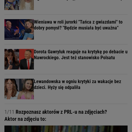
Wieniawa w roli jurorki "Tańca z gwiazdami" to
dobry pomysł? "Będzie musiała być uważna"
Dorota Gawryluk reaguje na krytykę po debacie u
Nawrockiego. Jest też stanowisko Polsatu
Lewandowska w ogniu krytyki za wakacje bez
dzieci. Hyży się odpaliła
1/11
Rozpoznasz aktorów z PRL-u na zdjęciach?
Aktor na zdjęciu to: