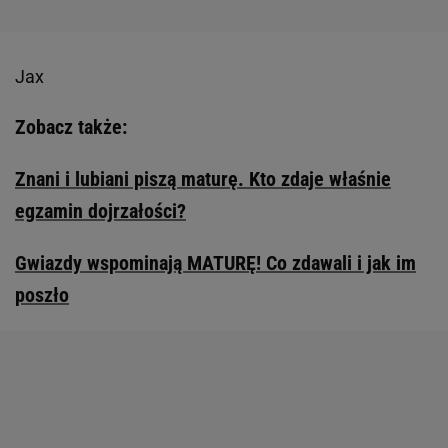
Jax
Zobacz także:
Znani i lubiani piszą maturę. Kto zdaje właśnie
egzamin dojrzałości?
Gwiazdy wspominają MATURĘ! Co zdawali i jak im
poszło