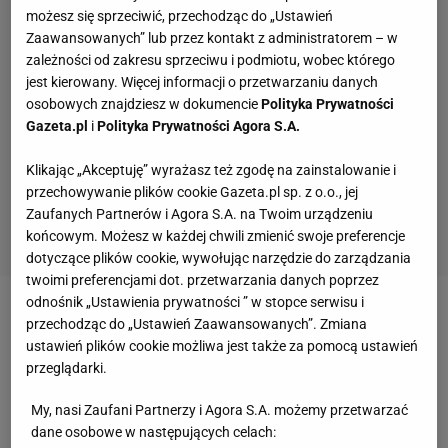
możesz się sprzeciwić, przechodząc do „Ustawień
Zaawansowanych” lub przez kontakt z administratorem – w
zależności od zakresu sprzeciwu i podmiotu, wobec którego
jest kierowany. Więcej informacji o przetwarzaniu danych
osobowych znajdziesz w dokumencie
Polityka Prywatności
Gazeta.pl
i
Polityka Prywatności Agora S.A.
Klikając „Akceptuję” wyrażasz też zgodę na zainstalowanie i
przechowywanie plików cookie Gazeta.pl sp. z o.o., jej
Zaufanych Partnerów i Agora S.A. na Twoim urządzeniu
końcowym. Możesz w każdej chwili zmienić swoje preferencje
dotyczące plików cookie, wywołując narzędzie do zarządzania
twoimi preferencjami dot. przetwarzania danych poprzez
odnośnik „Ustawienia prywatności ” w stopce serwisu i
fajnie :) U nas stopnie sa odwrotnie jak w
przechodząc do „Ustawień Zaawansowanych”. Zmiana
Polsce. 1 jest najlepsza. Ja zdalam WOS na
ustawień plików cookie możliwa jest także za pomocą ustawień
2, Polski 1, Czeski 1, Angielski 1. Czyli nad
przeglądarki.
moje oczekiwanie, z odznaczeniem :) -
My, nasi Zaufani Partnerzy i Agora S.A. możemy przetwarzać
napisała.
dane osobowe w następujących celach: