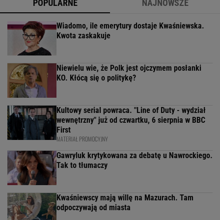
POPULARNE
NAJNOWSZE
Wiadomo, ile emerytury dostaje Kwaśniewska.
Kwota zaskakuje
Niewielu wie, że Polk jest ojczymem posłanki
KO. Kłócą się o politykę?
Kultowy serial powraca. "Line of Duty - wydział
wewnętrzny" już od czwartku, 6 sierpnia w BBC
First
MATERIAŁ PROMOCYJNY
Gawryluk krytykowana za debatę u Nawrockiego.
Tak to tłumaczy
Kwaśniewscy mają willę na Mazurach. Tam
odpoczywają od miasta