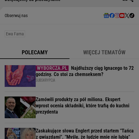
Obserwuj nas
Ewa Farna
POLECAMY
WIĘCEJ TEMATÓW
Najdłuższy ciąg Ignacego to 72
godziny. Co stoi za chemseksem?
SUBSKRYPCJA
Zamówili produkty za pół miliona. Ekspert
wprost ocenia składniki, które trafią do kuchni
prezydenta
Zaskakujące słowa Englert przed startem "Tańca
z gwiazdami". "Myślę, że ludzie mnie nie lubią"