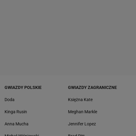
GWIAZDY POLSKIE
GWIAZDY ZAGRANICZNE
Doda
Księżna Kate
Kinga Rusin
Meghan Markle
Anna Mucha
Jennifer Lopez
Michał Wiśniewski
Brad Pitt