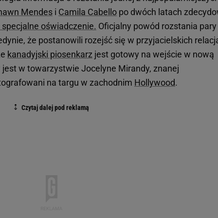
hawn Mendes
i
Camila Cabello
po dwóch latach zdecydo
 specjalne oświadczenie.
Oficjalny powód rozstania pary
edynie, że postanowili rozejść się w przyjacielskich relacj
że
kanadyjski piosenkarz
jest gotowy na wejście w nową
y jest w towarzystwie Jocelyne Mirandy, znanej
otografowani na targu w zachodnim
Hollywood
.