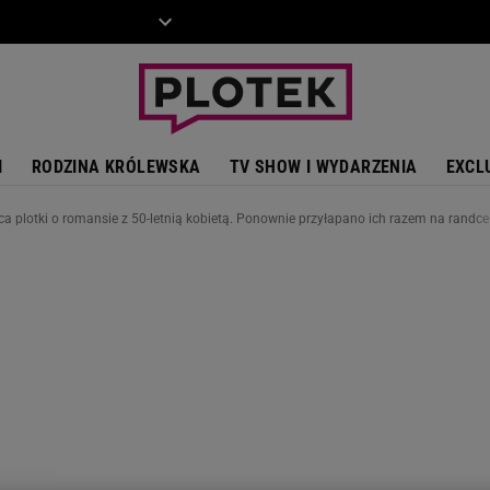
ZIECKO
MOTO
I
RODZINA KRÓLEWSKA
TV SHOW I WYDARZENIA
EXCL
 plotki o romansie z 50-letnią kobietą. Ponownie przyłapano ich razem na randce