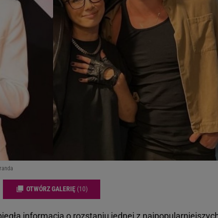
iranda
OTWÓRZ GALERIĘ
(10)
iegła informacja o rozstaniu jednej z najpopularniejszyc