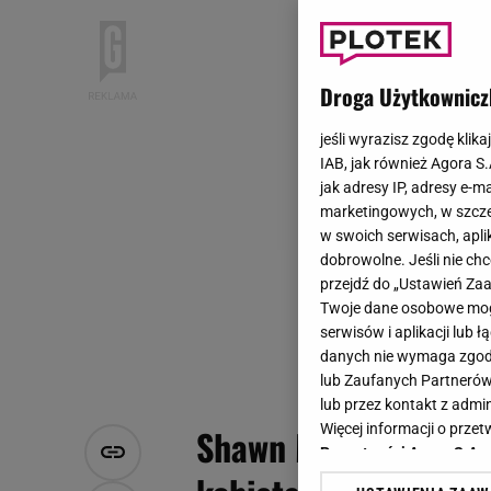
Droga Użytkownicz
jeśli wyrazisz zgodę klika
IAB, jak również Agora S
jak adresy IP, adresy e-m
marketingowych, w szcze
w swoich serwisach, aplik
dobrowolne. Jeśli nie ch
przejdź do „Ustawień Z
Twoje dane osobowe mogą
serwisów i aplikacji lub
danych nie wymaga zgody 
lub Zaufanych Partnerów
lub przez kontakt z admi
Więcej informacji o prz
Shawn Mendes podsyc
Prywatności Agora S.A.