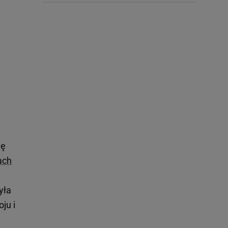
ię
ach
yła
ju i