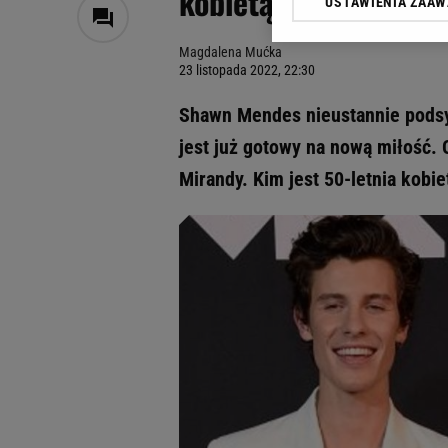
kobietą. Ponownie p
USTAWIENIA ZAA
Klikając „Akceptuję” wyra
Zaufanych Partnerów i A
Magdalena Mućka
dotyczące plików cookie,
23 listopada 2022, 22:30
odnośnik „Ustawienia pr
plików cookie możliwa je
Shawn Mendes nieustannie podsyc
My, nasi Zaufani Partne
jest już gotowy na nową miłość. 
Użycie dokładnych danych
Mirandy. Kim jest 50-letnia kobie
Przechowywanie informacji
badnie odbiorców i uleps