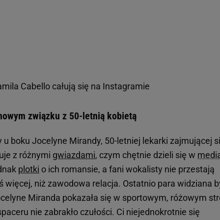
ila Cabello całują się na Instagramie
nowym związku z 50-letnią kobietą
u boku Jocelyne Mirandy, 50-letniej lekarki zajmującej s
uje z różnymi
gwiazdami
, czym chętnie dzieli się w
medi
ednak
plotki
o ich romansie, a fani wokalisty nie przestają
 więcej, niż zawodowa relacja. Ostatnio para widziana b
ocelyne Miranda pokazała się w sportowym, różowym stro
ceru nie zabrakło czułości. Ci niejednokrotnie się