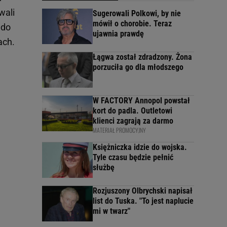
wali
Sugerowali Polkowi, by nie
mówił o chorobie. Teraz
 do
ujawnia prawdę
ach.
Łągwa został zdradzony. Żona
porzuciła go dla młodszego
W FACTORY Annopol powstał
kort do padla. Outletowi
klienci zagrają za darmo
MATERIAŁ PROMOCYJNY
Księżniczka idzie do wojska.
Tyle czasu będzie pełnić
służbę
Rozjuszony Olbrychski napisał
list do Tuska. "To jest naplucie
mi w twarz"