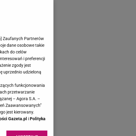
6
] Zaufanych Partnerów
woje dane osobowe takie
likach do celów
teresowań i preferencji
ażenie zgody jest
dę uprzednio udzieloną
yczących funkcjonowania
kach przetwarzanie
ązanej – Agora S.A. –
awień Zaawansowanych”
go jest kierowany.
ości Gazeta.pl
i
Polityka