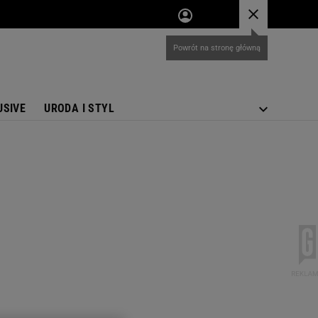
USIVE
URODA I STYL