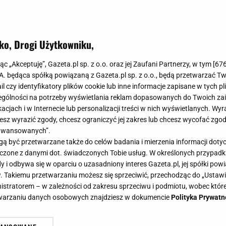
ko, Drogi Użytkowniku,
jąc „Akceptuję”, Gazeta.pl sp. z o.o. oraz jej Zaufani Partnerzy, w tym [
67
.A. będąca spółką powiązaną z Gazeta.pl sp. z o.o., będą przetwarzać T
ail czy identyfikatory plików cookie lub inne informacje zapisane w tych p
gólności na potrzeby wyświetlania reklam dopasowanych do Twoich zain
acjach i w Internecie lub personalizacji treści w nich wyświetlanych. Wyr
cesz wyrazić zgody, chcesz ograniczyć jej zakres lub chcesz wycofać zgo
aawansowanych”.
 być przetwarzane także do celów badania i mierzenia informacji dot
 łączone z danymi dot. świadczonych Tobie usług. W określonych przypad
i odbywa się w oparciu o uzasadniony interes Gazeta.pl, jej spółki powi
. Takiemu przetwarzaniu możesz się sprzeciwić, przechodząc do „Ust
nistratorem – w zależności od zakresu sprzeciwu i podmiotu, wobec które
etwarzaniu danych osobowych znajdziesz w dokumencie
Polityka Prywatn
a plotki o romansie z 50-letnią