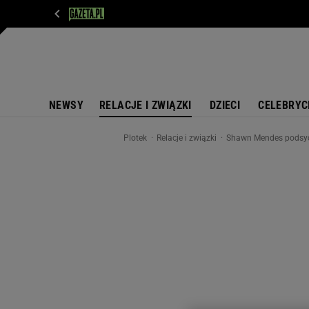
WIADOMOŚCI
NEXT
SPORT
PLOTEK
D
NEWSY
RELACJE I ZWIĄZKI
DZIECI
CELEBRYC
Plotek
Relacje i związki
Shawn Mendes podsyca