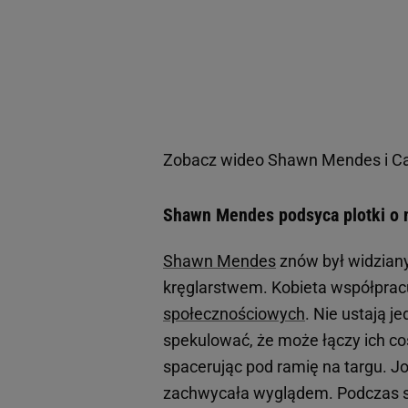
Zobacz wideo
Shawn Mendes i Cam
Shawn Mendes podsyca plotki o 
Shawn Mendes
znów był widziany 
kręglarstwem. Kobieta współprac
społecznościowych
. Nie ustają j
spekulować, że może łączy ich coś
spacerując pod ramię na targu. J
zachwycała wyglądem. Podczas spa