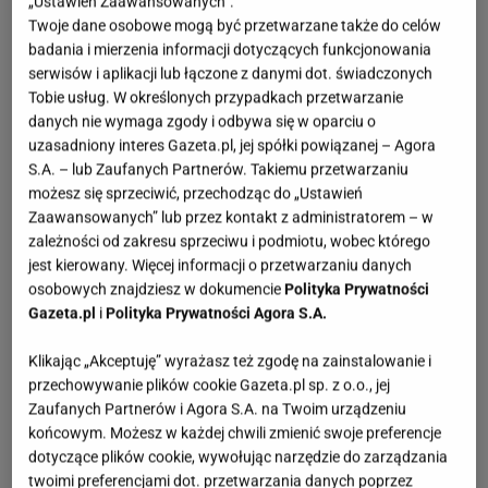
„Ustawień Zaawansowanych”.
Twoje dane osobowe mogą być przetwarzane także do celów
badania i mierzenia informacji dotyczących funkcjonowania
serwisów i aplikacji lub łączone z danymi dot. świadczonych
Tobie usług. W określonych przypadkach przetwarzanie
danych nie wymaga zgody i odbywa się w oparciu o
uzasadniony interes Gazeta.pl, jej spółki powiązanej – Agora
S.A. – lub Zaufanych Partnerów. Takiemu przetwarzaniu
możesz się sprzeciwić, przechodząc do „Ustawień
Zaawansowanych” lub przez kontakt z administratorem – w
zależności od zakresu sprzeciwu i podmiotu, wobec którego
jest kierowany. Więcej informacji o przetwarzaniu danych
osobowych znajdziesz w dokumencie
Polityka Prywatności
Gazeta.pl
i
Polityka Prywatności Agora S.A.
Klikając „Akceptuję” wyrażasz też zgodę na zainstalowanie i
przechowywanie plików cookie Gazeta.pl sp. z o.o., jej
Zaufanych Partnerów i Agora S.A. na Twoim urządzeniu
końcowym. Możesz w każdej chwili zmienić swoje preferencje
dotyczące plików cookie, wywołując narzędzie do zarządzania
twoimi preferencjami dot. przetwarzania danych poprzez