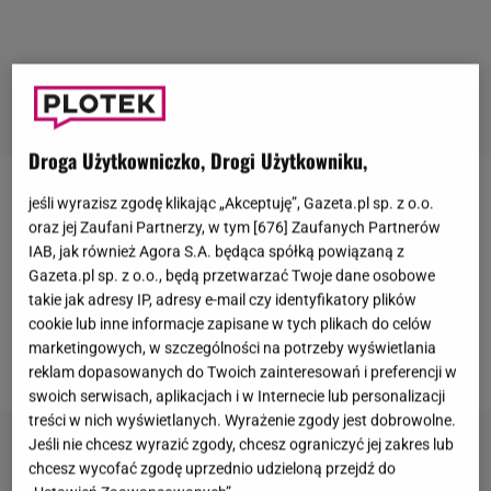
Droga Użytkowniczko, Drogi Użytkowniku,
Masz już dość klasycznych, jesiennych kurtek?
jeśli wyrazisz zgodę klikając „Akceptuję”, Gazeta.pl sp. z o.o.
oraz jej Zaufani Partnerzy, w tym [
676
] Zaufanych Partnerów
Poszukujesz ciekawego zamiennika, który podczas
IAB, jak również Agora S.A. będąca spółką powiązaną z
chłodniejszych dni zapewni ci zarówno komfort, jak i
Gazeta.pl sp. z o.o., będą przetwarzać Twoje dane osobowe
modny wygląd?
Koniecznie już teraz sprawdź, na
takie jak adresy IP, adresy e-mail czy identyfikatory plików
cookie lub inne informacje zapisane w tych plikach do celów
jaki zamiennik standardowych okryć wierzchnich
marketingowych, w szczególności na potrzeby wyświetlania
postawiła Kinga Rusin.
reklam dopasowanych do Twoich zainteresowań i preferencji w
swoich serwisach, aplikacjach i w Internecie lub personalizacji
treści w nich wyświetlanych. Wyrażenie zgody jest dobrowolne.
Jeśli nie chcesz wyrazić zgody, chcesz ograniczyć jej zakres lub
chcesz wycofać zgodę uprzednio udzieloną przejdź do