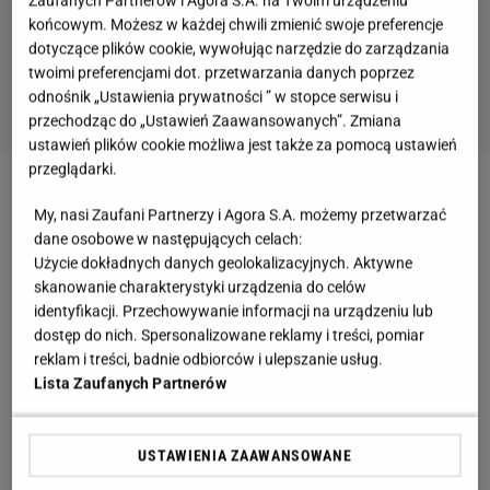
Zaufanych Partnerów i Agora S.A. na Twoim urządzeniu
końcowym. Możesz w każdej chwili zmienić swoje preferencje
dotyczące plików cookie, wywołując narzędzie do zarządzania
twoimi preferencjami dot. przetwarzania danych poprzez
odnośnik „Ustawienia prywatności ” w stopce serwisu i
przechodząc do „Ustawień Zaawansowanych”. Zmiana
ustawień plików cookie możliwa jest także za pomocą ustawień
przeglądarki.
Zobacz wideo
Awantura o wystawę "Nasi chłopcy".
My, nasi Zaufani Partnerzy i Agora S.A. możemy przetwarzać
Muzeum tłumaczy. "Tytuł nie jest przypadkowy"
dane osobowe w następujących celach:
Użycie dokładnych danych geolokalizacyjnych. Aktywne
skanowanie charakterystyki urządzenia do celów
Muzeum Narodowe kontra "Love Is Blind:
identyfikacji. Przechowywanie informacji na urządzeniu lub
Polska". Mem stworzony przez warszawską
dostęp do nich. Spersonalizowane reklamy i treści, pomiar
reklam i treści, badnie odbiorców i ulepszanie usług.
instytucję to hit
Lista Zaufanych Partnerów
Grafika została stworzona na wzór popularnych
memów. Najciekawsze w całej sytuacji jest to, że
USTAWIENIA ZAAWANSOWANE
Muzeum Narodowe w Warszawie nie próbowało