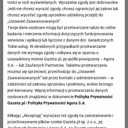
treści w nich wyświetlanych. Wyrażenie zgody jest dobrowolne.
Jeśli nie chcesz wyrazić zgody, chcesz ograniczyć jej zakres lub
chcesz wycofać zgodę uprzednio udzieloną przejdź do
„Ustawień Zaawansowanych”.
Twoje dane osobowe mogą być przetwarzane także do celów
badania i mierzenia informacji dotyczących funkcjonowania
serwisów i aplikacji lub łączone z danymi dot. świadczonych
Tobie usług. W określonych przypadkach przetwarzanie
danych nie wymaga zgody i odbywa się w oparciu o
uzasadniony interes Gazeta.pl, jej spółki powiązanej – Agora
S.A. – lub Zaufanych Partnerów. Takiemu przetwarzaniu
możesz się sprzeciwić, przechodząc do „Ustawień
Zaawansowanych” lub przez kontakt z administratorem – w
zależności od zakresu sprzeciwu i podmiotu, wobec którego
jest kierowany. Więcej informacji o przetwarzaniu danych
osobowych znajdziesz w dokumencie
Polityka Prywatności
Gazeta.pl
i
Polityka Prywatności Agora S.A.
Klikając „Akceptuję” wyrażasz też zgodę na zainstalowanie i
przechowywanie plików cookie Gazeta.pl sp. z o.o., jej