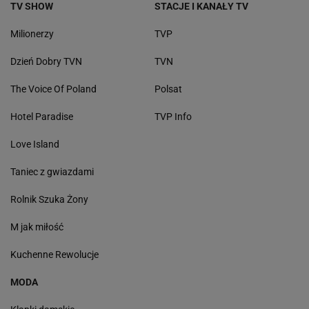
TV SHOW
STACJE I KANAŁY TV
Milionerzy
TVP
Dzień Dobry TVN
TVN
The Voice Of Poland
Polsat
Hotel Paradise
TVP Info
Love Island
Taniec z gwiazdami
Rolnik Szuka Żony
M jak miłość
Kuchenne Rewolucje
MODA