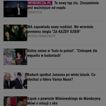
To nowy typ zła. Zrozumienie
jest ważniejsze od osądu
SUBSKRYPCJA
IRA zapowiada nowy rozdział. We wrześniu
premiera singla "ZA KAŻDY DZIEŃ"
MATERIAŁ PROMOCYJNY PR
Kulisy zmian w "halo tu polsat". "Cichopek źle
wypadła w badaniach"
Badach spotkał Jansona po wielu latach. Co
słychać u lidera Varius Manx?
Szpak o powrocie Wiśniewskiego do Mandaryny.
Mówi o relacji z eks