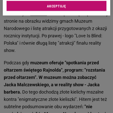
wyśmiewać widzów reality show, a jedynie nawiązać
AKCEPTUJĘ
do obecnych
trendów
i stać się ich częścią. Po lewej
stronie na obrazku widzimy gmach Muzeum
Narodowego i listę atrakcji przygotowanych z okazji
rocznicy instytucji. Po prawej - logo "Love Is Blind:
Polska" i równie długą listę "atrakcji" finału reality
show.
Podczas gdy
muzeum oferuje "spotkania przed
ołtarzem świętego Rajnolda", program: "rozstania
przed ołtarzem".
W muzeum można zobaczyć
Jacka Malczewskiego, a w reality show - Jacka
barbera.
Do tego dochodzą złote kielichy mszalne
kontra "enigmatyczne złote kieliszki". Hitem jest też
subtelne podsumowanie obu wydarzeń:
"nie