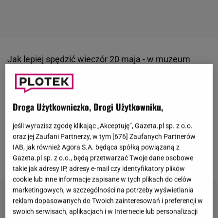
Jak lepiej spędzić wieczór 20 maja - w muzeum
czy z Netfliksem? Na to pytanie w przewrotny
sposób odpowiedziało Muzeum Narodowe w
Warszawie. W mediach społecznościowych
Droga Użytkowniczko, Drogi Użytkowniku,
instytucji pojawiła się żartobliwa grafika
jeśli wyrazisz zgodę klikając „Akceptuję”, Gazeta.pl sp. z o.o.
zestawiająca 164. urodziny muzeum z finałem
oraz jej Zaufani Partnerzy, w tym [
676
] Zaufanych Partnerów
programu "
Love Is Blind: Polska
". Efekt? Zobaczcie
IAB, jak również Agora S.A. będąca spółką powiązaną z
sami.
Gazeta.pl sp. z o.o., będą przetwarzać Twoje dane osobowe
takie jak adresy IP, adresy e-mail czy identyfikatory plików
cookie lub inne informacje zapisane w tych plikach do celów
marketingowych, w szczególności na potrzeby wyświetlania
reklam dopasowanych do Twoich zainteresowań i preferencji w
swoich serwisach, aplikacjach i w Internecie lub personalizacji