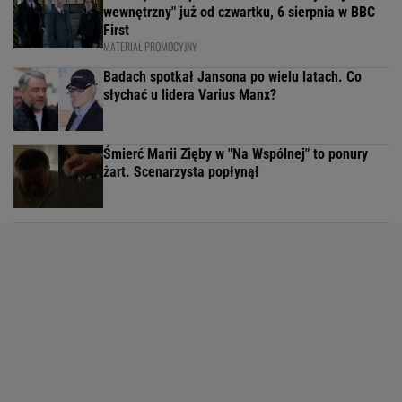
wewnętrzny" już od czwartku, 6 sierpnia w BBC
First
MATERIAŁ PROMOCYJNY
Badach spotkał Jansona po wielu latach. Co
słychać u lidera Varius Manx?
Śmierć Marii Zięby w "Na Wspólnej" to ponury
żart. Scenarzysta popłynął