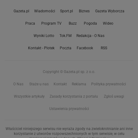
Gazeta.pl
Wiadomości
Sport.pl
Biznes
Gazeta Wyborcza
Praca
Program TV
Buzz
Pogoda
Wideo
Wyniki Lotto
Tok.FM
Redakcja - O Nas
Kontakt - Plotek
Poczta
Facebook
RSS
Copyright © Gazeta.pl sp. z o.o.
O Nas
Staże u nas
Kontakt
Reklama
Polityka prywatności
Wszystkie artykuły
Zasady korzystania z portalu
Zgłoś uwagi
Ustawienia prywatności
Właściciel niniejszego serwisu nie wyraża zgody na zwielokrotnianie ani inne
korzystanie z utworów rozpowszechnionych w tym serwisie, w celu