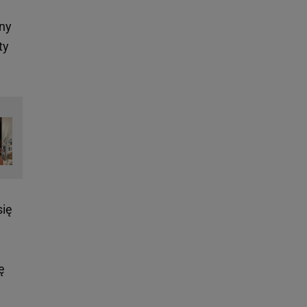
ony
ty
się
ę