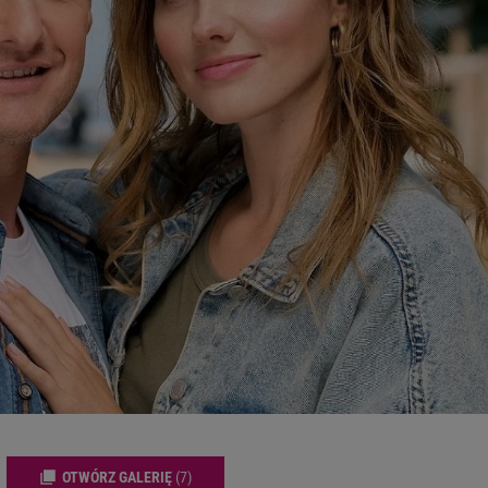
OTWÓRZ GALERIĘ
(7)