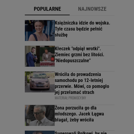
POPULARNE
NAJNOWSZE
Księżniczka idzie do wojska.
Tyle czasu będzie pełnić
służbę
Kłeczek "odpiął wrotki".
Ziemiec grzmi bez litości.
"Niedopuszczalne"
Wróciła do prowadzenia
samochodu po 12-letniej
przerwie. Mówi, co pomogło
jej przełamać strach
MATERIAŁ PROMOCYJNY
Żona porzuciła go dla
młodszego. Jacek Łągwa
błagał, żeby wróciła
Sugerowali Polkowi, by nie