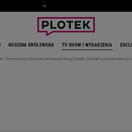
ZIECKO
MOTO
I
RODZINA KRÓLEWSKA
TV SHOW I WYDARZENIA
EXCL
ść". Dramatyczny finał wieczoru kawalerskiego Pawła. Zduński zostanie pobity na 