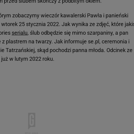
eń przed ślubem skończy z podbitym okiem.
tórym zobaczymy wieczór kawalerski Pawła i panieński
torek 25 stycznia 2022. Jak wynika ze zdjęć, które jaki
ories
serialu
, ślub odbędzie się mimo szarpaniny, a pan
 z plastrem na twarzy. Jak informuje se.pl, ceremonia i
e Tatrzańskiej, skąd pochodzi panna młoda. Odcinek ze
już w lutym 2022 roku.