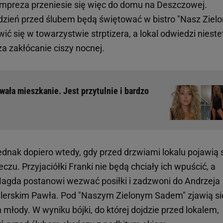
Impreza przeniesie się więc do domu na Deszczowej.
dzień przed ślubem będą świętować w bistro "Nasz Ziel
 się w towarzystwie strptizera, a lokal odwiedzi nieste
a zakłócanie ciszy nocnej.
ła mieszkanie. Jest przytulnie i bardzo
dnak dopiero wtedy, gdy przed drzwiami lokalu pojawią 
czu. Przyjaciółki Franki nie będą chciały ich wpuścić, a
Magda postanowi wezwać posiłki i zadzwoni do Andrzeja
lerskim Pawła. Pod "Naszym Zielonym Sadem" zjawią si
łody. W wyniku bójki, do której dojdzie przed lokalem,