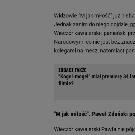
Widzowie
"M jak miłość"
już nieb
Jednak zanim do niego dojdzie,
pr
Wieczór kawalerski i panieński pr
Narodowym, co nie jest bez znacz
kolegami na mecz, natomiast
pan
"Kogel-mogel" miał premierę 34 lat
filmie?
"M jak miłość". Paweł Zduński p
Wieczór kawalerski Pawła nie pójd