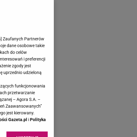
6
] Zaufanych Partnerów
woje dane osobowe takie
likach do celów
teresowań i preferencji
ażenie zgody jest
dę uprzednio udzieloną
yczących funkcjonowania
kach przetwarzanie
ązanej – Agora S.A. –
awień Zaawansowanych”
go jest kierowany.
ości Gazeta.pl
i
Polityka