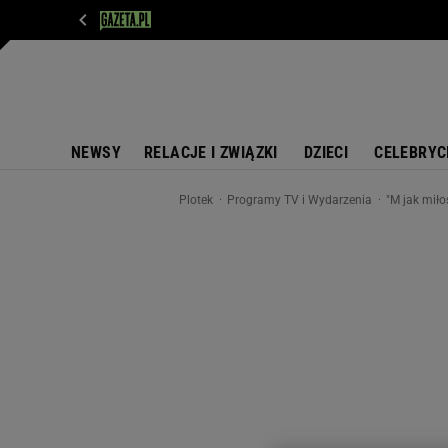
WIADOMOŚCI
NEXT
SPORT
PLOTEK
D
NEWSY
RELACJE I ZWIĄZKI
DZIECI
CELEBRYC
Plotek
Programy TV i Wydarzenia
"M jak miło