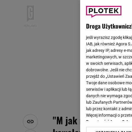
Droga Użytkownicz
jeśli wyrazisz zgodę klika
IAB, jak również Agora S
jak adresy IP, adresy e-m
marketingowych, w szcze
w swoich serwisach, aplik
dobrowolne. Jeśli nie ch
przejdź do „Ustawień Z
Twoje dane osobowe mogą
serwisów i aplikacji lub
danych nie wymaga zgody 
lub Zaufanych Partnerów
lub przez kontakt z admi
Więcej informacji o prz
"M jak miłość". Dram
Prywatności Agora S.A.