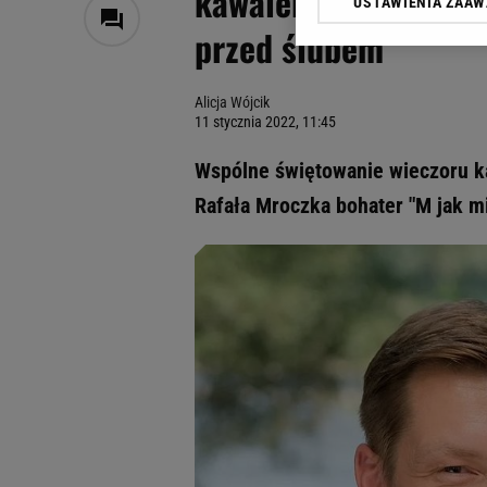
kawalerskiego Pawła.
USTAWIENIA ZAA
Klikając „Akceptuję” wyra
przed ślubem
Zaufanych Partnerów i A
dotyczące plików cookie,
odnośnik „Ustawienia pr
Alicja Wójcik
plików cookie możliwa je
11 stycznia 2022, 11:45
My, nasi Zaufani Partne
Wspólne świętowanie wieczoru ka
Użycie dokładnych danych
Przechowywanie informacji
Rafała Mroczka bohater "M jak mi
badnie odbiorców i uleps