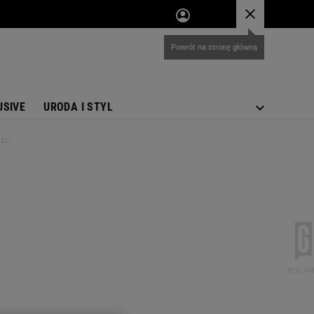
USIVE
URODA I STYL
dzień przed ślubem