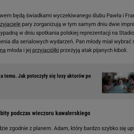
awem będą świadkami wyczekiwanego ślubu Pawła i Fran
zyjaciele
pary zorganizują w tym samym dniu dwie impre
zypadną w dniu spotkania polskiej reprezentacji na Stadi
enia dla serialowych wydarzeń. Pan młody miał wybrać s
na
młoda i jej
przyjaciółki
przeżyją atak pijanych kiboli.
a temu. Jak potoczyły się losy aktorów po
obity podczas wieczoru kawalerskiego
zie zgodnie z planem. Adam, który bardzo szybko się upi