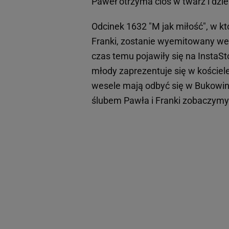
Paweł otrzyma cios w twarz i dzi
Odcinek 1632 "M jak miłość", w k
Franki, zostanie wyemitowany we w
czas temu pojawiły się na InstaSt
młody zaprezentuje się w kościele
wesele mają odbyć się w Bukowini
ślubem Pawła i Franki zobaczymy 