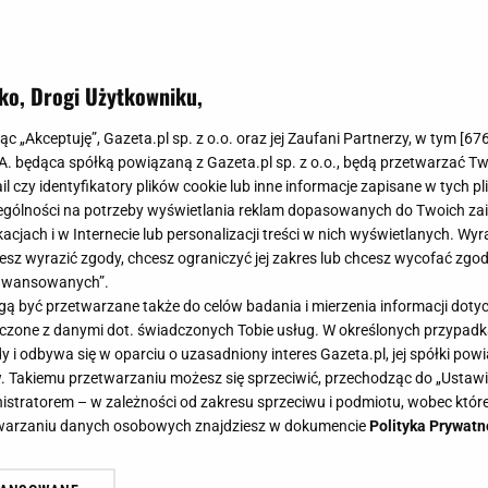
ko, Drogi Użytkowniku,
jąc „Akceptuję”, Gazeta.pl sp. z o.o. oraz jej Zaufani Partnerzy, w tym [
67
.A. będąca spółką powiązaną z Gazeta.pl sp. z o.o., będą przetwarzać T
ail czy identyfikatory plików cookie lub inne informacje zapisane w tych p
gólności na potrzeby wyświetlania reklam dopasowanych do Twoich zain
acjach i w Internecie lub personalizacji treści w nich wyświetlanych. Wyr
cesz wyrazić zgody, chcesz ograniczyć jej zakres lub chcesz wycofać zgo
aawansowanych”.
 być przetwarzane także do celów badania i mierzenia informacji dot
 łączone z danymi dot. świadczonych Tobie usług. W określonych przypad
i odbywa się w oparciu o uzasadniony interes Gazeta.pl, jej spółki powi
. Takiemu przetwarzaniu możesz się sprzeciwić, przechodząc do „Ust
nistratorem – w zależności od zakresu sprzeciwu i podmiotu, wobec które
etwarzaniu danych osobowych znajdziesz w dokumencie
Polityka Prywatn
atyczny finał wieczoru