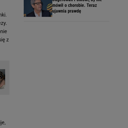
mówił o chorobie. Teraz
ujawnia prawdę
ki.
zy.
onie
ię z
je,