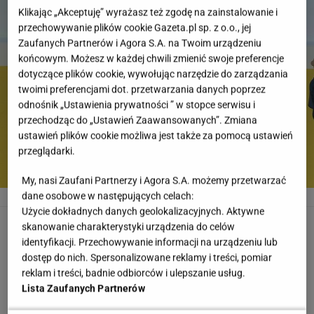
Klikając „Akceptuję” wyrażasz też zgodę na zainstalowanie i
przechowywanie plików cookie Gazeta.pl sp. z o.o., jej
Zaufanych Partnerów i Agora S.A. na Twoim urządzeniu
końcowym. Możesz w każdej chwili zmienić swoje preferencje
dotyczące plików cookie, wywołując narzędzie do zarządzania
twoimi preferencjami dot. przetwarzania danych poprzez
odnośnik „Ustawienia prywatności ” w stopce serwisu i
przechodząc do „Ustawień Zaawansowanych”. Zmiana
ustawień plików cookie możliwa jest także za pomocą ustawień
przeglądarki.
My, nasi Zaufani Partnerzy i Agora S.A. możemy przetwarzać
dane osobowe w następujących celach:
Bożena Dykiel na świętowaniu 3000. odcinka serialu 'Na Wspólnej'
Kapif
Użycie dokładnych danych geolokalizacyjnych. Aktywne
skanowanie charakterystyki urządzenia do celów
Bożena Dykiel
identyfikacji. Przechowywanie informacji na urządzeniu lub
dostęp do nich. Spersonalizowane reklamy i treści, pomiar
Bożena Dykiel od samego początku wciela się w rolę
reklam i treści, badnie odbiorców i ulepszanie usług.
Marii Zięby. Wraz z mężem Włodkiem prowadzi bar "U
Lista Zaufanych Partnerów
Marii" i jest mentorką młodszej części bohaterów. Jest