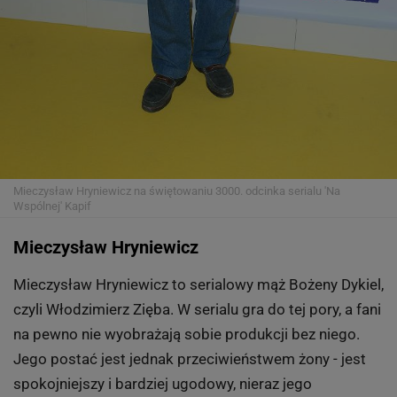
Mieczysław Hryniewicz na świętowaniu 3000. odcinka serialu 'Na
Wspólnej'
Kapif
Mieczysław Hryniewicz
Mieczysław Hryniewicz to serialowy mąż Bożeny Dykiel,
czyli Włodzimierz Zięba. W serialu gra do tej pory, a fani
na pewno nie wyobrażają sobie produkcji bez niego.
Jego postać jest jednak przeciwieństwem żony - jest
spokojniejszy i bardziej ugodowy, nieraz jego