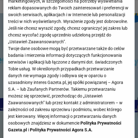
marketingowych, w szczególności na potrzeby wyświetlania
2 z 20
reklam dopasowanych do Twoich zainteresowań i preferencji w
swoich serwisach, aplikacjach i w Internecie lub personalizacji
treści w nich wyświetlanych. Wyrażenie zgody jest dobrowolne.
Jeśli nie chcesz wyrazić zgody, chcesz ograniczyć jej zakres lub
chcesz wycofać zgodę uprzednio udzieloną przejdź do
„Ustawień Zaawansowanych”.
Twoje dane osobowe mogą być przetwarzane także do celów
badania i mierzenia informacji dotyczących funkcjonowania
serwisów i aplikacji lub łączone z danymi dot. świadczonych
Tobie usług. W określonych przypadkach przetwarzanie
danych nie wymaga zgody i odbywa się w oparciu o
uzasadniony interes Gazeta.pl, jej spółki powiązanej – Agora
S.A. – lub Zaufanych Partnerów. Takiemu przetwarzaniu
możesz się sprzeciwić, przechodząc do „Ustawień
Zaawansowanych” lub przez kontakt z administratorem – w
zależności od zakresu sprzeciwu i podmiotu, wobec którego
jest kierowany. Więcej informacji o przetwarzaniu danych
osobowych znajdziesz w dokumencie
Polityka Prywatności
Gazeta.pl
i
Polityka Prywatności Agora S.A.