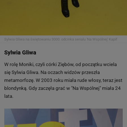
Sylwia Gliwa na świętowaniu 3000. odcinka serialu 'Na Wspólnej'
Kapif
Sylwia Gliwa
W rolę Moniki, czyli córki Ziębów, od początku wciela
się Sylwia Gliwa. Na oczach widzów przeszła
metamorfozę. W 2003 roku miała rude włosy, teraz jest
blondynką. Gdy zaczęła grać w "Na Wspólnej" miała 24
lata.