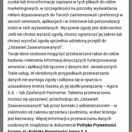
cookie lub inne informacje zapisane w tych plikach do celów
marketingowych, w szczególności na potrzeby wyświetlania
reklam dopasowanych do Twoich zainteresowań i preferencji w
swoich serwisach, aplikacjach i w Internecie lub personalizacji
treści w nich wyświetlanych. Wyrażenie zgody jest dobrowolne.
Jeśli nie chcesz wyrazić zgody, chcesz ograniczyć jej zakres lub
chcesz wycofać zgodę uprzednio udzieloną przejdź do
„Ustawień Zaawansowanych”.
Twoje dane osobowe mogą być przetwarzane także do celów
badania i mierzenia informacji dotyczących funkcjonowania
serwisów i aplikacji lub łączone z danymi dot. świadczonych
Tobie usług. W określonych przypadkach przetwarzanie
danych nie wymaga zgody i odbywa się w oparciu o
uzasadniony interes Gazeta.pl, jej spółki powiązanej – Agora
S.A. – lub Zaufanych Partnerów. Takiemu przetwarzaniu
możesz się sprzeciwić, przechodząc do „Ustawień
Zaawansowanych” lub przez kontakt z administratorem – w
zależności od zakresu sprzeciwu i podmiotu, wobec którego
jest kierowany. Więcej informacji o przetwarzaniu danych
osobowych znajdziesz w dokumencie
Polityka Prywatności
Gazeta.pl
i
Polityka Prywatności Agora S.A.