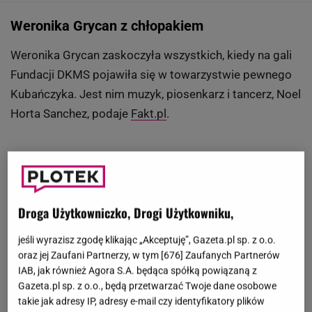
Weronika Grycan z chłopakiem
Weronika Grycan zaskoczyła wszystkich, kiedy na gali
Fundacji DKMS pojawiła się w towarzystwie pewnego
Kubańczyka. Jest nim muzyk, piosenkarz i tancerz, Noel
Horta Sanchez, podaje
Fakt.pl
.
Droga Użytkowniczko, Drogi Użytkowniku,
jeśli wyrazisz zgodę klikając „Akceptuję”, Gazeta.pl sp. z o.o.
oraz jej Zaufani Partnerzy, w tym [
676
] Zaufanych Partnerów
IAB, jak również Agora S.A. będąca spółką powiązaną z
Gazeta.pl sp. z o.o., będą przetwarzać Twoje dane osobowe
takie jak adresy IP, adresy e-mail czy identyfikatory plików