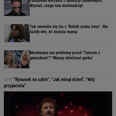
Fabijański korzysta z aplikacji randkowych.
Wyznał, czego tam doświadczył
Tak zmieniła się Iza z "Rolnik szuka żony". Nie
każdy wie, że została mamą
Mandaryna ma problemy przed "Tańcem z
gwiazdami"? "Muszę okiełznać garba"
1/17
"Rysunek na szkle", "Jak minął dzień", "Mój
przyjacielu"