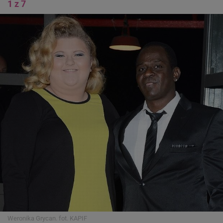
1 z 7
Weronika Grycan.
fot. KAPIF