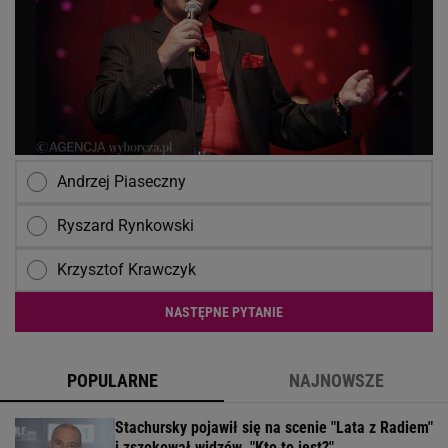
Andrzej Piaseczny
Ryszard Rynkowski
Krzysztof Krawczyk
NASTĘPNE PYTANIE
POPULARNE
NAJNOWSZE
Stachursky pojawił się na scenie "Lata z Radiem"
i zszokował widzów. "Kto to jest?"