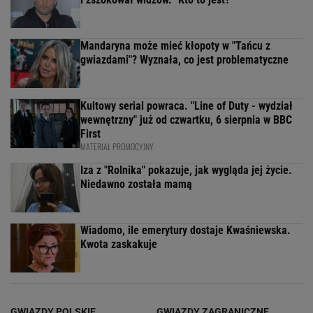
Mandaryna może mieć kłopoty w "Tańcu z
gwiazdami"? Wyznała, co jest problematyczne
Kultowy serial powraca. "Line of Duty - wydział
wewnętrzny" już od czwartku, 6 sierpnia w BBC
First
MATERIAŁ PROMOCYJNY
Iza z "Rolnika" pokazuje, jak wygląda jej życie.
Niedawno została mamą
Wiadomo, ile emerytury dostaje Kwaśniewska.
Kwota zaskakuje
GWIAZDY POLSKIE
GWIAZDY ZAGRANICZNE