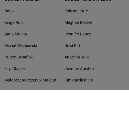
Doda
Księżna Kate
Kinga Rusin
Meghan Markle
Anna Mucha
Jennifer Lopez
Michał Wiśniewski
Brad Pitt
Hubert Urbański
Angelina Jolie
Filip Chajzer
Jennifer Aniston
Małgorzata Rozenek-Majdan
Kim Kardashian
Anna Lewandowska
Selena Gomez
Agnieszka Kaczorowska
Justin Bieber
TV SHOW
STACJE I KANAŁY TV
Milionerzy
TVP