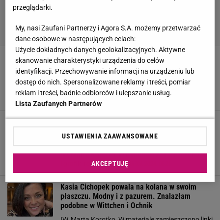
przeglądarki.
My, nasi Zaufani Partnerzy i Agora S.A. możemy przetwarzać
dane osobowe w następujących celach:
Użycie dokładnych danych geolokalizacyjnych. Aktywne
Biegnij po ten płaszcz przejściowy. Izabella
skanowanie charakterystyki urządzenia do celów
Krzan już taki ma. W Medicine i Monnari do
identyfikacji. Przechowywanie informacji na urządzeniu lub
kupienia za ułamek ceny
dostęp do nich. Spersonalizowane reklamy i treści, pomiar
IW, Marta Korotko, W materiale zamieszczono linki
reklam i treści, badnie odbiorców i ulepszanie usług.
21 MARCA 2024, 14:03
i grafiki reklamowe,
Lista Zaufanych Partnerów
Te płaszcze noszą nawet milionerki.
Ponadczasowe trencze z Zary hitami. Mohito i
USTAWIENIA ZAAWANSOWANE
Stradivarius też je mają
IW, Marta Korotko, W materiale zamieszczono linki
16 MARCA 2024, 08:21
AKCEPTUJĘ
i grafiki reklamowe,
Kasia Cichopek powala na kolana w swoim
płaszczu. Modny i z pazurem. Znalazłam
podobne w Wittchen i Ochnik
IW, Marta Korotko, W materiale zamieszczono linki