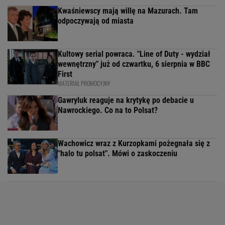
Kwaśniewscy mają willę na Mazurach. Tam
odpoczywają od miasta
Kultowy serial powraca. "Line of Duty - wydział
wewnętrzny" już od czwartku, 6 sierpnia w BBC
First
MATERIAŁ PROMOCYJNY
Gawryluk reaguje na krytykę po debacie u
Nawrockiego. Co na to Polsat?
Wachowicz wraz z Kurzopkami pożegnała się z
"halo tu polsat". Mówi o zaskoczeniu