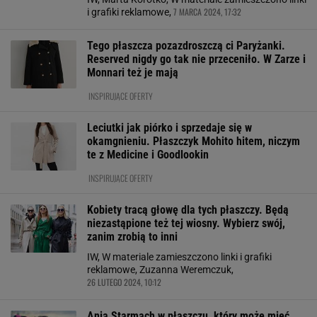
7 MARCA 2024, 17:32
i grafiki reklamowe,
Tego płaszcza pozazdroszczą ci Paryżanki.
Reserved nigdy go tak nie przeceniło. W Zarze i
Monnari też je mają
INSPIRUJĄCE OFERTY
Leciutki jak piórko i sprzedaje się w
okamgnieniu. Płaszczyk Mohito hitem, niczym
te z Medicine i Goodlookin
INSPIRUJĄCE OFERTY
Kobiety tracą głowę dla tych płaszczy. Będą
niezastąpione też tej wiosny. Wybierz swój,
zanim zrobią to inni
IW, W materiale zamieszczono linki i grafiki
reklamowe, Zuzanna Weremczuk,
26 LUTEGO 2024, 10:12
Ania Starmach w płaszczu, który może mieć