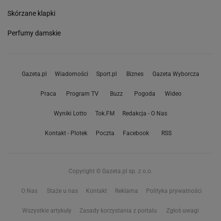
Skórzane klapki
Perfumy damskie
Gazeta.pl
Wiadomości
Sport.pl
Biznes
Gazeta Wyborcza
Praca
Program TV
Buzz
Pogoda
Wideo
Wyniki Lotto
Tok.FM
Redakcja - O Nas
Kontakt - Plotek
Poczta
Facebook
RSS
Copyright © Gazeta.pl sp. z o.o.
O Nas
Staże u nas
Kontakt
Reklama
Polityka prywatności
Wszystkie artykuły
Zasady korzystania z portalu
Zgłoś uwagi