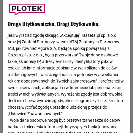
Droga Użytkowniczko, Drogi Użytkowniku,
jeśli wyrazisz zgodę klikając „Akceptuję”, Gazeta.pl sp. z o.o.
PŁASZCZE NA WIOSNĘ
oraz jej Zaufani Partnerzy, w tym [
676
] Zaufanych Partnerów
IAB, jak również Agora S.A. będąca spółką powiązaną z
Gazeta.pl sp. z o.o., będą przetwarzać Twoje dane osobowe
Płaszcze w kolorze kawy z mlekiem są nie
tylko w Reserved. Zara też ma sporo perełek na
takie jak adresy IP, adresy e-mail czy identyfikatory plików
wiosnę
cookie lub inne informacje zapisane w tych plikach do celów
marketingowych, w szczególności na potrzeby wyświetlania
24 LUTEGO 2026, 21:17
Natalia Szyperek,
reklam dopasowanych do Twoich zainteresowań i preferencji w
swoich serwisach, aplikacjach i w Internecie lub personalizacji
Kasia Cichopek promienieje, wszystko dzięki
treści w nich wyświetlanych. Wyrażenie zgody jest dobrowolne.
tej stylizacji. Wybrała wiosenny klasyk, który
znajdziesz w sekundę
Jeśli nie chcesz wyrazić zgody, chcesz ograniczyć jej zakres lub
chcesz wycofać zgodę uprzednio udzieloną przejdź do
IW, Marta Korotko, W materiale zamieszczono linki
„Ustawień Zaawansowanych”.
6 KWIETNIA 2024, 17:17
i grafiki reklamowe,
Twoje dane osobowe mogą być przetwarzane także do celów
badania i mierzenia informacji dotyczących funkcjonowania
Ten płaszcz z wyprzedaży Mohito jest