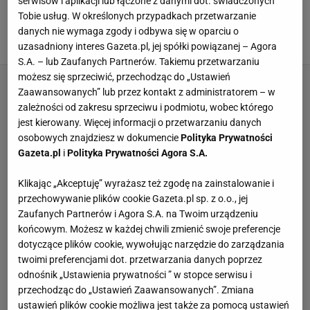
serwisów i aplikacji lub łączone z danymi dot. świadczonych
rozchwytywany. Zostało już tylko kilka, ale w
Zarze i H&M są podobne
Tobie usług. W określonych przypadkach przetwarzanie
danych nie wymaga zgody i odbywa się w oparciu o
IW, Marta Korotko, W materiale zamieszczono linki
uzasadniony interes Gazeta.pl, jej spółki powiązanej – Agora
22 MARCA 2024, 14:53
i grafiki reklamowe,
S.A. – lub Zaufanych Partnerów. Takiemu przetwarzaniu
możesz się sprzeciwić, przechodząc do „Ustawień
Zaawansowanych” lub przez kontakt z administratorem – w
zależności od zakresu sprzeciwu i podmiotu, wobec którego
jest kierowany. Więcej informacji o przetwarzaniu danych
osobowych znajdziesz w dokumencie
Polityka Prywatności
Gazeta.pl
i
Polityka Prywatności Agora S.A.
Klikając „Akceptuję” wyrażasz też zgodę na zainstalowanie i
przechowywanie plików cookie Gazeta.pl sp. z o.o., jej
Zaufanych Partnerów i Agora S.A. na Twoim urządzeniu
końcowym. Możesz w każdej chwili zmienić swoje preferencje
dotyczące plików cookie, wywołując narzędzie do zarządzania
twoimi preferencjami dot. przetwarzania danych poprzez
odnośnik „Ustawienia prywatności ” w stopce serwisu i
przechodząc do „Ustawień Zaawansowanych”. Zmiana
ustawień plików cookie możliwa jest także za pomocą ustawień