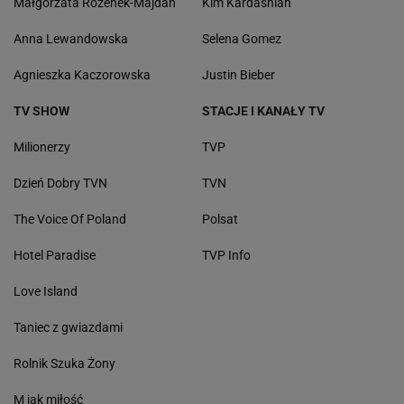
Małgorzata Rozenek-Majdan
Kim Kardashian
Anna Lewandowska
Selena Gomez
Agnieszka Kaczorowska
Justin Bieber
TV SHOW
STACJE I KANAŁY TV
Milionerzy
TVP
Dzień Dobry TVN
TVN
The Voice Of Poland
Polsat
Hotel Paradise
TVP Info
Love Island
Taniec z gwiazdami
Rolnik Szuka Żony
M jak miłość