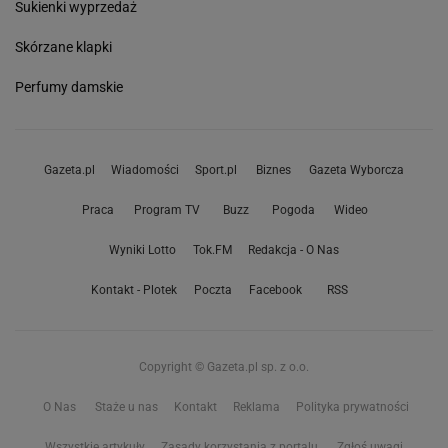
Sukienki wyprzedaż
Skórzane klapki
Perfumy damskie
Gazeta.pl
Wiadomości
Sport.pl
Biznes
Gazeta Wyborcza
Praca
Program TV
Buzz
Pogoda
Wideo
Wyniki Lotto
Tok.FM
Redakcja - O Nas
Kontakt - Plotek
Poczta
Facebook
RSS
Copyright © Gazeta.pl sp. z o.o.
O Nas
Staże u nas
Kontakt
Reklama
Polityka prywatności
Wszystkie artykuły
Zasady korzystania z portalu
Zgłoś uwagi