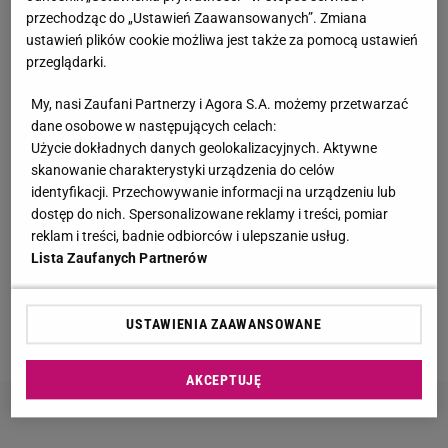
przechodząc do „Ustawień Zaawansowanych”. Zmiana
Tak wygląda mazurska willa Kwaśniewskich. Tuż
ustawień plików cookie możliwa jest także za pomocą ustawień
obok kryje się coś jeszcze
przeglądarki.
My, nasi Zaufani Partnerzy i Agora S.A. możemy przetwarzać
Kultowy serial powraca. "Line of Duty - wydział
dane osobowe w następujących celach:
wewnętrzny" już od czwartku, 6 sierpnia w BBC
Użycie dokładnych danych geolokalizacyjnych. Aktywne
First
skanowanie charakterystyki urządzenia do celów
MATERIAŁ PROMOCYJNY
identyfikacji. Przechowywanie informacji na urządzeniu lub
dostęp do nich. Spersonalizowane reklamy i treści, pomiar
Moby poruszony widokiem w Warszawie. Pod
reklam i treści, badnie odbiorców i ulepszanie usług.
nagraniem tysiące reakcji
Lista Zaufanych Partnerów
Lewandowska w ogniu krytyki za wakacje bez
dzieci. Hyży się odpaliła
USTAWIENIA ZAAWANSOWANE
AKCEPTUJĘ