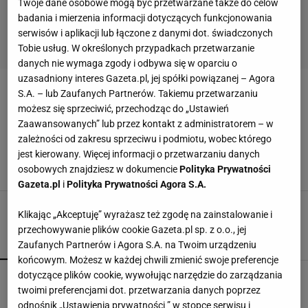
Twoje dane osobowe mogą być przetwarzane także do celów
badania i mierzenia informacji dotyczących funkcjonowania
serwisów i aplikacji lub łączone z danymi dot. świadczonych
Tobie usług. W określonych przypadkach przetwarzanie
danych nie wymaga zgody i odbywa się w oparciu o
uzasadniony interes Gazeta.pl, jej spółki powiązanej – Agora
PJONGCZANG 2018
S.A. – lub Zaufanych Partnerów. Takiemu przetwarzaniu
możesz się sprzeciwić, przechodząc do „Ustawień
Zaawansowanych” lub przez kontakt z administratorem – w
Najlepszy sezon w karierze Kamil Stocha
zależności od zakresu sprzeciwu i podmiotu, wobec którego
dobiegł właśnie końca. Czy teraz pora na
dziecko? Jest komentarz rodziny skoczka
jest kierowany. Więcej informacji o przetwarzaniu danych
osobowych znajdziesz w dokumencie
Polityka Prywatności
26 MARCA 2018, 14:20
AG,
Gazeta.pl
i
Polityka Prywatności Agora S.A.
Klikając „Akceptuję” wyrażasz też zgodę na zainstalowanie i
przechowywanie plików cookie Gazeta.pl sp. z o.o., jej
POPULARNE
NAJNOWSZE
Zaufanych Partnerów i Agora S.A. na Twoim urządzeniu
końcowym. Możesz w każdej chwili zmienić swoje preferencje
dotyczące plików cookie, wywołując narzędzie do zarządzania
Gawryluk reaguje na krytykę po debacie u
Nawrockiego. Co na to Polsat?
twoimi preferencjami dot. przetwarzania danych poprzez
odnośnik „Ustawienia prywatności ” w stopce serwisu i