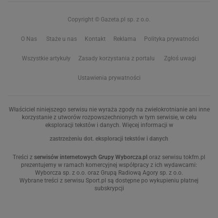
Copyright © Gazeta.pl sp. z o.o.
O Nas
Staże u nas
Kontakt
Reklama
Polityka prywatności
Wszystkie artykuły
Zasady korzystania z portalu
Zgłoś uwagi
Ustawienia prywatności
Właściciel niniejszego serwisu nie wyraża zgody na zwielokrotnianie ani inne
korzystanie z utworów rozpowszechnionych w tym serwisie, w celu
eksploracji tekstów i danych. Więcej informacji w
zastrzeżeniu dot. eksploracji tekstów i danych
Treści z
serwisów internetowych Grupy Wyborcza.pl
oraz serwisu tokfm.pl
prezentujemy w ramach komercyjnej współpracy z ich wydawcami:
Wyborcza sp. z o.o. oraz Grupą Radiową Agory sp. z o.o.
Wybrane treści z serwisu Sport.pl są dostępne po wykupieniu płatnej
subskrypcji