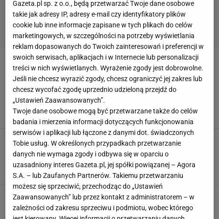
Gazeta.pl sp. z o.o., będą przetwarzać Twoje dane osobowe
takie jak adresy IP, adresy e-mail czy identyfikatory plików
cookie lub inne informacje zapisane w tych plikach do celów
marketingowych, w szczególności na potrzeby wyświetlania
reklam dopasowanych do Twoich zainteresowań i preferencji w
swoich serwisach, aplikacjach i w Internecie lub personalizacji
PARANIENORMALNI
treści w nich wyświetlanych. Wyrażenie zgody jest dobrowolne.
Jeśli nie chcesz wyrazić zgody, chcesz ograniczyć jej zakres lub
chcesz wycofać zgodę uprzednio udzieloną przejdź do
Nie żyje ojciec Roberta Motyki. Widzowie
pokochali go w programie TTV
„Ustawień Zaawansowanych”.
Twoje dane osobowe mogą być przetwarzane także do celów
2 LISTOPADA 2024, 14:03
Zuzanna Szeloch,
badania i mierzenia informacji dotyczących funkcjonowania
serwisów i aplikacji lub łączone z danymi dot. świadczonych
Kabareciarze nie pozostają obojętni na
Tobie usług. W określonych przypadkach przetwarzanie
sytuację powodzian. Tak pomagają. "Jesteście
danych nie wymaga zgody i odbywa się w oparciu o
wielcy"
uzasadniony interes Gazeta.pl, jej spółki powiązanej – Agora
17 WRZEŚNIA 2024, 09:43
Nikola Siwik,
S.A. – lub Zaufanych Partnerów. Takiemu przetwarzaniu
możesz się sprzeciwić, przechodząc do „Ustawień
Kabareciarze rezygnują z występów przez
Zaawansowanych” lub przez kontakt z administratorem – w
powodzie. Internauci reagują
zależności od zakresu sprzeciwu i podmiotu, wobec którego
16 WRZEŚNIA 2024, 13:48
Katarzyna Albrycht,
jest kierowany. Więcej informacji o przetwarzaniu danych