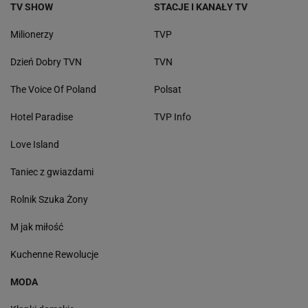
TV SHOW
STACJE I KANAŁY TV
Milionerzy
TVP
Dzień Dobry TVN
TVN
The Voice Of Poland
Polsat
Hotel Paradise
TVP Info
Love Island
Taniec z gwiazdami
Rolnik Szuka Żony
M jak miłość
Kuchenne Rewolucje
MODA