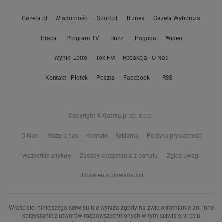
Gazeta.pl
Wiadomości
Sport.pl
Biznes
Gazeta Wyborcza
Praca
Program TV
Buzz
Pogoda
Wideo
Wyniki Lotto
Tok.FM
Redakcja - O Nas
Kontakt - Plotek
Poczta
Facebook
RSS
Copyright © Gazeta.pl sp. z o.o.
O Nas
Staże u nas
Kontakt
Reklama
Polityka prywatności
Wszystkie artykuły
Zasady korzystania z portalu
Zgłoś uwagi
Ustawienia prywatności
Właściciel niniejszego serwisu nie wyraża zgody na zwielokrotnianie ani inne
korzystanie z utworów rozpowszechnionych w tym serwisie, w celu