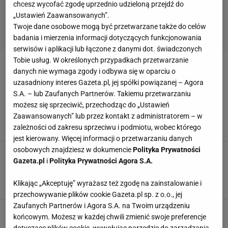
chcesz wycofać zgodę uprzednio udzieloną przejdź do
„Ustawień Zaawansowanych”.
Twoje dane osobowe mogą być przetwarzane także do celów
badania i mierzenia informacji dotyczących funkcjonowania
serwisów i aplikacji lub łączone z danymi dot. świadczonych
Tobie usług. W określonych przypadkach przetwarzanie
PAKISTAN
danych nie wymaga zgody i odbywa się w oparciu o
uzasadniony interes Gazeta.pl, jej spółki powiązanej – Agora
S.A. – lub Zaufanych Partnerów. Takiemu przetwarzaniu
Miss Universe 2023. Pierwsza Pakistanka w
historii konkursu. Premier kraju zapowiada
możesz się sprzeciwić, przechodząc do „Ustawień
"śledztwo"
Zaawansowanych” lub przez kontakt z administratorem – w
zależności od zakresu sprzeciwu i podmiotu, wobec którego
20 LISTOPADA 2023, 09:17
Wojciech Zając,
jest kierowany. Więcej informacji o przetwarzaniu danych
osobowych znajdziesz w dokumencie
Polityka Prywatności
Rodzina ofiar Titana w poruszającym
Gazeta.pl
i
Polityka Prywatności Agora S.A.
wywiadzie. To wtedy straciły nadzieję. "Ciągle
patrzyłyśmy na wodę"
Klikając „Akceptuję” wyrażasz też zgodę na zainstalowanie i
26 CZERWCA 2023, 11:30
Karolina Sobocińska,
przechowywanie plików cookie Gazeta.pl sp. z o.o., jej
Zaufanych Partnerów i Agora S.A. na Twoim urządzeniu
28-letnia modelka zginęła w katastrofie
końcowym. Możesz w każdej chwili zmienić swoje preferencje
lotniczej. Teraz jest celem okrutnych ataków w