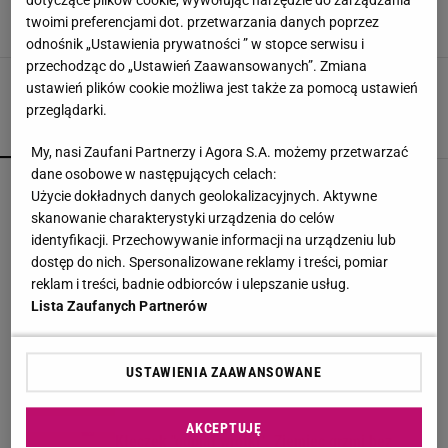
dotyczące plików cookie, wywołując narzędzie do zarządzania
internecie
twoimi preferencjami dot. przetwarzania danych poprzez
27 MAJA 2020, 10:58
BO,
odnośnik „Ustawienia prywatności ” w stopce serwisu i
przechodząc do „Ustawień Zaawansowanych”. Zmiana
ustawień plików cookie możliwa jest także za pomocą ustawień
przeglądarki.
POPULARNE
NAJNOWSZE
My, nasi Zaufani Partnerzy i Agora S.A. możemy przetwarzać
dane osobowe w następujących celach:
Księżniczka musi iść do wojska. Tyle czasu
Użycie dokładnych danych geolokalizacyjnych. Aktywne
spędzi w armii
skanowanie charakterystyki urządzenia do celów
identyfikacji. Przechowywanie informacji na urządzeniu lub
dostęp do nich. Spersonalizowane reklamy i treści, pomiar
Żona porzuciła go dla młodszego. Jacek Łągwa
reklam i treści, badnie odbiorców i ulepszanie usług.
błagał, żeby wróciła
Lista Zaufanych Partnerów
W FACTORY Annopol powstał kort do padla.
USTAWIENIA ZAAWANSOWANE
Outletowi klienci zagrają za darmo
MATERIAŁ PROMOCYJNY
AKCEPTUJĘ
Kłeczek "odpiął wrotki". Ziemiec grzmi bez