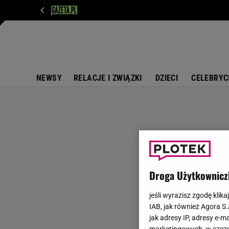
WIADOMOŚCI
NEXT
SPORT
PLOTEK
D
NEWSY
RELACJE I ZWIĄZKI
DZIECI
CELEBRYC
Droga Użytkownicz
jeśli wyrazisz zgodę klika
IAB, jak również Agora S
jak adresy IP, adresy e-m