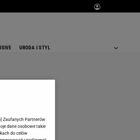
USIVE
URODA I STYL
6
] Zaufanych Partnerów
woje dane osobowe takie
likach do celów