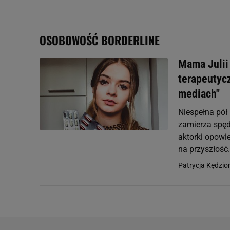
badnie odbiorców i uleps
OSOBOWOŚĆ BORDERLINE
Mama Julii
terapeutyc
mediach"
Niespełna pół
zamierza spę
aktorki opowi
na przyszłość.
Patrycja Kędzior