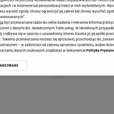
gólności na potrzeby wyświetlania reklam dopasowanych do Twoich zain
acjach i w Internecie lub personalizacji treści w nich wyświetlanych. Wyr
cesz wyrazić zgody, chcesz ograniczyć jej zakres lub chcesz wycofać zgo
aawansowanych”.
 być przetwarzane także do celów badania i mierzenia informacji dot
 łączone z danymi dot. świadczonych Tobie usług. W określonych przypad
i odbywa się w oparciu o uzasadniony interes Gazeta.pl, jej spółki powi
. Takiemu przetwarzaniu możesz się sprzeciwić, przechodząc do „Ust
nistratorem – w zależności od zakresu sprzeciwu i podmiotu, wobec które
etwarzaniu danych osobowych znajdziesz w dokumencie
Polityka Prywatn
WANSOWANE
żasz też zgodę na zainstalowanie i przechowywanie plików cookie Gazeta.p
gora S.A. na Twoim urządzeniu końcowym. Możesz w każdej chwili zmien
 wywołując narzędzie do zarządzania twoimi preferencjami dot. przetw
ywatności ” w stopce serwisu i przechodząc do „Ustawień Zaawansowan
st także za pomocą ustawień przeglądarki.
rzy i Agora S.A. możemy przetwarzać dane osobowe w następujących cel
 geolokalizacyjnych. Aktywne skanowanie charakterystyki urządzenia do
 na urządzeniu lub dostęp do nich. Spersonalizowane reklamy i treści, p