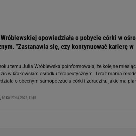
zanie usług.
Lista Zaufanych Partnerów
 Wróblewskiej opowiedziała o pobycie córki w ośr
znym. "Zastanawia się, czy kontynuować karierę w
 roku temu Julia Wróblewska poinformowała, że kolejne miesiąc
dzić w krakowskim ośrodku terapeutycznym. Teraz mama młode
edziała o obecnym samopoczuciu córki i zdradziła, jakie ma pla
10 KWIETNIA 2022, 11:45
,