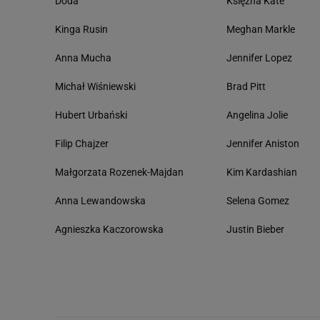
Doda
Księżna Kate
Kinga Rusin
Meghan Markle
Anna Mucha
Jennifer Lopez
Michał Wiśniewski
Brad Pitt
Hubert Urbański
Angelina Jolie
Filip Chajzer
Jennifer Aniston
Małgorzata Rozenek-Majdan
Kim Kardashian
Anna Lewandowska
Selena Gomez
Agnieszka Kaczorowska
Justin Bieber