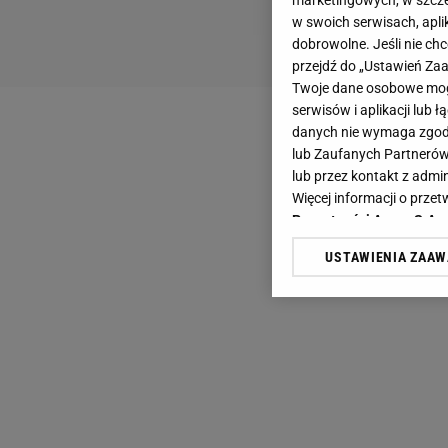
marketingowych, w szcze
w swoich serwisach, aplik
dobrowolne. Jeśli nie ch
przejdź do „Ustawień Z
Twoje dane osobowe mogą
serwisów i aplikacji lub
danych nie wymaga zgody 
lub Zaufanych Partnerów
lub przez kontakt z admi
Więcej informacji o prz
Prywatności Agora S.A.
USTAWIENIA ZAA
Klikając „Akceptuję” wyra
Zaufanych Partnerów i A
dotyczące plików cookie,
odnośnik „Ustawienia pr
plików cookie możliwa je
My, nasi Zaufani Partne
Użycie dokładnych danych
Przechowywanie informacji