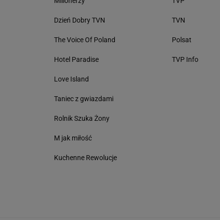
Milionerzy
TVP
Dzień Dobry TVN
TVN
The Voice Of Poland
Polsat
Hotel Paradise
TVP Info
Love Island
Taniec z gwiazdami
Rolnik Szuka Żony
M jak miłość
Kuchenne Rewolucje