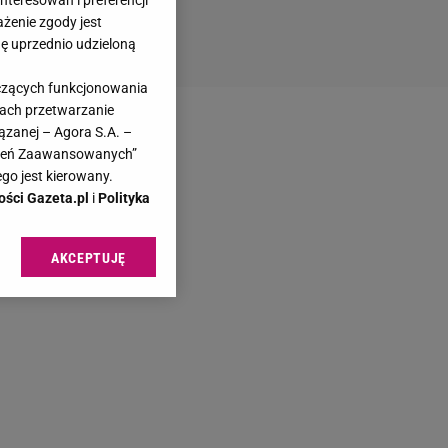
teresowań i preferencji
ażenie zgody jest
dę uprzednio udzieloną
yczących funkcjonowania
kach przetwarzanie
ązanej – Agora S.A. –
awień Zaawansowanych”
go jest kierowany.
ości Gazeta.pl
i
Polityka
AKCEPTUJĘ
l sp. z o.o., jej
ić swoje preferencje
arzania danych poprzez
ych”. Zmiana ustawień
ach:
 celów identyfikacji.
omiar reklam i treści,