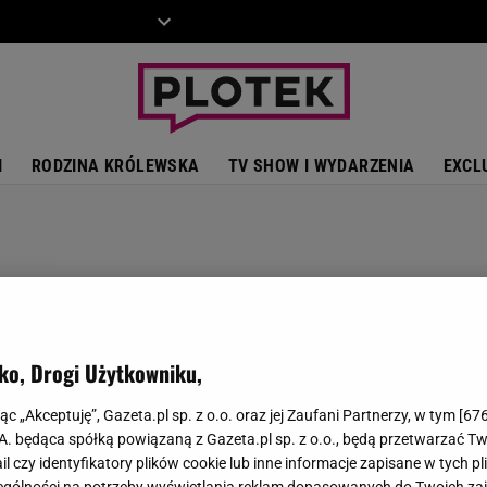
ZIECKO
MOTO
I
RODZINA KRÓLEWSKA
TV SHOW I WYDARZENIA
EXCL
ko, Drogi Użytkowniku,
jąc „Akceptuję”, Gazeta.pl sp. z o.o. oraz jej Zaufani Partnerzy, w tym [
67
.A. będąca spółką powiązaną z Gazeta.pl sp. z o.o., będą przetwarzać T
ail czy identyfikatory plików cookie lub inne informacje zapisane w tych p