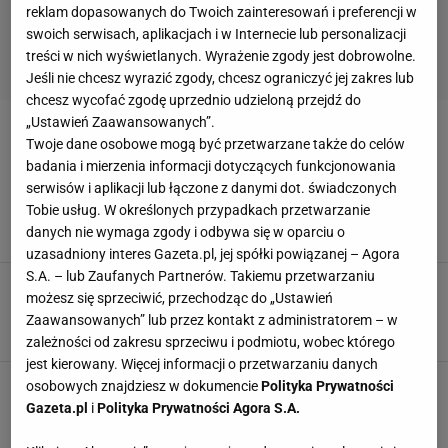
reklam dopasowanych do Twoich zainteresowań i preferencji w
swoich serwisach, aplikacjach i w Internecie lub personalizacji
treści w nich wyświetlanych. Wyrażenie zgody jest dobrowolne.
Jeśli nie chcesz wyrazić zgody, chcesz ograniczyć jej zakres lub
chcesz wycofać zgodę uprzednio udzieloną przejdź do
„Ustawień Zaawansowanych”.
KINO TURECKIE
Twoje dane osobowe mogą być przetwarzane także do celów
badania i mierzenia informacji dotyczących funkcjonowania
"Dziedzictwo" znika z ekranów. Co jest
serwisów i aplikacji lub łączone z danymi dot. świadczonych
powodem? TVP ma inne plany
Tobie usług. W określonych przypadkach przetwarzanie
danych nie wymaga zgody i odbywa się w oparciu o
25 LIPCA 2023, 11:52
Dawid Rodak,
uzasadniony interes Gazeta.pl, jej spółki powiązanej – Agora
S.A. – lub Zaufanych Partnerów. Takiemu przetwarzaniu
"Zakazany owoc". To już pewne. Jeden z
możesz się sprzeciwić, przechodząc do „Ustawień
kluczowych bohaterów znika z obsady
Zaawansowanych” lub przez kontakt z administratorem – w
4 LIPCA 2023, 16:21
Julia Panicz,
zależności od zakresu sprzeciwu i podmiotu, wobec którego
jest kierowany. Więcej informacji o przetwarzaniu danych
"Elif" wraca na ekrany. W serialu wymieniono
osobowych znajdziesz w dokumencie
Polityka Prywatności
całą obsadę
Gazeta.pl
i
Polityka Prywatności Agora S.A.
21 LUTEGO 2022, 12:37
Agata Polcyn,