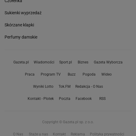
Czółenka
Sukienki wyprzedaż
Skórzane klapki
Perfumy damskie
Gazeta.pl
Wiadomości
Sport.pl
Biznes
Gazeta Wyborcza
Praca
Program TV
Buzz
Pogoda
Wideo
Wyniki Lotto
Tok.FM
Redakcja - O Nas
Kontakt - Plotek
Poczta
Facebook
RSS
Copyright © Gazeta.pl sp. z o.o.
O Nas
Staże u nas
Kontakt
Reklama
Polityka prywatności