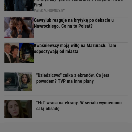
First
MATERIAŁ PROMOCYJNY
Gawryluk reaguje na krytykę po debacie u
Nawrockiego. Co na to Polsat?
Kwaśniewscy mają willę na Mazurach. Tam
odpoczywają od miasta
"Dziedzictwo" znika z ekranów. Co jest
powodem? TVP ma inne plany
"Elif" wraca na ekrany. W serialu wymieniono
całą obsadę