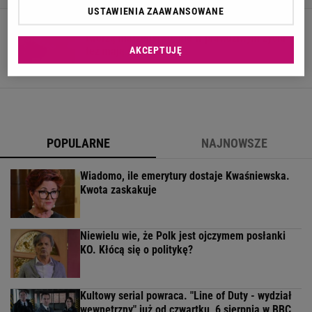
USTAWIENIA ZAAWANSOWANE
''Przysięga''. Główni bohaterowie w serialu
tworzą małżeństwo, ale w prawdziwym życiu
też mają się ku sobie
AKCEPTUJĘ
28 MAJA 2020, 16:02
KK,
POPULARNE
NAJNOWSZE
Wiadomo, ile emerytury dostaje Kwaśniewska.
Kwota zaskakuje
Niewielu wie, że Polk jest ojczymem posłanki
KO. Kłócą się o politykę?
Kultowy serial powraca. "Line of Duty - wydział
wewnętrzny" już od czwartku, 6 sierpnia w BBC