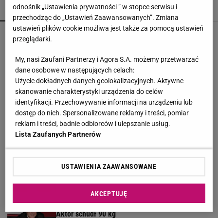
odnośnik „Ustawienia prywatności ” w stopce serwisu i
POPULARNE
NAJNOWSZE
przechodząc do „Ustawień Zaawansowanych”. Zmiana
ustawień plików cookie możliwa jest także za pomocą ustawień
Gawryluk reaguje na krytykę po debacie u
przeglądarki.
Nawrockiego. Co na to Polsat?
My, nasi Zaufani Partnerzy i Agora S.A. możemy przetwarzać
dane osobowe w następujących celach:
Tak wygląda mazurska willa Kwaśniewskich. Tuż
Użycie dokładnych danych geolokalizacyjnych. Aktywne
obok kryje się coś jeszcze
skanowanie charakterystyki urządzenia do celów
identyfikacji. Przechowywanie informacji na urządzeniu lub
dostęp do nich. Spersonalizowane reklamy i treści, pomiar
Kultowy serial powraca. "Line of Duty - wydział
reklam i treści, badnie odbiorców i ulepszanie usług.
wewnętrzny" już od czwartku, 6 sierpnia w BBC
Lista Zaufanych Partnerów
First
MATERIAŁ PROMOCYJNY
Englert zakłada, że nie wygra w "TzG". "Myślę,
USTAWIENIA ZAAWANSOWANE
że ludzie mnie nie lubią"
AKCEPTUJĘ
Nowe zdjęcie Johna Goodmana trafiło do sieci.
Aktor schudł 90 kg