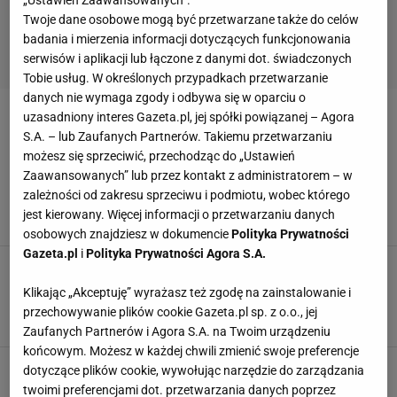
Twoje dane osobowe mogą być przetwarzane także do celów
badania i mierzenia informacji dotyczących funkcjonowania
serwisów i aplikacji lub łączone z danymi dot. świadczonych
Tobie usług. W określonych przypadkach przetwarzanie
danych nie wymaga zgody i odbywa się w oparciu o
uzasadniony interes Gazeta.pl, jej spółki powiązanej – Agora
CHARLIE CHAPLIN
S.A. – lub Zaufanych Partnerów. Takiemu przetwarzaniu
możesz się sprzeciwić, przechodząc do „Ustawień
Charlie Chaplin bez makijażu. Ciężko go
Zaawansowanych” lub przez kontakt z administratorem – w
poznać. W naturalnym wydaniu był prawdziwym
zależności od zakresu sprzeciwu i podmiotu, wobec którego
bożyszczem kobiet
jest kierowany. Więcej informacji o przetwarzaniu danych
3 KWIETNIA 2023, 11:35
Weronika Zając,
osobowych znajdziesz w dokumencie
Polityka Prywatności
Gazeta.pl
i
Polityka Prywatności Agora S.A.
Romansowała z Chaplinem, a na pogrzebie
Valentino wywołała skandal. Żadna Polka nie
Klikając „Akceptuję” wyrażasz też zgodę na zainstalowanie i
zrobiła takiej światowej kariery jak ona
przechowywanie plików cookie Gazeta.pl sp. z o.o., jej
1 SIERPNIA 2020, 07:52
Natalia Jeziorek,
Zaufanych Partnerów i Agora S.A. na Twoim urządzeniu
końcowym. Możesz w każdej chwili zmienić swoje preferencje
dotyczące plików cookie, wywołując narzędzie do zarządzania
twoimi preferencjami dot. przetwarzania danych poprzez