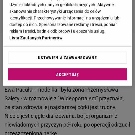
Użycie dokładnych danych geolokalizacyjnych. Aktywne
skanowanie charakterystyki urządzenia do celów
identyfikacji. Przechowywanie informacji na urządzeniu lub
dostęp do nich. Spersonalizowane reklamy i treści, pomiar
reklam i treści, badnie odbiorców i ulepszanie usług.
Lista Zaufanych Partnerów
Zobacz wideo
USTAWIENIA ZAAWANSOWANE
Nicole Saleta - przeszczep się nie przyjął. Ewa
Pacuła komentuje
AKCEPTUJĘ
Ewa Pacuła - modelka i była żona Przemysława
Salety -
w rozmowie
z "Wideoportalem" przyznała,
że stan zdrowia jej najstarszej córki jest trudny.
Nicole jest ciągle dializowana, bo jej organizm z
niewiadomych przyczyn pół roku po operacji odrzucił
przeszczepioną nerkę.