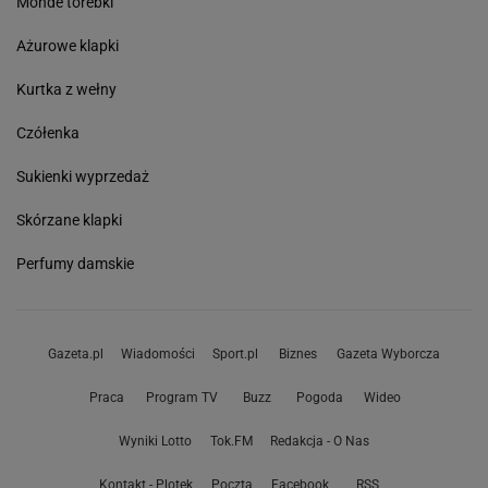
Monde torebki
Ażurowe klapki
Kurtka z wełny
Czółenka
Sukienki wyprzedaż
Skórzane klapki
Perfumy damskie
Gazeta.pl
Wiadomości
Sport.pl
Biznes
Gazeta Wyborcza
Praca
Program TV
Buzz
Pogoda
Wideo
Wyniki Lotto
Tok.FM
Redakcja - O Nas
Kontakt - Plotek
Poczta
Facebook
RSS