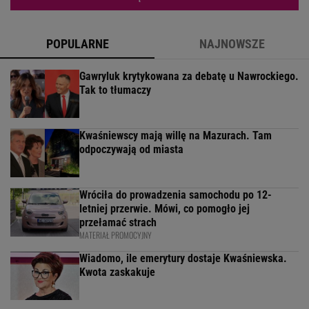
POPULARNE
NAJNOWSZE
Gawryluk krytykowana za debatę u Nawrockiego.
Tak to tłumaczy
Kwaśniewscy mają willę na Mazurach. Tam
odpoczywają od miasta
Wróciła do prowadzenia samochodu po 12-
letniej przerwie. Mówi, co pomogło jej
przełamać strach
MATERIAŁ PROMOCYJNY
Wiadomo, ile emerytury dostaje Kwaśniewska.
Kwota zaskakuje