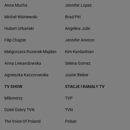
Anna Mucha
Jennifer Lopez
Michał Wiśniewski
Brad Pitt
Hubert Urbański
Angelina Jolie
Filip Chajzer
Jennifer Aniston
Małgorzata Rozenek-Majdan
Kim Kardashian
Anna Lewandowska
Selena Gomez
Agnieszka Kaczorowska
Justin Bieber
TV SHOW
STACJE I KANAŁY TV
Milionerzy
TVP
Dzień Dobry TVN
TVN
The Voice Of Poland
Polsat