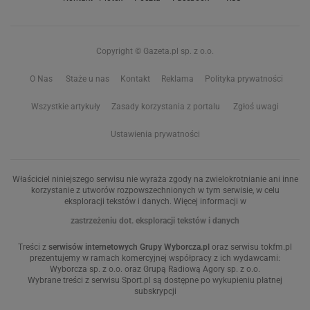
Copyright © Gazeta.pl sp. z o.o.
O Nas
Staże u nas
Kontakt
Reklama
Polityka prywatności
Wszystkie artykuły
Zasady korzystania z portalu
Zgłoś uwagi
Ustawienia prywatności
Właściciel niniejszego serwisu nie wyraża zgody na zwielokrotnianie ani inne
korzystanie z utworów rozpowszechnionych w tym serwisie, w celu
eksploracji tekstów i danych. Więcej informacji w
zastrzeżeniu dot. eksploracji tekstów i danych
Treści z
serwisów internetowych Grupy Wyborcza.pl
oraz serwisu tokfm.pl
prezentujemy w ramach komercyjnej współpracy z ich wydawcami:
Wyborcza sp. z o.o. oraz Grupą Radiową Agory sp. z o.o.
Wybrane treści z serwisu Sport.pl są dostępne po wykupieniu płatnej
subskrypcji