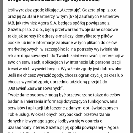
jeśli wyrazisz zgodę klikając „Akceptuję”, Gazeta.pl sp. z o.o.
oraz jej Zaufani Partnerzy, w tym [
676
] Zaufanych Partnerów
IAB, jak również Agora S.A. będąca spółką powiązaną z
Gazeta.pl sp. z o.o., będą przetwarzać Twoje dane osobowe
takie jak adresy IP, adresy e-mail czy identyfikatory plików
cookie lub inne informacje zapisane w tych plikach do celów
Nicole Saleta - córka
Przemysława Salety
i
Ewy
marketingowych, w szczególności na potrzeby wyświetlania
Pacuły
- od dziecka zmaga się z niewydolnością
reklam dopasowanych do Twoich zainteresowań i preferencji w
nerek. W maju tego roku do mediów trafiła
swoich serwisach, aplikacjach i w Internecie lub personalizacji
treści w nich wyświetlanych. Wyrażenie zgody jest dobrowolne.
informacja, że
24-letnia Nicole Saleta przeszła
Jeśli nie chcesz wyrazić zgody, chcesz ograniczyć jej zakres lub
kolejny już przeszczep nerki
. Teraz okazało się, że
chcesz wycofać zgodę uprzednio udzieloną przejdź do
ten się nie przyjął.
„Ustawień Zaawansowanych”.
Twoje dane osobowe mogą być przetwarzane także do celów
badania i mierzenia informacji dotyczących funkcjonowania
serwisów i aplikacji lub łączone z danymi dot. świadczonych
Tobie usług. W określonych przypadkach przetwarzanie
danych nie wymaga zgody i odbywa się w oparciu o
uzasadniony interes Gazeta.pl, jej spółki powiązanej – Agora