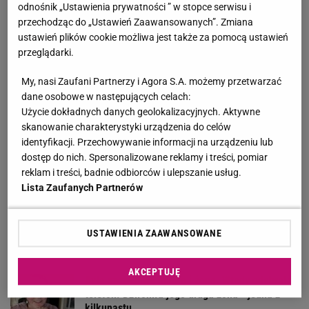
odnośnik „Ustawienia prywatności ” w stopce serwisu i
przechodząc do „Ustawień Zaawansowanych”. Zmiana
Królikowski pierwszy raz na imprezie od czasu
ustawień plików cookie możliwa jest także za pomocą ustawień
rozwodu. Tak się zachowywał
przeglądarki.
My, nasi Zaufani Partnerzy i Agora S.A. możemy przetwarzać
Kultowy serial powraca. "Line of Duty - wydział
dane osobowe w następujących celach:
wewnętrzny" już od czwartku, 6 sierpnia w BBC
Użycie dokładnych danych geolokalizacyjnych. Aktywne
First
skanowanie charakterystyki urządzenia do celów
MATERIAŁ PROMOCYJNY
identyfikacji. Przechowywanie informacji na urządzeniu lub
Nagrywała, prowadząc samochód. Ekspert
dostęp do nich. Spersonalizowane reklamy i treści, pomiar
komentuje zachowanie Hyży
reklam i treści, badnie odbiorców i ulepszanie usług.
Lista Zaufanych Partnerów
W rok zbudowała własny wizerunek. Tak zmienił
się styl Marty Nawrockiej
USTAWIENIA ZAAWANSOWANE
AKCEPTUJĘ
Była szczęśliwą matką i żoną. Wtedy odebrała
telefon. Dzwoniła jego druga żona - jedna z
kilkunastu