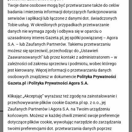
Twoje dane osobowe mogą być przetwarzane także do celów
badania i mierzenia informacji dotyczących funkcjonowania
serwisów i aplikacji lub łączone z danymi dot. świadczonych
Tobie usług. W określonych przypadkach przetwarzanie
danych nie wymaga zgody i odbywa się w oparciu o
uzasadniony interes Gazeta.pl, jej spółki powiązanej – Agora
BIGAMIA
S.A. – lub Zaufanych Partnerów. Takiemu przetwarzaniu
możesz się sprzeciwić, przechodząc do „Ustawień
Była szczęśliwą matką i żoną. Wtedy odebrała
Zaawansowanych” lub przez kontakt z administratorem – w
telefon. Dzwoniła jego druga żona - jedna z
zależności od zakresu sprzeciwu i podmiotu, wobec którego
kilkunastu
jest kierowany. Więcej informacji o przetwarzaniu danych
8 KWIETNIA 2023, 08:45
Magda Walma,
osobowych znajdziesz w dokumencie
Polityka Prywatności
Gazeta.pl
i
Polityka Prywatności Agora S.A.
Klikając „Akceptuję” wyrażasz też zgodę na zainstalowanie i
przechowywanie plików cookie Gazeta.pl sp. z o.o., jej
POPULARNE
NAJNOWSZE
Zaufanych Partnerów i Agora S.A. na Twoim urządzeniu
końcowym. Możesz w każdej chwili zmienić swoje preferencje
Tak mieszka Donald Tusk. To nie luksus robi
dotyczące plików cookie, wywołując narzędzie do zarządzania
największe wrażenie
twoimi preferencjami dot. przetwarzania danych poprzez