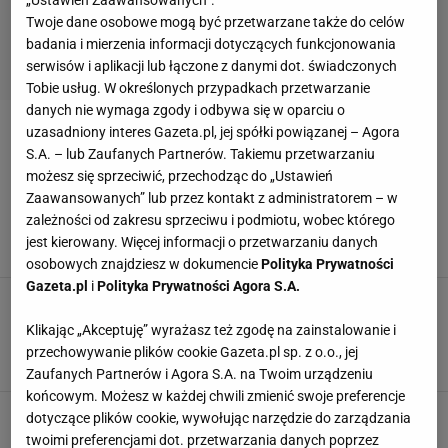
Twoje dane osobowe mogą być przetwarzane także do celów
badania i mierzenia informacji dotyczących funkcjonowania
serwisów i aplikacji lub łączone z danymi dot. świadczonych
Tobie usług. W określonych przypadkach przetwarzanie
danych nie wymaga zgody i odbywa się w oparciu o
uzasadniony interes Gazeta.pl, jej spółki powiązanej – Agora
USTA USTA
S.A. – lub Zaufanych Partnerów. Takiemu przetwarzaniu
możesz się sprzeciwić, przechodząc do „Ustawień
Paweł Wilczak od lat cierpi na uciążliwą
Zaawansowanych” lub przez kontakt z administratorem – w
przypadłość. "Miejmy nadzieję, że na to się nie
zależności od zakresu sprzeciwu i podmiotu, wobec którego
umiera"
jest kierowany. Więcej informacji o przetwarzaniu danych
3 WRZEŚNIA 2020, 18:46
KG,
osobowych znajdziesz w dokumencie
Polityka Prywatności
Gazeta.pl
i
Polityka Prywatności Agora S.A.
Reaktywacja serialu "Usta Usta"! Prace na
planie już trwają. Jednej z gwiazd zabraknie w
Klikając „Akceptuję” wyrażasz też zgodę na zainstalowanie i
nowych odcinkach
przechowywanie plików cookie Gazeta.pl sp. z o.o., jej
4 CZERWCA 2020, 11:11
BO,
Zaufanych Partnerów i Agora S.A. na Twoim urządzeniu
końcowym. Możesz w każdej chwili zmienić swoje preferencje
dotyczące plików cookie, wywołując narzędzie do zarządzania
twoimi preferencjami dot. przetwarzania danych poprzez