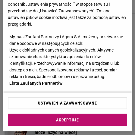
odnośnik „Ustawienia prywatności ” w stopce serwisu i
POPULARNE
NAJNOWSZE
przechodząc do „Ustawień Zaawansowanych”. Zmiana
ustawień plików cookie możliwa jest także za pomocą ustawień
Stachursky pojawił się na scenie "Lata z Radiem"
przeglądarki.
i zszokował widzów. "Kto to jest?"
My, nasi Zaufani Partnerzy i Agora S.A. możemy przetwarzać
dane osobowe w następujących celach:
Mandaryna może mieć kłopoty w "Tańcu z
Użycie dokładnych danych geolokalizacyjnych. Aktywne
gwiazdami"? Wyznała, co jest problematyczne
skanowanie charakterystyki urządzenia do celów
identyfikacji. Przechowywanie informacji na urządzeniu lub
dostęp do nich. Spersonalizowane reklamy i treści, pomiar
Kultowy serial powraca. "Line of Duty - wydział
reklam i treści, badnie odbiorców i ulepszanie usług.
wewnętrzny" już od czwartku, 6 sierpnia w BBC
Lista Zaufanych Partnerów
First
MATERIAŁ PROMOCYJNY
Pamiętacie Izę z "Rolnika"? Została mamą! Tak
USTAWIENIA ZAAWANSOWANE
teraz wygląda jej życie
AKCEPTUJĘ
Taką emeryturę dostaje Kwaśniewska. Jej mąż
może liczyć na więcej