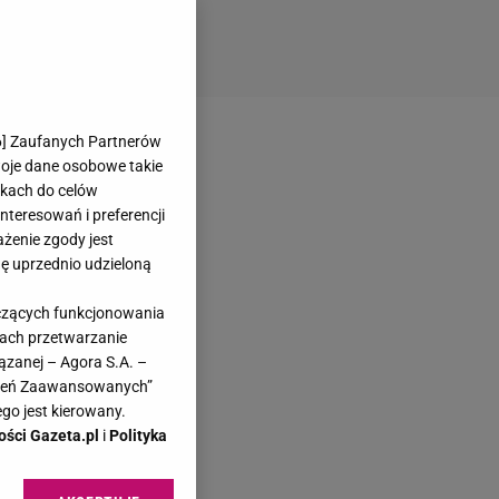
6
] Zaufanych Partnerów
woje dane osobowe takie
likach do celów
teresowań i preferencji
ażenie zgody jest
dę uprzednio udzieloną
yczących funkcjonowania
kach przetwarzanie
ązanej – Agora S.A. –
awień Zaawansowanych”
go jest kierowany.
ości Gazeta.pl
i
Polityka