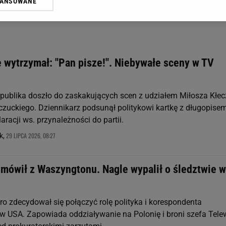
WANSOWANE
żasz też zgodę na zainstalowanie i przechowywanie plików cookie Gazeta.p
gora S.A. na Twoim urządzeniu końcowym. Możesz w każdej chwili zmien
 wywołując narzędzie do zarządzania twoimi preferencjami dot. przetw
ywatności ” w stopce serwisu i przechodząc do „Ustawień Zaawansowan
st także za pomocą ustawień przeglądarki.
e wytrzymał: "Pan pisze!". Niebywałe sceny w TV
rzy i Agora S.A. możemy przetwarzać dane osobowe w następujących cel
 geolokalizacyjnych. Aktywne skanowanie charakterystyki urządzenia do
 na urządzeniu lub dostęp do nich. Spersonalizowane reklamy i treści, p
epublika doszło do zaskakujących scen z udziałem Miłosza Kłec
zanie usług.
Lista Zaufanych Partnerów
czuckiego. Dziennikarz podsunął politykowi kartkę z długopisem
aracji ws. przynależności do partii.
29 LIPCA 2026, 08:27
k,
emówił z Waszyngtonu. Nagle wypalił o śledztwie w
ro zdecydował się połączyć rolę polityka i korespondenta
 w USA. Zapowiada oddziaływanie na Polonię i broni szefa Telew