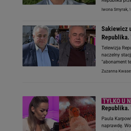
Republika prz
1
Iwona Smyrak,
Sakiewicz 
Republika. 
Telewizja Rep
naczelny stacj
"abonament te
Zuzanna Kwase
Republika. 
Paula Karpowic
naprawdę. Wok