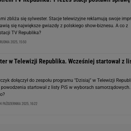
mi zbliża się sylwester. Stacje telewizyjne reklamują swoje impr
jawią się największe gwiazdy z polskiego show-biznesu. A co z
tacji TV Republika?
RUDNIA 2025, 15:50
er w Telewizji Republika. Wcześniej startował z li
czyk dołączył do zespołu programu "Dzisiaj" w Telewizji Republ
 powodzenia startował z listy PiS w wyborach samorządowych.
mo?
4 PAŹDZIERNIKA 2025, 16:22