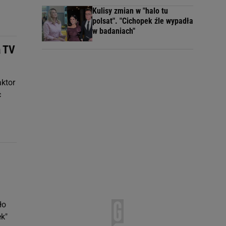
Kulisy zmian w "halo tu
polsat". "Cichopek źle wypadła
w badaniach"
a TV
aktor
c
ło
k"