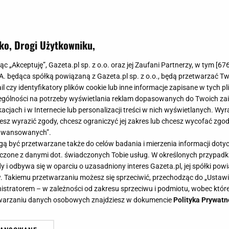
ko, Drogi Użytkowniku,
jąc „Akceptuję”, Gazeta.pl sp. z o.o. oraz jej Zaufani Partnerzy, w tym [
67
.A. będąca spółką powiązaną z Gazeta.pl sp. z o.o., będą przetwarzać T
ail czy identyfikatory plików cookie lub inne informacje zapisane w tych p
gólności na potrzeby wyświetlania reklam dopasowanych do Twoich zain
acjach i w Internecie lub personalizacji treści w nich wyświetlanych. Wyr
cesz wyrazić zgody, chcesz ograniczyć jej zakres lub chcesz wycofać zgo
aawansowanych”.
 być przetwarzane także do celów badania i mierzenia informacji dot
 łączone z danymi dot. świadczonych Tobie usług. W określonych przypad
i odbywa się w oparciu o uzasadniony interes Gazeta.pl, jej spółki powi
. Takiemu przetwarzaniu możesz się sprzeciwić, przechodząc do „Ust
nistratorem – w zależności od zakresu sprzeciwu i podmiotu, wobec które
etwarzaniu danych osobowych znajdziesz w dokumencie
Polityka Prywatn