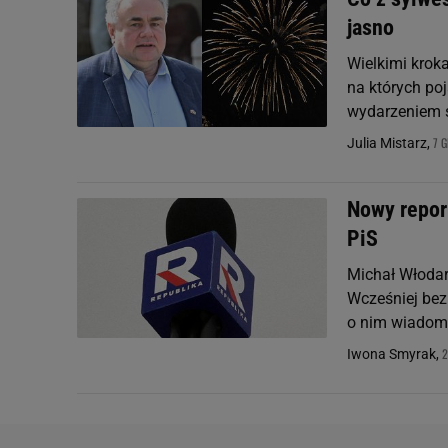
jasno
Wielkimi kroka
na których po
wydarzeniem s
7 G
Julia Mistarz,
Nowy report
PiS
Michał Włodar
Wcześniej bez
o nim wiado
2
Iwona Smyrak,