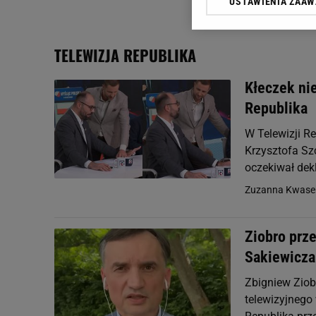
USTAWIENIA ZAA
Klikając „Akceptuję” wyra
Zaufanych Partnerów i A
dotyczące plików cookie,
TELEWIZJA REPUBLIKA
odnośnik „Ustawienia pr
plików cookie możliwa je
Kłeczek ni
My, nasi Zaufani Partne
Republika
Użycie dokładnych danych
Przechowywanie informacji
W Telewizji R
badnie odbiorców i uleps
Krzysztofa Sz
oczekiwał dekl
Zuzanna Kwase
Ziobro prz
Sakiewicza
Zbigniew Ziob
telewizyjnego