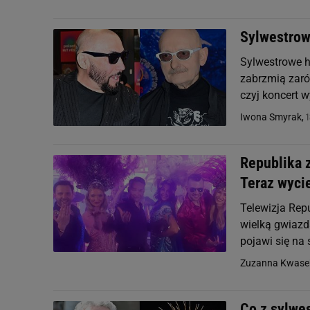
Sylwestrow
Sylwestrowe h
zabrzmią zaró
czyj koncert 
1
Iwona Smyrak,
Republika z
Teraz wyci
Telewizja Rep
wielką gwiazd
pojawi się na 
Zuzanna Kwase
Co z sylwe