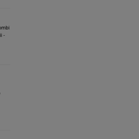
Kombi
i -
e