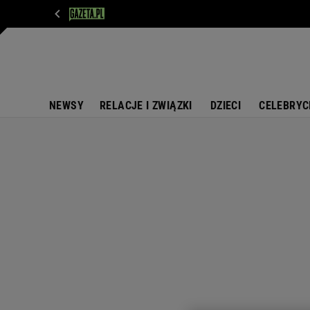
WIADOMOŚCI
NEXT
SPORT
PLOTEK
D
NEWSY
RELACJE I ZWIĄZKI
DZIECI
CELEBRYC