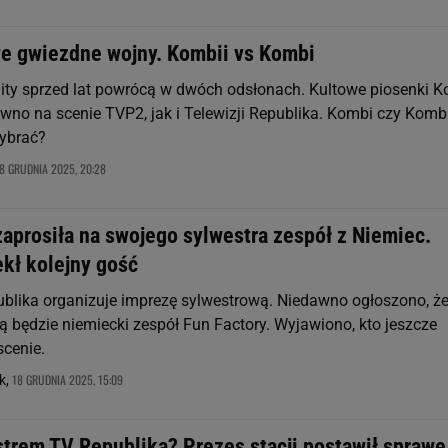
e gwiezdne wojny. Kombii vs Kombi
ity sprzed lat powrócą w dwóch odsłonach. Kultowe piosenki 
wno na scenie TVP2, jak i Telewizji Republika. Kombi czy Kombi
wybrać?
8 GRUDNIA 2025, 20:28
aprosiła na swojego sylwestra zespół z Niemiec.
ekł kolejny gość
ublika organizuje imprezę sylwestrową. Niedawno ogłoszono, ż
ą będzie niemiecki zespół Fun Factory. Wyjawiono, kto jeszcze
scenie.
18 GRUDNIA 2025, 15:09
k,
strem TV Republika? Prezes stacji postawił sprawę