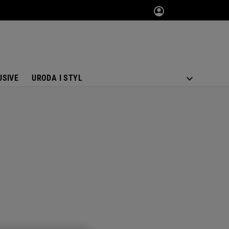
USIVE
URODA I STYL