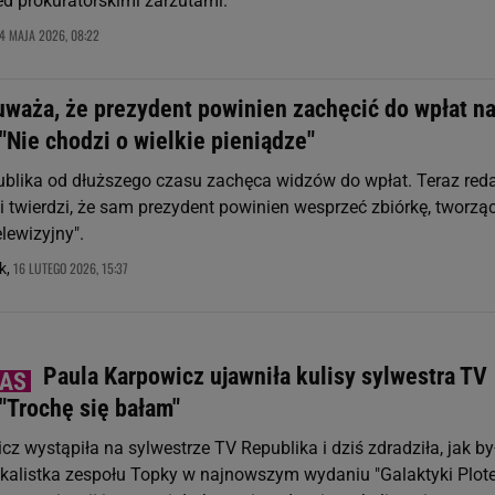
ed prokuratorskimi zarzutami.
4 MAJA 2026, 08:22
uważa, że prezydent powinien zachęcić do wpłat n
"Nie chodzi o wielkie pieniądze"
ublika od dłuższego czasu zachęca widzów do wpłat. Teraz red
i twierdzi, że sam prezydent powinien wesprzeć zbiórkę, tworzą
lewizyjny".
16 LUTEGO 2026, 15:37
k,
Paula Karpowicz ujawniła kulisy sylwestra TV
"Trochę się bałam"
z wystąpiła na sylwestrze TV Republika i dziś zdradziła, jak by
alistka zespołu Topky w najnowszym wydaniu "Galaktyki Plote