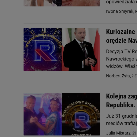
opowiedziała 
Iwona Smyrak, 
Kuriozalne
orędzie Na
Decyzja TV Re
Nawrockiego w
widzów. Właśn
2 S
Norbert Żyła,
Kolejna za
Republika. 
Już 31 grudni
mediów trafiaj
29
Julia Mistarz,