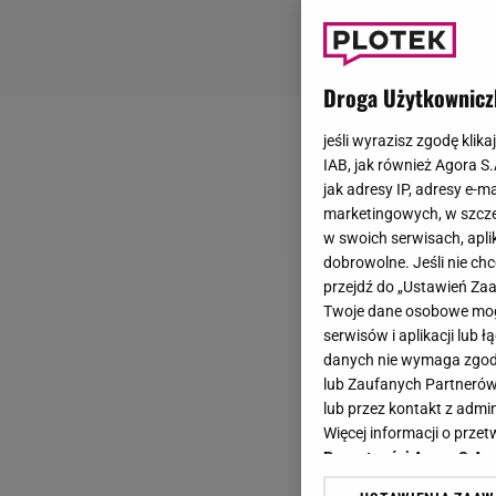
Droga Użytkownicz
jeśli wyrazisz zgodę klika
IAB, jak również Agora S
jak adresy IP, adresy e-m
marketingowych, w szcze
w swoich serwisach, aplik
dobrowolne. Jeśli nie ch
przejdź do „Ustawień Z
Twoje dane osobowe mogą
serwisów i aplikacji lub
danych nie wymaga zgody 
lub Zaufanych Partnerów
lub przez kontakt z admi
Więcej informacji o prz
Prywatności Agora S.A.