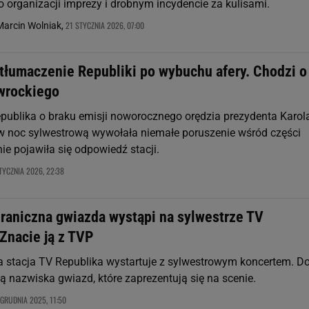
o organizacji imprezy i drobnym incydencie za kulisami.
21 STYCZNIA 2026, 07:00
Marcin Wolniak,
 tłumaczenie Republiki po wybuchu afery. Chodzi o
wrockiego
publika o braku emisji noworocznego orędzia prezydenta Karol
 noc sylwestrową wywołała niemałe poruszenie wśród części
ie pojawiła się odpowiedź stacji.
TYCZNIA 2026, 22:38
graniczna gwiazda wystąpi na sylwestrze TV
Znacie ją z TVP
a stacja TV Republika wystartuje z sylwestrowym koncertem. D
ą nazwiska gwiazd, które zaprezentują się na scenie.
 GRUDNIA 2025, 11:50