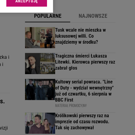
AKCEPTUJĘ
l sp. z o.o., jej
ić swoje preferencje
POPULARNE
NAJNOWSZE
arzania danych poprzez
ych”. Zmiana ustawień
Tusk wcale nie mieszka w
luksusowej willi. Co
znajdziemy w środku?
ach:
 celów identyfikacji.
omiar reklam i treści,
Tragiczna śmierci Łukasza
zka i
Litewki. Kierowca pierwszy raz
 i
zabrał głos
Kultowy serial powraca. "Line
of Duty - wydział wewnętrzny"
już od czwartku, 6 sierpnia w
BBC First
s.
MATERIAŁ PROMOCYJNY
Królikowski pierwszy raz na
imprezie od czasu rozwodu.
Tak się zachowywał
izji