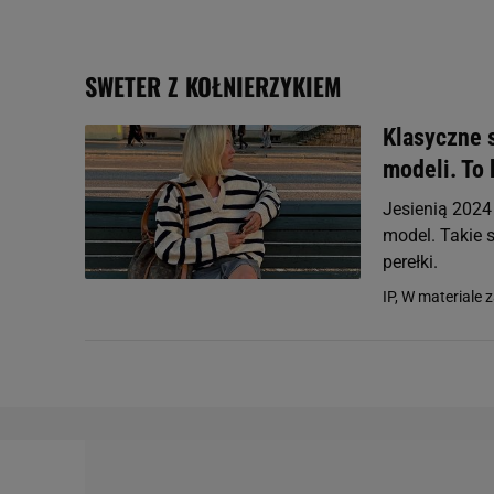
badnie odbiorców i uleps
SWETER Z KOŁNIERZYKIEM
Klasyczne s
modeli. To 
Jesienią 2024
model. Takie 
perełki.
IP, W materiale 