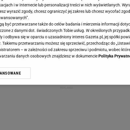
acjach i w Internecie lub personalizacji treści w nich wyświetlanych. Wyr
cesz wyrazić zgody, chcesz ograniczyć jej zakres lub chcesz wycofać zgo
aawansowanych”.
 być przetwarzane także do celów badania i mierzenia informacji dot
 łączone z danymi dot. świadczonych Tobie usług. W określonych przypad
i odbywa się w oparciu o uzasadniony interes Gazeta.pl, jej spółki powi
. Takiemu przetwarzaniu możesz się sprzeciwić, przechodząc do „Ust
nistratorem – w zależności od zakresu sprzeciwu i podmiotu, wobec które
etwarzaniu danych osobowych znajdziesz w dokumencie
Polityka Prywatn
WANSOWANE
żasz też zgodę na zainstalowanie i przechowywanie plików cookie Gazeta.p
gora S.A. na Twoim urządzeniu końcowym. Możesz w każdej chwili zmien
 wywołując narzędzie do zarządzania twoimi preferencjami dot. przetw
ywatności ” w stopce serwisu i przechodząc do „Ustawień Zaawansowan
st także za pomocą ustawień przeglądarki.
rzy i Agora S.A. możemy przetwarzać dane osobowe w następujących cel
 geolokalizacyjnych. Aktywne skanowanie charakterystyki urządzenia do
 na urządzeniu lub dostęp do nich. Spersonalizowane reklamy i treści, p