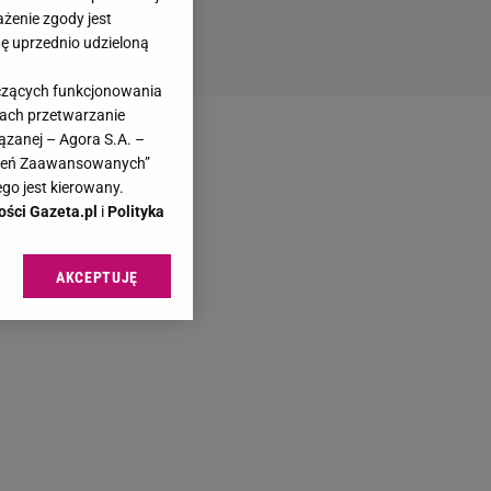
ażenie zgody jest
dę uprzednio udzieloną
yczących funkcjonowania
kach przetwarzanie
ązanej – Agora S.A. –
awień Zaawansowanych”
go jest kierowany.
ości Gazeta.pl
i
Polityka
AKCEPTUJĘ
l sp. z o.o., jej
ić swoje preferencje
arzania danych poprzez
ych”. Zmiana ustawień
ach:
 celów identyfikacji.
omiar reklam i treści,