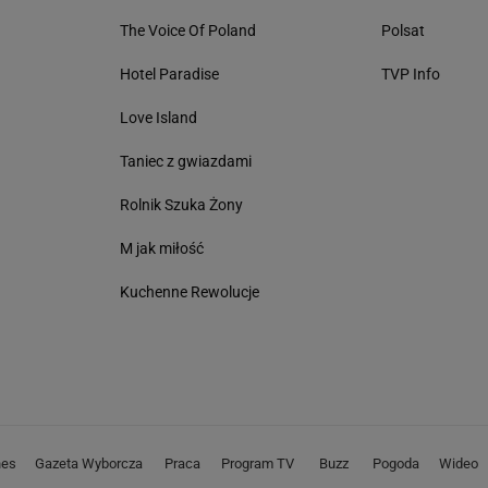
The Voice Of Poland
Polsat
Hotel Paradise
TVP Info
Love Island
Taniec z gwiazdami
Rolnik Szuka Żony
M jak miłość
Kuchenne Rewolucje
nes
Gazeta Wyborcza
Praca
Program TV
Buzz
Pogoda
Wideo