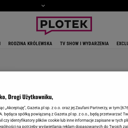
ZIECKO
MOTO
I
RODZINA KRÓLEWSKA
TV SHOW I WYDARZENIA
EXCL
ko, Drogi Użytkowniku,
jąc „Akceptuję”, Gazeta.pl sp. z o.o. oraz jej Zaufani Partnerzy, w tym [
67
.A. będąca spółką powiązaną z Gazeta.pl sp. z o.o., będą przetwarzać T
ail czy identyfikatory plików cookie lub inne informacje zapisane w tych p
gólności na potrzeby wyświetlania reklam dopasowanych do Twoich zain