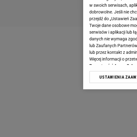
w swoich serwisach, aplik
dobrowolne. Jeśli nie ch
przejdź do „Ustawień Z
Twoje dane osobowe mogą
serwisów i aplikacji lub
danych nie wymaga zgody 
lub Zaufanych Partnerów
lub przez kontakt z admi
Więcej informacji o prz
Prywatności Agora S.A.
USTAWIENIA ZAA
Klikając „Akceptuję” wyra
Zaufanych Partnerów i A
dotyczące plików cookie,
odnośnik „Ustawienia pr
plików cookie możliwa je
My, nasi Zaufani Partne
Użycie dokładnych danych
Przechowywanie informacji