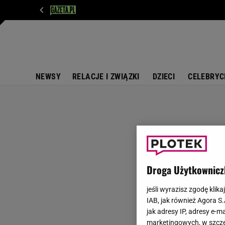
WIADOMOŚCI
NEXT
SPORT
PLOTEK
D
NEWSY
RELACJE I ZWIĄZKI
DZIECI
CELEBRYC
Droga Użytkownicz
jeśli wyrazisz zgodę klika
IAB, jak również Agora S
jak adresy IP, adresy e-m
marketingowych, w szcze