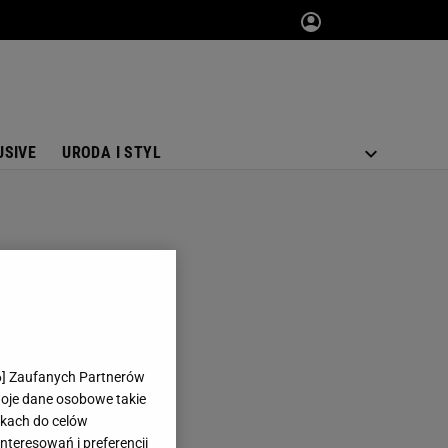
USIVE
URODA I STYL
6
] Zaufanych Partnerów
woje dane osobowe takie
likach do celów
teresowań i preferencji