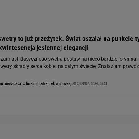
zanie usług.
Lista Zaufanych Partnerów
wetry to już przeżytek. Świat oszalał na punkcie t
kwintesencja jesiennej elegancji
 zamiast klasycznego swetra postaw na nieco bardziej oryginal
swetry skradły serca kobiet na całym świecie. Znalazłam prawd
28 SIERPNIA 2024, 08:51
zamieszczono linki i grafiki reklamowe,