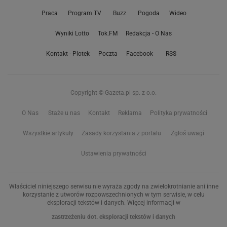
Praca
Program TV
Buzz
Pogoda
Wideo
Wyniki Lotto
Tok.FM
Redakcja - O Nas
Kontakt - Plotek
Poczta
Facebook
RSS
Copyright © Gazeta.pl sp. z o.o.
O Nas
Staże u nas
Kontakt
Reklama
Polityka prywatności
Wszystkie artykuły
Zasady korzystania z portalu
Zgłoś uwagi
Ustawienia prywatności
Właściciel niniejszego serwisu nie wyraża zgody na zwielokrotnianie ani inne
korzystanie z utworów rozpowszechnionych w tym serwisie, w celu
eksploracji tekstów i danych. Więcej informacji w
zastrzeżeniu dot. eksploracji tekstów i danych