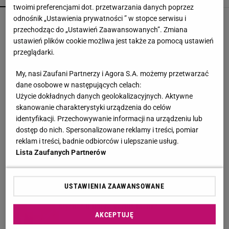
twoimi preferencjami dot. przetwarzania danych poprzez
odnośnik „Ustawienia prywatności ” w stopce serwisu i
Pitt chce zajrzeć do finansów Jolie. Walka o
Château Miraval trwa
przechodząc do „Ustawień Zaawansowanych”. Zmiana
ustawień plików cookie możliwa jest także za pomocą ustawień
przeglądarki.
Tak wyglądała śmierci Marii Zięby w "Na
Wspólnej". To jakiś żart?
My, nasi Zaufani Partnerzy i Agora S.A. możemy przetwarzać
dane osobowe w następujących celach:
Użycie dokładnych danych geolokalizacyjnych. Aktywne
Amy Schumer przeszła ogromną metamorfozę.
skanowanie charakterystyki urządzenia do celów
Tak dziś wygląda
identyfikacji. Przechowywanie informacji na urządzeniu lub
dostęp do nich. Spersonalizowane reklamy i treści, pomiar
reklam i treści, badnie odbiorców i ulepszanie usług.
Dziś szalejemy za Mandaryną i Wiśniewskim. O
Lista Zaufanych Partnerów
tych zachowaniach jednak zapomnieliśmy
USTAWIENIA ZAAWANSOWANE
Badach spotkał Jansona po wielu latach. Co
słychać u lidera Varius Manx?
AKCEPTUJĘ