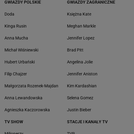
GWIAZDY POLSKIE
GWIAZDY ZAGRANICZNE
Doda
Księżna Kate
Kinga Rusin
Meghan Markle
Anna Mucha
Jennifer Lopez
Michał Wiśniewski
Brad Pitt
Hubert Urbański
Angelina Jolie
Filip Chajzer
Jennifer Aniston
Małgorzata Rozenek-Majdan
Kim Kardashian
Anna Lewandowska
Selena Gomez
Agnieszka Kaczorowska
Justin Bieber
TV SHOW
STACJE I KANAŁY TV
Milionerzy
TVP