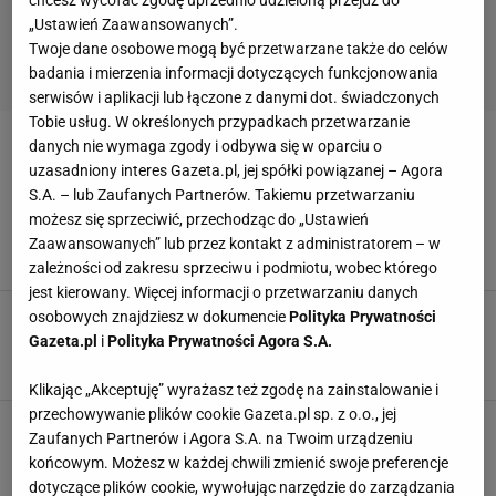
chcesz wycofać zgodę uprzednio udzieloną przejdź do
„Ustawień Zaawansowanych”.
Twoje dane osobowe mogą być przetwarzane także do celów
badania i mierzenia informacji dotyczących funkcjonowania
serwisów i aplikacji lub łączone z danymi dot. świadczonych
Tobie usług. W określonych przypadkach przetwarzanie
danych nie wymaga zgody i odbywa się w oparciu o
ROCCO RITCHIE
uzasadniony interes Gazeta.pl, jej spółki powiązanej – Agora
S.A. – lub Zaufanych Partnerów. Takiemu przetwarzaniu
Rzadki widok! Madonna na jednym zdjęciu z
możesz się sprzeciwić, przechodząc do „Ustawień
byłym mężem. Nie bez powodu
Zaawansowanych” lub przez kontakt z administratorem – w
16 GRUDNIA 2025, 15:16
Kinga Molenda,
zależności od zakresu sprzeciwu i podmiotu, wobec którego
jest kierowany. Więcej informacji o przetwarzaniu danych
Madonna zapozowała z szóstką swoich dzieci.
osobowych znajdziesz w dokumencie
Polityka Prywatności
Niezwykły portret rodzinny
Gazeta.pl
i
Polityka Prywatności Agora S.A.
20 SIERPNIA 2024, 08:44
Karolina Sobocińska,
Klikając „Akceptuję” wyrażasz też zgodę na zainstalowanie i
przechowywanie plików cookie Gazeta.pl sp. z o.o., jej
Zaufanych Partnerów i Agora S.A. na Twoim urządzeniu
końcowym. Możesz w każdej chwili zmienić swoje preferencje
POPULARNE
NAJNOWSZE
dotyczące plików cookie, wywołując narzędzie do zarządzania