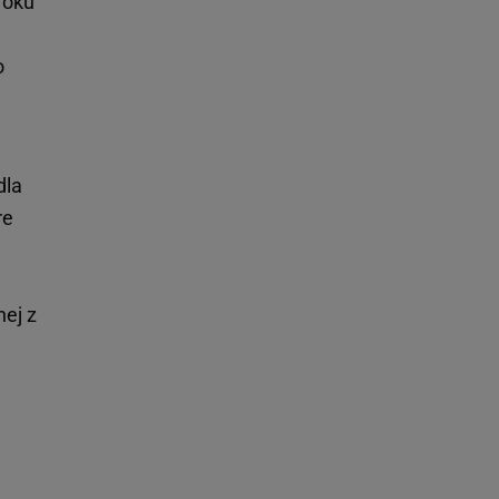
roku
o
dla
re
nej z