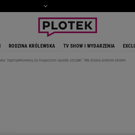
ZIECKO
MOTO
I
RODZINA KRÓLEWSKA
TV SHOW I WYDARZENIA
EXCL
yka "zaprojektowany, by bogaczom opadły szczęki". Ma ściany pokryte złotem