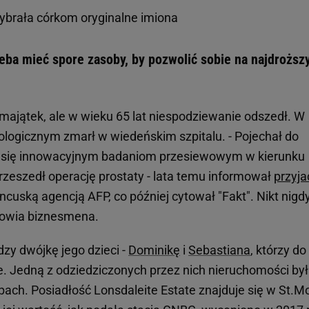
ybrała córkom oryginalne imiona
zeba mieć spore zasoby, by pozwolić sobie na najdroższ
ajątek, ale w wieku 65 lat niespodziewanie odszedł. W
ologicznym zmarł w wiedeńskim szpitalu. - Pojechał do
ć się innowacyjnym badaniom przesiewowym w kierunku
zeszedł operację prostaty - lata temu informował
przyja
cuską agencją AFP, co później cytował "Fakt". Nikt nigd
drowia biznesmena.
zy dwójkę jego dzieci -
Dominikę
i
Sebastiana
, którzy do
. Jedną z odziedziczonych przez nich nieruchomości by
ach. Posiadłość Lonsdaleite Estate znajduje się w St.Mo