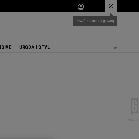
USIVE
URODA I STYL