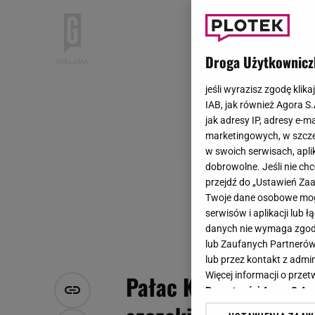
Droga Użytkownicz
jeśli wyrazisz zgodę klika
IAB, jak również Agora S
jak adresy IP, adresy e-m
marketingowych, w szcze
w swoich serwisach, aplik
dobrowolne. Jeśli nie ch
przejdź do „Ustawień Z
Twoje dane osobowe mogą
serwisów i aplikacji lub
danych nie wymaga zgody 
lub Zaufanych Partnerów
lub przez kontakt z admi
Więcej informacji o prz
Pałac Kulczyka "zap
Prywatności Agora S.A.