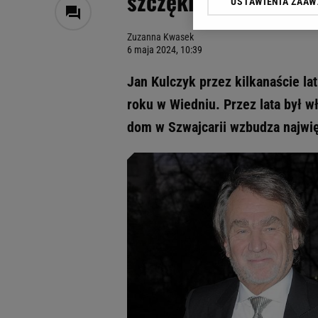
szczęki". Ma ściany 
USTAWIENIA ZAA
Klikając „Akceptuję” wyra
Zaufanych Partnerów i A
Zuzanna Kwasek
dotyczące plików cookie,
6 maja 2024, 10:39
odnośnik „Ustawienia pr
plików cookie możliwa je
Jan Kulczyk przez kilkanaście l
My, nasi Zaufani Partne
roku w Wiedniu. Przez lata był w
Użycie dokładnych danych
dom w Szwajcarii wzbudza najwię
Przechowywanie informacji
badnie odbiorców i uleps