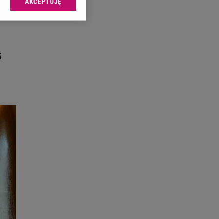
AKCEPTUJĘ
l sp. z o.o., jej
ić swoje preferencje
arzania danych poprzez
ych”. Zmiana ustawień
5
ach:
 celów identyfikacji.
omiar reklam i treści,