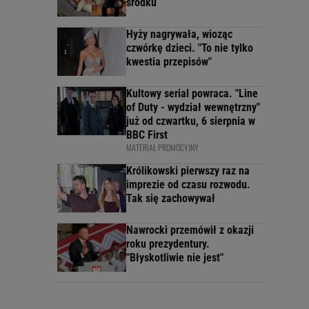
środku
Hyży nagrywała, wioząc
czwórkę dzieci. "To nie tylko
kwestia przepisów"
Kultowy serial powraca. "Line
of Duty - wydział wewnętrzny"
już od czwartku, 6 sierpnia w
BBC First
MATERIAŁ PROMOCYJNY
Królikowski pierwszy raz na
imprezie od czasu rozwodu.
Tak się zachowywał
Nawrocki przemówił z okazji
roku prezydentury.
"Błyskotliwie nie jest"