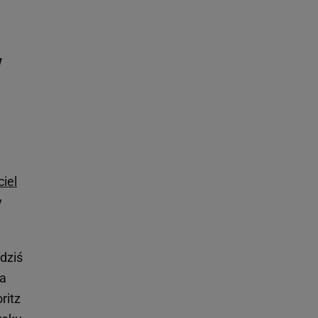
y
ciel
y
 dziś
ła
ritz