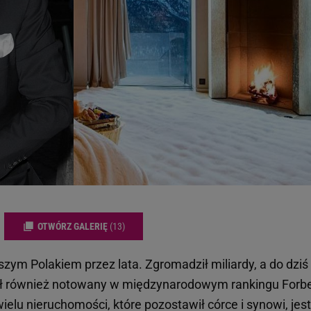
OTWÓRZ GALERIĘ
(13)
ym Polakiem przez lata. Zgromadził miliardy, a do dziś
 Był również notowany w międzynarodowym rankingu Forb
elu nieruchomości, które pozostawił córce i synowi, jest