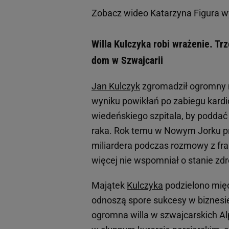
Zobacz wideo
Katarzyna Figura w
Willa Kulczyka robi wrażenie. Tr
dom w Szwajcarii
Jan Kulczyk
zgromadził ogromny m
wyniku powikłań po zabiegu kardi
wiedeńskiego szpitala, by podda
raka. Rok temu w Nowym Jorku pr
miliardera podczas rozmowy z fran
więcej nie wspomniał o stanie z
Majątek
Kulczyka
podzielono międ
odnoszą spore sukcesy w biznesie
ogromna willa w szwajcarskich Alp