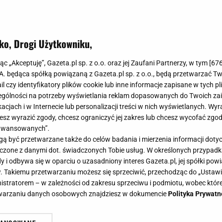
ko, Drogi Użytkowniku,
jąc „Akceptuję”, Gazeta.pl sp. z o.o. oraz jej Zaufani Partnerzy, w tym [
67
.A. będąca spółką powiązaną z Gazeta.pl sp. z o.o., będą przetwarzać T
ail czy identyfikatory plików cookie lub inne informacje zapisane w tych p
gólności na potrzeby wyświetlania reklam dopasowanych do Twoich zain
acjach i w Internecie lub personalizacji treści w nich wyświetlanych. Wyr
cesz wyrazić zgody, chcesz ograniczyć jej zakres lub chcesz wycofać zgo
aawansowanych”.
 być przetwarzane także do celów badania i mierzenia informacji dot
 łączone z danymi dot. świadczonych Tobie usług. W określonych przypad
i odbywa się w oparciu o uzasadniony interes Gazeta.pl, jej spółki powi
. Takiemu przetwarzaniu możesz się sprzeciwić, przechodząc do „Ust
nistratorem – w zależności od zakresu sprzeciwu i podmiotu, wobec które
etwarzaniu danych osobowych znajdziesz w dokumencie
Polityka Prywatn
rojektowany, by bogaczom opadły