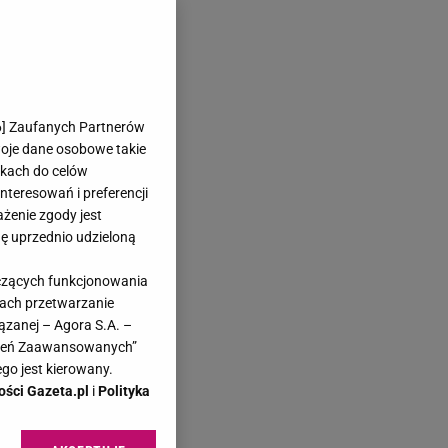
6
] Zaufanych Partnerów
woje dane osobowe takie
likach do celów
teresowań i preferencji
ażenie zgody jest
dę uprzednio udzieloną
yczących funkcjonowania
kach przetwarzanie
ązanej – Agora S.A. –
awień Zaawansowanych”
go jest kierowany.
ości Gazeta.pl
i
Polityka