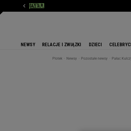
WIADOMOŚCI
NEXT
SPORT
PLOTEK
D
NEWSY
RELACJE I ZWIĄZKI
DZIECI
CELEBRYC
Plotek
Newsy
Pozostałe newsy
Pałac Kulcz