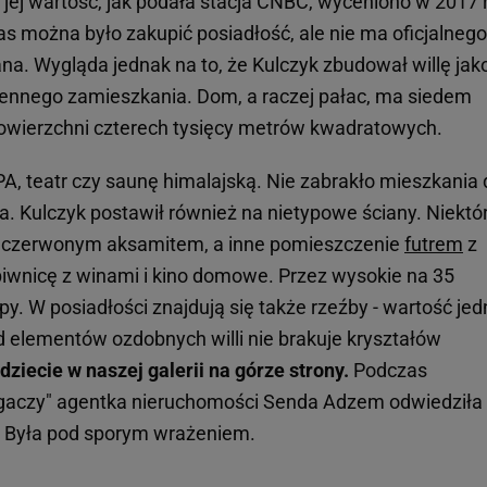
 jej wartość, jak podała stacja CNBC, wyceniono w 2017 
 można było zakupić posiadłość, ale nie ma oficjalnego
na. Wygląda jednak na to, że Kulczyk zbudował willę jak
ziennego zamieszkania. Dom, a raczej pałac, ma siedem
o powierzchni czterech tysięcy metrów kwadratowych.
, teatr czy saunę himalajską. Nie zabrakło mieszkania 
a. Kulczyk postawił również na nietypowe ściany. Niektó
to czerwonym aksamitem, a inne pomieszczenie
futrem
z
piwnicę z winami i kino domowe. Przez wysokie na 35
. W posiadłości znajdują się także rzeźby - wartość jed
d elementów ozdobnych willi nie brakuje kryształów
ziecie w naszej galerii na górze strony.
Podczas
ogaczy" agentka nieruchomości Senda Adzem odwiedziła
. Była pod sporym wrażeniem.