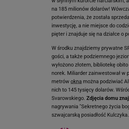
w słynnym kurorcie narciarskim, a
na 185 milionów dolarów! Wówczas
potwierdzenia, że została sprzeda
inwestycję, a nie miejsce do cod
pięter i znajduje się na działce 
W środku znajdziemy prywatne SPA
gości, a także podziemnego jezior
wyłożono złotem, bibliotekę obi
norek. Miliarder zainwestował w 
metrów
okna
można podziwiać Alpy
nich to 145 tysięcy dolarów. Wśró
Svarowskiego.
Zdjęcia domu znajd
nagrywania "Sekretnego życia b
szwajcarską posiadłość Kulczyka