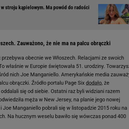
e w stroju kąpielowym. Ma powód do radości
szech. Zauważono, że nie ma na palcu obrączki
ć przebywa obecnie we Włoszech. Relacjami ze swoich
. To właśnie w Europie świętowała 51. urodziny. Towarzys
o wśród nich Joe Manganiello. Amerykańskie media zauważ
palcu obrączki. Źródło portalu Page Six
dodało
, że
dalali się od siebie. Ostatni raz byli widziani razem
dwiedziła męża w New Jersey, na planie jego nowej
i Joe Manganiello pobrali się w listopadzie 2015 roku na
ch. Na hucznym weselu bawiło się wówczas ponad 400