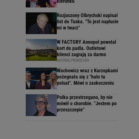
kierunku
Rozjuszony Olbrychski napisał
list do Tuska. "To jest naplucie
mi w twarz"
W FACTORY Annopol powstał
kort do padla. Outletowi
klienci zagrają za darmo
MATERIAŁ PROMOCYJNY
Wachowicz wraz z Kurzopkami
pożegnała się z "halo tu
polsat". Mówi o zaskoczeniu
Polka przestrzegano, by nie
mówił o chorobie. "Jestem po
przeszczepie"