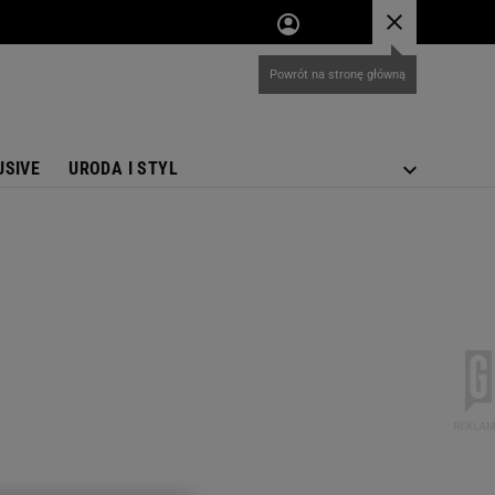
USIVE
URODA I STYL