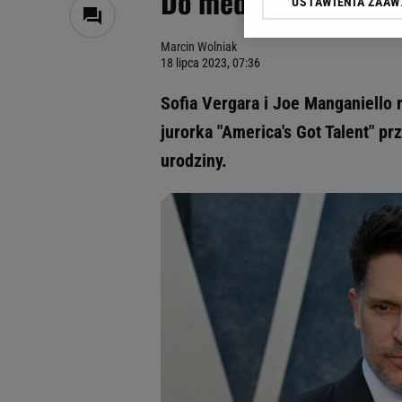
Do mediów trafiło o
USTAWIENIA ZAA
Klikając „Akceptuję” wyra
Zaufanych Partnerów i A
Marcin Wolniak
dotyczące plików cookie,
18 lipca 2023, 07:36
odnośnik „Ustawienia pr
plików cookie możliwa je
Sofia Vergara i Joe Manganiello 
My, nasi Zaufani Partne
jurorka "America's Got Talent" p
Użycie dokładnych danych
urodziny.
Przechowywanie informacji
badnie odbiorców i uleps