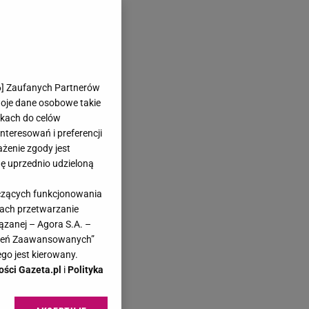
6
] Zaufanych Partnerów
woje dane osobowe takie
likach do celów
teresowań i preferencji
ażenie zgody jest
dę uprzednio udzieloną
yczących funkcjonowania
kach przetwarzanie
ązanej – Agora S.A. –
awień Zaawansowanych”
go jest kierowany.
ości Gazeta.pl
i
Polityka
a.