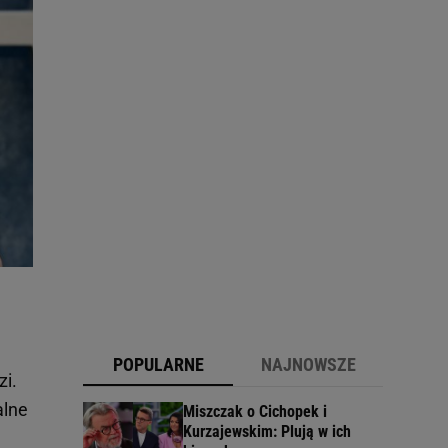
POPULARNE
NAJNOWSZE
zi.
alne
Miszczak o Cichopek i
Kurzajewskim: Plują w ich