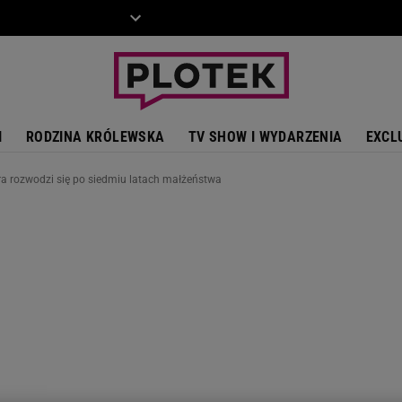
ZIECKO
MOTO
I
RODZINA KRÓLEWSKA
TV SHOW I WYDARZENIA
EXCL
ra rozwodzi się po siedmiu latach małżeństwa