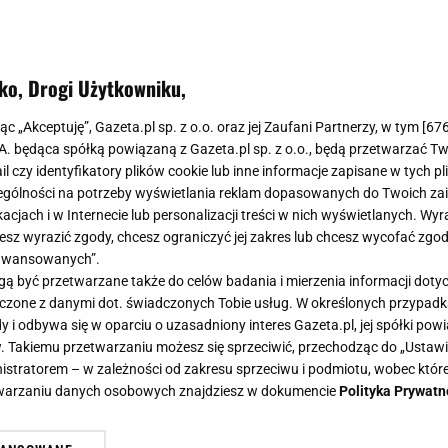
ko, Drogi Użytkowniku,
jąc „Akceptuję”, Gazeta.pl sp. z o.o. oraz jej Zaufani Partnerzy, w tym [
67
.A. będąca spółką powiązaną z Gazeta.pl sp. z o.o., będą przetwarzać T
ail czy identyfikatory plików cookie lub inne informacje zapisane w tych p
gólności na potrzeby wyświetlania reklam dopasowanych do Twoich zain
acjach i w Internecie lub personalizacji treści w nich wyświetlanych. Wyr
cesz wyrazić zgody, chcesz ograniczyć jej zakres lub chcesz wycofać zgo
aawansowanych”.
 być przetwarzane także do celów badania i mierzenia informacji dot
 łączone z danymi dot. świadczonych Tobie usług. W określonych przypad
i odbywa się w oparciu o uzasadniony interes Gazeta.pl, jej spółki powi
. Takiemu przetwarzaniu możesz się sprzeciwić, przechodząc do „Ust
nistratorem – w zależności od zakresu sprzeciwu i podmiotu, wobec które
etwarzaniu danych osobowych znajdziesz w dokumencie
Polityka Prywatn
zi się po siedmiu latach małżeństw