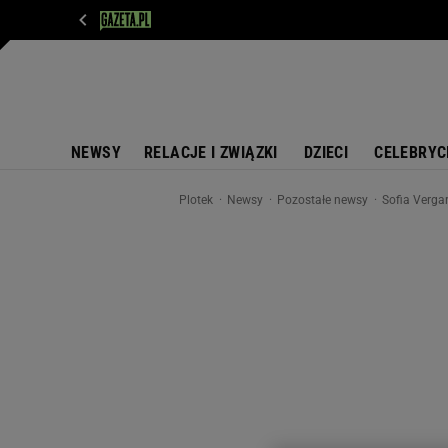
WIADOMOŚCI
NEXT
SPORT
PLOTEK
D
NEWSY
RELACJE I ZWIĄZKI
DZIECI
CELEBRYC
Plotek
Newsy
Pozostałe newsy
Sofia Verga