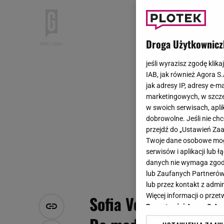
Droga Użytkownicz
jeśli wyrazisz zgodę klika
IAB, jak również Agora S
jak adresy IP, adresy e-m
marketingowych, w szcze
w swoich serwisach, aplik
dobrowolne. Jeśli nie ch
przejdź do „Ustawień Z
Twoje dane osobowe mogą
serwisów i aplikacji lub
danych nie wymaga zgody 
lub Zaufanych Partnerów
lub przez kontakt z admi
Więcej informacji o prz
Sofia Vergara rozwod
Prywatności Agora S.A.