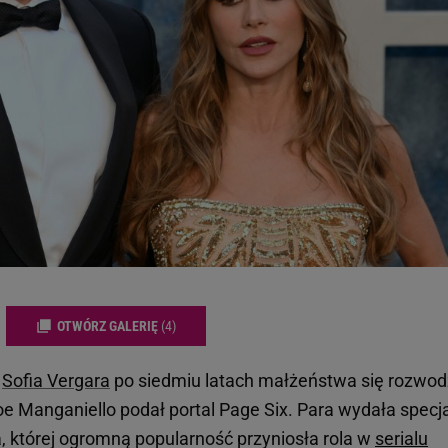
OTWÓRZ GALERIĘ
(4)
e
Sofia Vergara
po siedmiu latach małżeństwa się rozwod
Joe Manganiello podał portal Page Six. Para wydała specj
 której ogromną popularność przyniosła rola w
serialu