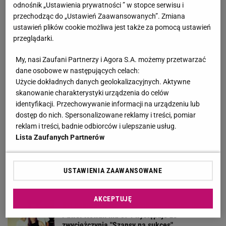
odnośnik „Ustawienia prywatności ” w stopce serwisu i
przechodząc do „Ustawień Zaawansowanych”. Zmiana
Żona porzuciła go dla młodszego. Jacek Łągwa
ustawień plików cookie możliwa jest także za pomocą ustawień
błagał, żeby wróciła
przeglądarki.
My, nasi Zaufani Partnerzy i Agora S.A. możemy przetwarzać
Kultowy serial powraca. "Line of Duty - wydział
dane osobowe w następujących celach:
wewnętrzny" już od czwartku, 6 sierpnia w BBC
Użycie dokładnych danych geolokalizacyjnych. Aktywne
First
skanowanie charakterystyki urządzenia do celów
MATERIAŁ PROMOCYJNY
identyfikacji. Przechowywanie informacji na urządzeniu lub
Rozjuszony Olbrychski napisał list do Tuska. "To
dostęp do nich. Spersonalizowane reklamy i treści, pomiar
jest naplucie mi w twarz"
reklam i treści, badnie odbiorców i ulepszanie usług.
Lista Zaufanych Partnerów
Koledzy z branży nie mieli litości dla Kłeczka.
"Odpiął wrotki"
USTAWIENIA ZAAWANSOWANE
AKCEPTUJĘ
Był najmłodszym uczestnikiem "Idola". Dziś
Paweł Nowak ma 37 i występuje ze
zwyciężczynią "Szansy na sukces"