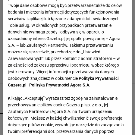
Twoje dane osobowe mogą być przetwarzane także do celów
badania i mierzenia informacji dotyczących funkcjonowania
serwisów i aplikacji lub łączone z danymi dot. świadczonych
Tobie usług. W określonych przypadkach przetwarzanie
danych nie wymaga zgody i odbywa się w oparciu o
uzasadniony interes Gazeta.pl, jej spółki powiązanej – Agora
PAWEŁ NOWAK
S.A. – lub Zaufanych Partnerów. Takiemu przetwarzaniu
możesz się sprzeciwić, przechodząc do „Ustawień
Był najmłodszym uczestnikiem "Idola". Dziś
Zaawansowanych” lub przez kontakt z administratorem – w
Paweł Nowak ma 37 i występuje ze
zależności od zakresu sprzeciwu i podmiotu, wobec którego
zwyciężczynią "Szansy na sukces"
jest kierowany. Więcej informacji o przetwarzaniu danych
29 LIPCA 2023, 19:52
Kinga Molenda,
osobowych znajdziesz w dokumencie
Polityka Prywatności
Gazeta.pl
i
Polityka Prywatności Agora S.A.
Klikając „Akceptuję” wyrażasz też zgodę na zainstalowanie i
przechowywanie plików cookie Gazeta.pl sp. z o.o., jej
POPULARNE
NAJNOWSZE
Zaufanych Partnerów i Agora S.A. na Twoim urządzeniu
końcowym. Możesz w każdej chwili zmienić swoje preferencje
Polka przestrzegano, by nie mówił o chorobie.
dotyczące plików cookie, wywołując narzędzie do zarządzania
"Jestem po przeszczepie"
twoimi preferencjami dot. przetwarzania danych poprzez