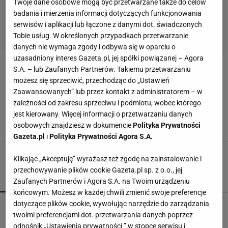
Twoje dane osobowe mogą być przetwarzane także do celów
badania i mierzenia informacji dotyczących funkcjonowania
serwisów i aplikacji lub łączone z danymi dot. świadczonych
Tobie usług. W określonych przypadkach przetwarzanie
danych nie wymaga zgody i odbywa się w oparciu o
uzasadniony interes Gazeta.pl, jej spółki powiązanej – Agora
MONTE CARLO
S.A. – lub Zaufanych Partnerów. Takiemu przetwarzaniu
możesz się sprzeciwić, przechodząc do „Ustawień
Zaawansowanych” lub przez kontakt z administratorem – w
Szapołowska zdradza sekrety luksusowych,
zależności od zakresu sprzeciwu i podmiotu, wobec którego
zagranicznych wojaży z ukochanym. "Zawsze są
ostrygi"
jest kierowany. Więcej informacji o przetwarzaniu danych
osobowych znajdziesz w dokumencie
Polityka Prywatności
11 LUTEGO 2024, 05:00
Bartosz Pańczyk,
Gazeta.pl
i
Polityka Prywatności Agora S.A.
Klikając „Akceptuję” wyrażasz też zgodę na zainstalowanie i
przechowywanie plików cookie Gazeta.pl sp. z o.o., jej
POPULARNE
NAJNOWSZE
Zaufanych Partnerów i Agora S.A. na Twoim urządzeniu
końcowym. Możesz w każdej chwili zmienić swoje preferencje
dotyczące plików cookie, wywołując narzędzie do zarządzania
Gawryluk reaguje na krytykę po debacie u
Nawrockiego. Co na to Polsat?
twoimi preferencjami dot. przetwarzania danych poprzez
odnośnik „Ustawienia prywatności ” w stopce serwisu i