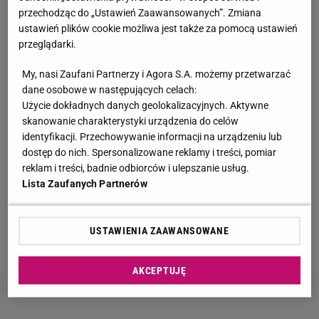
przechodząc do „Ustawień Zaawansowanych”. Zmiana
Tak wygląda dom Kwaśniewskich na Mazurach.
ustawień plików cookie możliwa jest także za pomocą ustawień
Posiadłość robi wrażenie
przeglądarki.
My, nasi Zaufani Partnerzy i Agora S.A. możemy przetwarzać
Kultowy serial powraca. "Line of Duty - wydział
dane osobowe w następujących celach:
wewnętrzny" już od czwartku, 6 sierpnia w BBC
Użycie dokładnych danych geolokalizacyjnych. Aktywne
First
skanowanie charakterystyki urządzenia do celów
MATERIAŁ PROMOCYJNY
identyfikacji. Przechowywanie informacji na urządzeniu lub
dostęp do nich. Spersonalizowane reklamy i treści, pomiar
Englert smutno o udziale w "TzG". "Myślę, że
reklam i treści, badnie odbiorców i ulepszanie usług.
ludzie mnie nie lubią"
Lista Zaufanych Partnerów
Wiadomo, ile emerytury dostaje Kwaśniewska.
Kwota zaskakuje
USTAWIENIA ZAAWANSOWANE
AKCEPTUJĘ