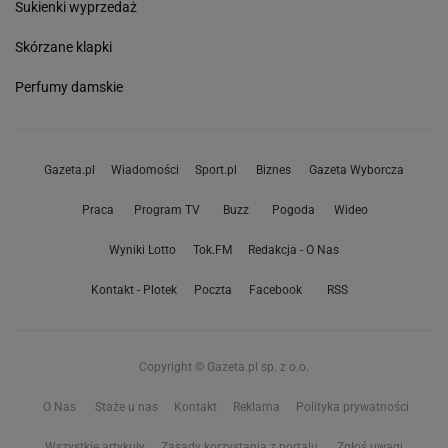
Sukienki wyprzedaż
Skórzane klapki
Perfumy damskie
Gazeta.pl
Wiadomości
Sport.pl
Biznes
Gazeta Wyborcza
Praca
Program TV
Buzz
Pogoda
Wideo
Wyniki Lotto
Tok.FM
Redakcja - O Nas
Kontakt - Plotek
Poczta
Facebook
RSS
Copyright © Gazeta.pl sp. z o.o.
O Nas
Staże u nas
Kontakt
Reklama
Polityka prywatności
Wszystkie artykuły
Zasady korzystania z portalu
Zgłoś uwagi