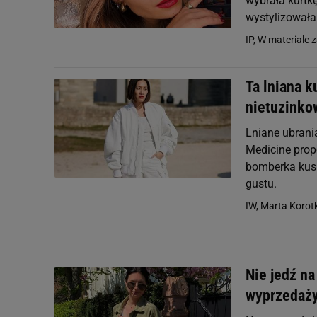
wybrała kurtkę
wystylizowała
IP, W materiale 
Ta lniana k
nietuzinkow
Lniane ubrani
Medicine prop
bomberka kusi
gustu.
IW, Marta Korotk
Nie jedź n
wyprzedaży.