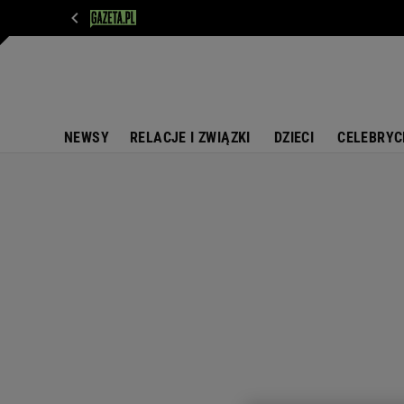
WIADOMOŚCI
NEXT
SPORT
PLOTEK
D
NEWSY
RELACJE I ZWIĄZKI
DZIECI
CELEBRYC