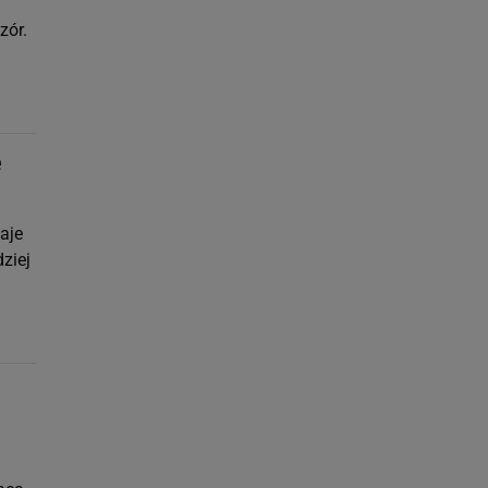
zór.
e
aje
ziej