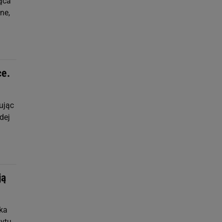
jąca
ne,
ce.
ując
dej
ją
ka
ytu.