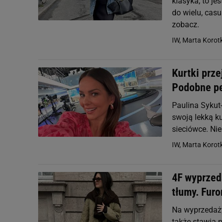
klasyka, to je
do wielu, cas
zobacz.
IW, Marta Korotk
Kurtki prze
Podobne pe
Paulina Sykut
swoją lekką k
sieciówce. Ni
IW, Marta Korotk
4F wyprzeda
tłumy. Furo
Na wyprzedaży
także stawia 