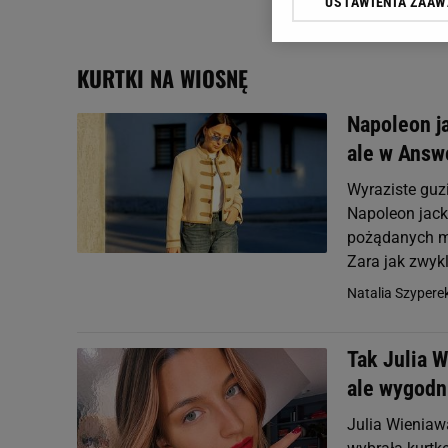
USTAWIENIA ZAA
Klikając „Akceptuję” wyra
Zaufanych Partnerów i A
dotyczące plików cookie,
KURTKI NA WIOSNĘ
odnośnik „Ustawienia pr
plików cookie możliwa je
Napoleon ja
My, nasi Zaufani Partne
ale w Answe
Użycie dokładnych danych
Przechowywanie informacji
Wyraziste guz
badnie odbiorców i uleps
Napoleon jacke
pożądanych m
Zara jak zwykle
Natalia Szypere
Tak Julia 
ale wygodni
Julia Wieniaw