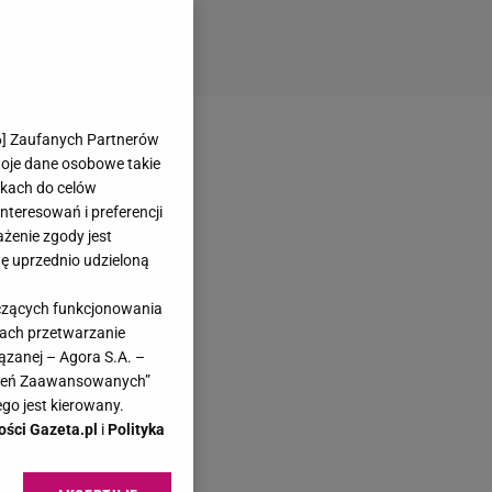
6
] Zaufanych Partnerów
woje dane osobowe takie
likach do celów
teresowań i preferencji
ażenie zgody jest
dę uprzednio udzieloną
yczących funkcjonowania
kach przetwarzanie
ązanej – Agora S.A. –
awień Zaawansowanych”
go jest kierowany.
ości Gazeta.pl
i
Polityka