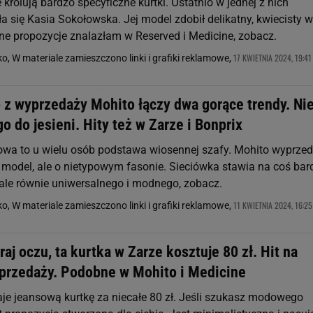
królują bardzo specyficzne kurtki. Ostatnio w jednej z nich
 się Kasia Sokołowska. Jej model zdobił delikatny, kwiecisty w
e propozycje znalazłam w Reserved i Medicine, zobacz.
17 KWIETNIA 2024, 19:41
o, W materiale zamieszczono linki i grafiki reklamowe,
 z wyprzedaży Mohito łączy dwa gorące trendy. Ni
o do jesieni. Hity też w Zarze i Bonprix
owa to u wielu osób podstawa wiosennej szafy. Mohito wyprzed
 model, ale o nietypowym fasonie. Sieciówka stawia na coś bard
 ale równie uniwersalnego i modnego, zobacz.
11 KWIETNIA 2024, 16:25
o, W materiale zamieszczono linki i grafiki reklamowe,
raj oczu, ta kurtka w Zarze kosztuje 80 zł. Hit na
yprzedaży. Podobne w Mohito i Medicine
je jeansową kurtkę za niecałe 80 zł. Jeśli szukasz modowego