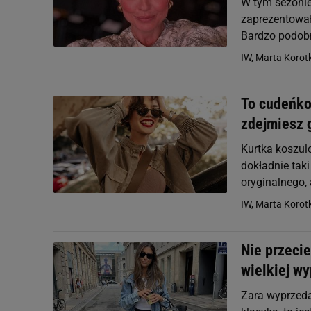
W tym sezonie 
zaprezentowała
Bardzo podobn
IW, Marta Korotk
To cudeńko
zdejmiesz g
Kurtka koszul
dokładnie taki
oryginalnego,
IW, Marta Korotk
Nie przecie
wielkiej w
Zara wyprzeda