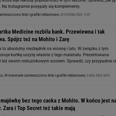
, która bije rekordy popularności w tym sezonie. Sprawdź, jak ją
. Na Instagramie posypały się komplementy.
28 STYCZNIA 2025, 11:29
zamieszczono linki i grafiki reklamowe,
urtka Medicine rozbiła bank. Przewiewna i tak
a. Spójrz też na Mohito i Zarę
a to absolutny niezbędnik na wiosnę i lato. W związku z tym
onuje kurtkę uszytą właśnie z tego materiału. Prezentowana
 też swoim nietuzinkowym wzorem. Sprawdź, czy przypadnie c
5 MAJA 2024, 09:15
o, W materiale zamieszczono linki i grafiki reklamowe,
a majówkę bez tego cacka z Mohito. W końcu jest n
 Zara i Top Secret też takie mają