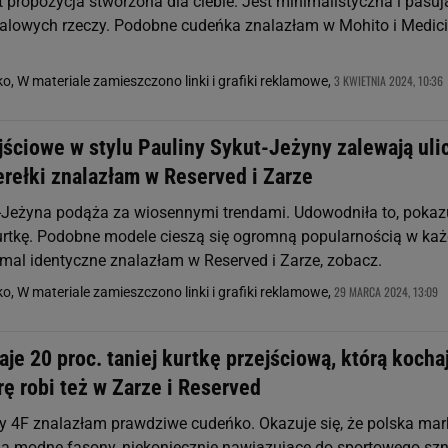
st propozycja stworzona dla ciebie. Jest minimalistyczna i pasu
ualowych rzeczy. Podobne cudeńka znalazłam w Mohito i Medici
3 KWIETNIA 2024, 10:36
o, W materiale zamieszczono linki i grafiki reklamowe,
jściowe w stylu Pauliny Sykut-Jeżyny zalewają uli
rełki znalazłam w Reserved i Zarze
-Jeżyna podąża za wiosennymi trendami. Udowodniła to, pokaz
urtkę. Podobne modele cieszą się ogromną popularnością w każ
emal identyczne znalazłam w Reserved i Zarze, zobacz.
29 MARCA 2024, 13:09
o, W materiale zamieszczono linki i grafiki reklamowe,
je 20 proc. taniej kurtkę przejściową, którą kocha
rę robi też w Zarze i Reserved
 4F znalazłam prawdziwe cudeńko. Okazuje się, że polska mar
na modne fasony, niekoniecznie nawiązujące do sportowego szn