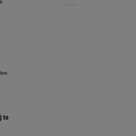
ka
8
obre
j to