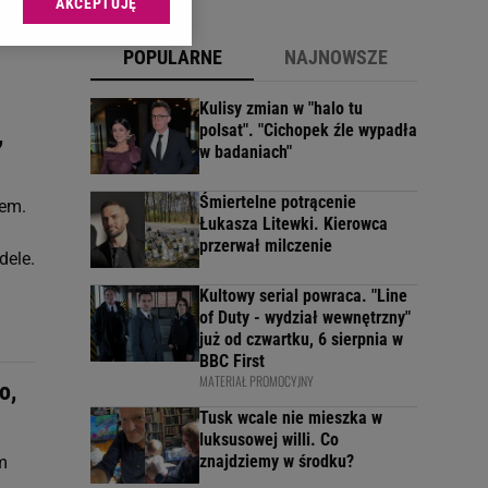
AKCEPTUJĘ
l sp. z o.o., jej
ić swoje preferencje
POPULARNE
NAJNOWSZE
arzania danych poprzez
ych”. Zmiana ustawień
Kulisy zmian w "halo tu
polsat". "Cichopek źle wypadła
,
w badaniach"
ach:
 celów identyfikacji.
omiar reklam i treści,
Śmiertelne potrącenie
rem.
Łukasza Litewki. Kierowca
przerwał milczenie
dele.
Kultowy serial powraca. "Line
of Duty - wydział wewnętrzny"
już od czwartku, 6 sierpnia w
BBC First
MATERIAŁ PROMOCYJNY
o,
Tusk wcale nie mieszka w
luksusowej willi. Co
znajdziemy w środku?
m