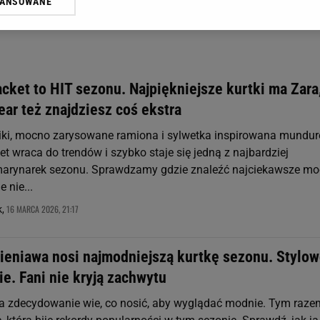
WANSOWANE
żasz też zgodę na zainstalowanie i przechowywanie plików cookie Gazeta.p
gora S.A. na Twoim urządzeniu końcowym. Możesz w każdej chwili zmien
 wywołując narzędzie do zarządzania twoimi preferencjami dot. przetw
ywatności ” w stopce serwisu i przechodząc do „Ustawień Zaawansowan
st także za pomocą ustawień przeglądarki.
cket to HIT sezonu. Najpiękniejsze kurtki ma Zara
rzy i Agora S.A. możemy przetwarzać dane osobowe w następujących cel
ar też znajdziesz coś ekstra
 geolokalizacyjnych. Aktywne skanowanie charakterystyki urządzenia do
 na urządzeniu lub dostęp do nich. Spersonalizowane reklamy i treści, p
iki, mocno zarysowane ramiona i sylwetka inspirowana mundu
zanie usług.
Lista Zaufanych Partnerów
t wraca do trendów i szybko staje się jedną z najbardziej
arynarek sezonu. Sprawdzamy gdzie znaleźć najciekawsze mo
 nie...
16 MARCA 2026, 21:17
k,
Wieniawa nosi najmodniejszą kurtkę sezonu. Stylow
e. Fani nie kryją zachwytu
a zdecydowanie wie, co nosić, aby wyglądać modnie. Tym raze