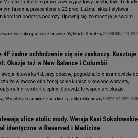
 Mohito znalazłam prawdziwy wyjazdowy niezbędnik. To kurt
nym fasonie, przeceniona o 22 proc. Luźna, lekka i stylowa,
n komfort podczas podróży. Upewnij się, że masz ją w swoim
26 KWIETNIA 2024, 12:0
eszczono linki i grafiki reklamowe, IW, Marta Korotko,
e 4F żadne ochłodzenie cię nie zaskoczy. Kosztuje
zł. Okazje też w New Balance i Columbii
 swoje hitowe kurtki, przy obecnej pogodzie, to niesamowicie d
zcza że w mocno obniżonej cenie kupisz pikowane warianty,
optymalny komfort cieplny. Sprawdź te wspaniałe okazje.
18 KWIETNIA 2024, 10:46
o, W materiale zamieszczono linki i grafiki reklamowe,
alewają ulice stolic mody. Wersja Kasi Sokołowskie
mal identyczne w Reserved i Medicine