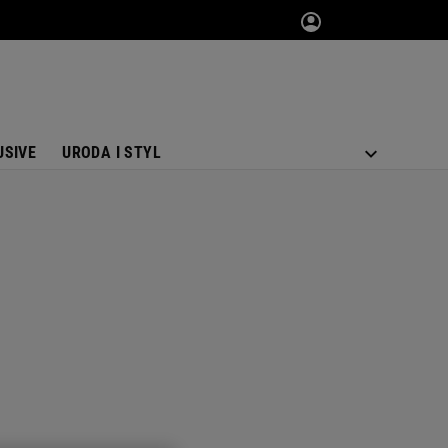
USIVE
URODA I STYL