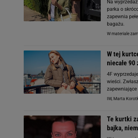
Na wyprzedaży
parka o skróco
zapewnia pełe
bagażu.
W materiale zami
W tej kurtc
niecałe 90 
4F wyprzedaje
wieści. Zwłas
zapewniające 
IW, Marta Korotk
Te kurtki z
bajka, nie