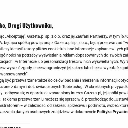
ko, Drogi Użytkowniku,
jąc „Akceptuję”, Gazeta.pl sp. z o.o. oraz jej Zaufani Partnerzy, w tym [
67
.A. będąca spółką powiązaną z Gazeta.pl sp. z o.o., będą przetwarzać T
ail czy identyfikatory plików cookie lub inne informacje zapisane w tych p
gólności na potrzeby wyświetlania reklam dopasowanych do Twoich zain
acjach i w Internecie lub personalizacji treści w nich wyświetlanych. Wyr
cesz wyrazić zgody, chcesz ograniczyć jej zakres lub chcesz wycofać zgo
aawansowanych”.
 być przetwarzane także do celów badania i mierzenia informacji dot
 łączone z danymi dot. świadczonych Tobie usług. W określonych przypad
i odbywa się w oparciu o uzasadniony interes Gazeta.pl, jej spółki powi
. Takiemu przetwarzaniu możesz się sprzeciwić, przechodząc do „Ust
nistratorem – w zależności od zakresu sprzeciwu i podmiotu, wobec które
etwarzaniu danych osobowych znajdziesz w dokumencie
Polityka Prywatn