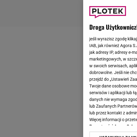
Droga Użytkownicz
jeśli wyrazisz zgodę klika
IAB, jak również Agora S
jak adresy IP, adresy e-m
marketingowych, w szcze
w swoich serwisach, aplik
dobrowolne. Jeśli nie ch
przejdź do „Ustawień Z
Twoje dane osobowe mogą
serwisów i aplikacji lub
danych nie wymaga zgody 
lub Zaufanych Partnerów
lub przez kontakt z admi
Więcej informacji o prz
Prywatności Agora S.A.