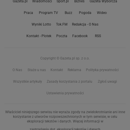
Gazeta.pl
Wiadomości
Sport.pl
Biznes
Gazeta Wyborcza
Praca
Program TV
Buzz
Pogoda
Wideo
Wyniki Lotto
Tok.FM
Redakcja - O Nas
Kontakt - Plotek
Poczta
Facebook
RSS
Copyright © Gazeta.pl sp. z o.o.
O Nas
Staże u nas
Kontakt
Reklama
Polityka prywatności
Wszystkie artykuły
Zasady korzystania z portalu
Zgłoś uwagi
Ustawienia prywatności
Właściciel niniejszego serwisu nie wyraża zgody na zwielokrotnianie ani inne
korzystanie z utworów rozpowszechnionych w tym serwisie, w celu
eksploracji tekstów i danych. Więcej informacji w
zastrzeżeniu dot. eksploracji tekstów i danych