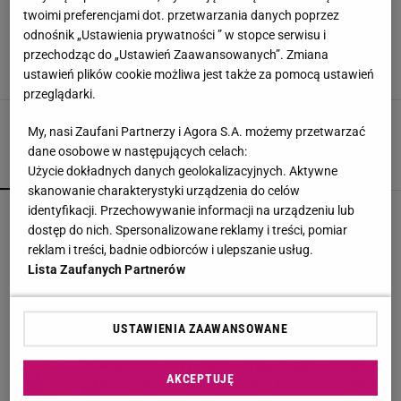
Polowałam na nią od dawna. Ta koszula teraz
twoimi preferencjami dot. przetwarzania danych poprzez
kosztuje jedyne 79,99 zł, a ma w składzie tylko
len i wiskozę
odnośnik „Ustawienia prywatności ” w stopce serwisu i
przechodząc do „Ustawień Zaawansowanych”. Zmiana
IP, W materiale zamieszczono linki i grafiki
ustawień plików cookie możliwa jest także za pomocą ustawień
3 LIPCA 2024, 10:38
reklamowe,
przeglądarki.
My, nasi Zaufani Partnerzy i Agora S.A. możemy przetwarzać
dane osobowe w następujących celach:
POPULARNE
NAJNOWSZE
Użycie dokładnych danych geolokalizacyjnych. Aktywne
skanowanie charakterystyki urządzenia do celów
identyfikacji. Przechowywanie informacji na urządzeniu lub
Tusk wcale nie mieszka w luksusowej willi. Tak
jest w środku
dostęp do nich. Spersonalizowane reklamy i treści, pomiar
reklam i treści, badnie odbiorców i ulepszanie usług.
Lista Zaufanych Partnerów
Śmiertelne potrącenie Łukasza Litewki.
Kierowca przerwał milczenie
USTAWIENIA ZAAWANSOWANE
Kultowy serial powraca. "Line of Duty - wydział
AKCEPTUJĘ
wewnętrzny" już od czwartku, 6 sierpnia w BBC