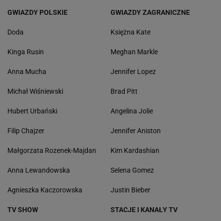
GWIAZDY POLSKIE
GWIAZDY ZAGRANICZNE
Doda
Księżna Kate
Kinga Rusin
Meghan Markle
Anna Mucha
Jennifer Lopez
Michał Wiśniewski
Brad Pitt
Hubert Urbański
Angelina Jolie
Filip Chajzer
Jennifer Aniston
Małgorzata Rozenek-Majdan
Kim Kardashian
Anna Lewandowska
Selena Gomez
Agnieszka Kaczorowska
Justin Bieber
TV SHOW
STACJE I KANAŁY TV