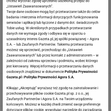
chcesz wycofać zgodę uprzednio udzieloną przejdź do
„Ustawień Zaawansowanych”.
Twoje dane osobowe mogą być przetwarzane także do celów
badania i mierzenia informacji dotyczących funkcjonowania
serwisów i aplikacji lub łączone z danymi dot. świadczonych
Tobie usług. W określonych przypadkach przetwarzanie
danych nie wymaga zgody i odbywa się w oparciu o
KOSZULA Z LNEM
uzasadniony interes Gazeta.pl, jej spółki powiązanej – Agora
S.A. – lub Zaufanych Partnerów. Takiemu przetwarzaniu
Aż 40 proc. taniej! O tyle przeceniono koszulę z
możesz się sprzeciwić, przechodząc do „Ustawień
lnem od Reserved. Jest doskonała na każdą
okazję
Zaawansowanych” lub przez kontakt z administratorem – w
zależności od zakresu sprzeciwu i podmiotu, wobec którego
MP, W materiale zamieszczono linki i grafiki
jest kierowany. Więcej informacji o przetwarzaniu danych
24 SIERPNIA 2024, 14:30
reklamowe,
osobowych znajdziesz w dokumencie
Polityka Prywatności
Gazeta.pl
i
Polityka Prywatności Agora S.A.
Znajoma poleciła mi tę koszulę i jestem nią
oczarowana. Jej kolor to po prostu cudo. A
cena? Jedyne 39,99 zł
Klikając „Akceptuję” wyrażasz też zgodę na zainstalowanie i
przechowywanie plików cookie Gazeta.pl sp. z o.o., jej
IP, W materiale zamieszczono linki i grafiki
Zaufanych Partnerów i Agora S.A. na Twoim urządzeniu
25 LIPCA 2024, 10:17
reklamowe,
końcowym. Możesz w każdej chwili zmienić swoje preferencje
dotyczące plików cookie, wywołując narzędzie do zarządzania