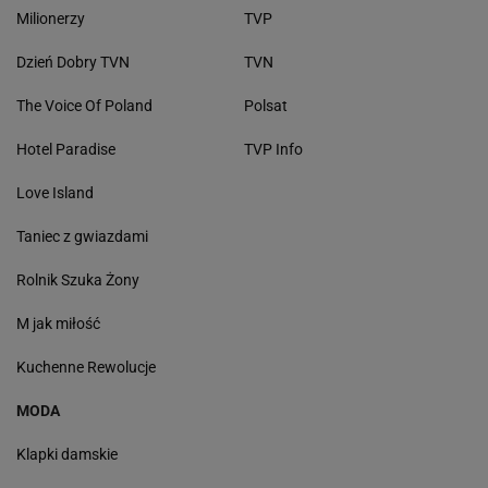
Milionerzy
TVP
Dzień Dobry TVN
TVN
The Voice Of Poland
Polsat
Hotel Paradise
TVP Info
Love Island
Taniec z gwiazdami
Rolnik Szuka Żony
M jak miłość
Kuchenne Rewolucje
MODA
Klapki damskie