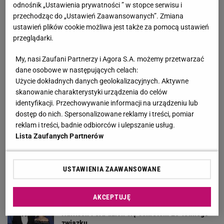
odnośnik „Ustawienia prywatności ” w stopce serwisu i
przechodząc do „Ustawień Zaawansowanych”. Zmiana
Koledzy z branży nie mieli litości dla Kłeczka.
ustawień plików cookie możliwa jest także za pomocą ustawień
"Odpiął wrotki"
przeglądarki.
My, nasi Zaufani Partnerzy i Agora S.A. możemy przetwarzać
Wróciła do prowadzenia samochodu po 12-
dane osobowe w następujących celach:
letniej przerwie. Mówi, co pomogło jej
Użycie dokładnych danych geolokalizacyjnych. Aktywne
przełamać strach
skanowanie charakterystyki urządzenia do celów
MATERIAŁ PROMOCYJNY
identyfikacji. Przechowywanie informacji na urządzeniu lub
Żona zostawiła go dla 21-latka. Wrócił z trasy i
dostęp do nich. Spersonalizowane reklamy i treści, pomiar
zastał pusty dom
reklam i treści, badnie odbiorców i ulepszanie usług.
Lista Zaufanych Partnerów
Sugerowali Polkowi, by nie mówił o chorobie.
Teraz ujawnia prawdę
USTAWIENIA ZAAWANSOWANE
AKCEPTUJĘ
Miłość swojego życia poznał mając 59 lat. Dziś
Harrison Ford dzieli się sekretem 20-letniego
związku