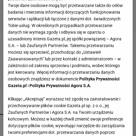
Twoje dane osobowe mogą być przetwarzane także do celów
badania i mierzenia informacji dotyczących funkcjonowania
serwisów i aplikacji lub łączone z danymi dot. świadczonych
Tobie usług. W określonych przypadkach przetwarzanie
danych nie wymaga zgody i odbywa się w oparciu o
uzasadniony interes Gazeta.pl, jej spółki powiązanej – Agora
CALISTA FLOCKHART
S.A. – lub Zaufanych Partnerów. Takiemu przetwarzaniu
możesz się sprzeciwić, przechodząc do „Ustawień
Miłość swojego życia poznał mając 59 lat. Dziś
Zaawansowanych” lub przez kontakt z administratorem – w
Harrison Ford dzieli się sekretem 20-letniego
zależności od zakresu sprzeciwu i podmiotu, wobec którego
związku
jest kierowany. Więcej informacji o przetwarzaniu danych
11 LISTOPADA 2022, 19:20
Alicja Wójcik,
osobowych znajdziesz w dokumencie
Polityka Prywatności
Gazeta.pl
i
Polityka Prywatności Agora S.A.
Klikając „Akceptuję” wyrażasz też zgodę na zainstalowanie i
przechowywanie plików cookie Gazeta.pl sp. z o.o., jej
POPULARNE
NAJNOWSZE
Zaufanych Partnerów i Agora S.A. na Twoim urządzeniu
końcowym. Możesz w każdej chwili zmienić swoje preferencje
Księżniczka idzie do wojska. Tyle czasu będzie
dotyczące plików cookie, wywołując narzędzie do zarządzania
pełnić służbę
twoimi preferencjami dot. przetwarzania danych poprzez