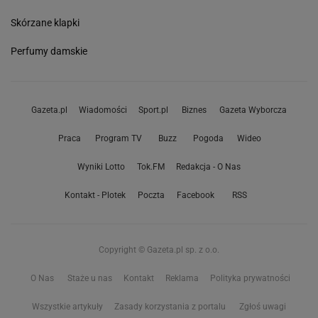
Skórzane klapki
Perfumy damskie
Gazeta.pl
Wiadomości
Sport.pl
Biznes
Gazeta Wyborcza
Praca
Program TV
Buzz
Pogoda
Wideo
Wyniki Lotto
Tok.FM
Redakcja - O Nas
Kontakt - Plotek
Poczta
Facebook
RSS
Copyright © Gazeta.pl sp. z o.o.
O Nas
Staże u nas
Kontakt
Reklama
Polityka prywatności
Wszystkie artykuły
Zasady korzystania z portalu
Zgłoś uwagi