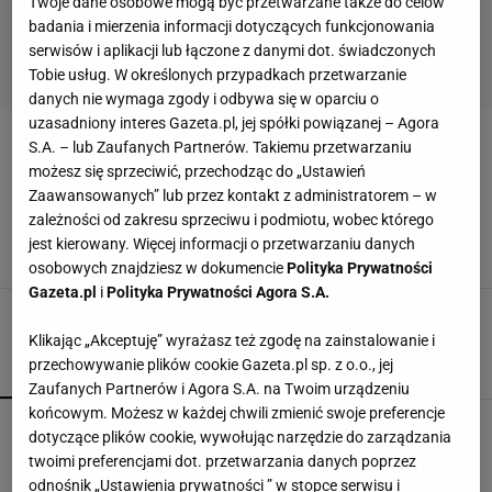
Twoje dane osobowe mogą być przetwarzane także do celów
badania i mierzenia informacji dotyczących funkcjonowania
serwisów i aplikacji lub łączone z danymi dot. świadczonych
Tobie usług. W określonych przypadkach przetwarzanie
danych nie wymaga zgody i odbywa się w oparciu o
uzasadniony interes Gazeta.pl, jej spółki powiązanej – Agora
S.A. – lub Zaufanych Partnerów. Takiemu przetwarzaniu
AUTORKA
możesz się sprzeciwić, przechodząc do „Ustawień
Zaawansowanych” lub przez kontakt z administratorem – w
Królowa Camilla jest w rozpaczy. "Będziemy
zależności od zakresu sprzeciwu i podmiotu, wobec którego
tęsknić"
jest kierowany. Więcej informacji o przetwarzaniu danych
31 LIPCA 2024, 07:21
Dominika Kowalska,
osobowych znajdziesz w dokumencie
Polityka Prywatności
Gazeta.pl
i
Polityka Prywatności Agora S.A.
Klikając „Akceptuję” wyrażasz też zgodę na zainstalowanie i
przechowywanie plików cookie Gazeta.pl sp. z o.o., jej
POPULARNE
NAJNOWSZE
Zaufanych Partnerów i Agora S.A. na Twoim urządzeniu
końcowym. Możesz w każdej chwili zmienić swoje preferencje
Gawryluk reaguje na krytykę po debacie u
dotyczące plików cookie, wywołując narzędzie do zarządzania
Nawrockiego. Co na to Polsat?
twoimi preferencjami dot. przetwarzania danych poprzez
odnośnik „Ustawienia prywatności ” w stopce serwisu i