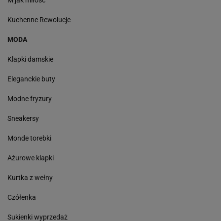
M jak miłość
Kuchenne Rewolucje
MODA
Klapki damskie
Eleganckie buty
Modne fryzury
Sneakersy
Monde torebki
Ażurowe klapki
Kurtka z wełny
Czółenka
Sukienki wyprzedaż