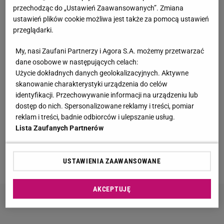
przechodząc do „Ustawień Zaawansowanych”. Zmiana
Tak wygląda mazurska willa Kwaśniewskich. Tuż
ustawień plików cookie możliwa jest także za pomocą ustawień
obok kryje się coś jeszcze
przeglądarki.
My, nasi Zaufani Partnerzy i Agora S.A. możemy przetwarzać
Kultowy serial powraca. "Line of Duty - wydział
dane osobowe w następujących celach:
wewnętrzny" już od czwartku, 6 sierpnia w BBC
Użycie dokładnych danych geolokalizacyjnych. Aktywne
First
skanowanie charakterystyki urządzenia do celów
MATERIAŁ PROMOCYJNY
identyfikacji. Przechowywanie informacji na urządzeniu lub
Moby nie krył emocji. Ten widok z Warszawy
dostęp do nich. Spersonalizowane reklamy i treści, pomiar
zrobił na nim wrażenie
reklam i treści, badnie odbiorców i ulepszanie usług.
Lista Zaufanych Partnerów
Jak nazywała się Marta Nawrocka przed
ślubem? Tak brzmiało jej nazwisko
USTAWIENIA ZAAWANSOWANE
AKCEPTUJĘ