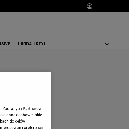
USIVE
URODA I STYL
6
] Zaufanych Partnerów
woje dane osobowe takie
likach do celów
teresowań i preferencji