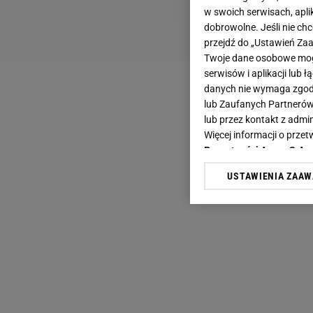
w swoich serwisach, aplik
dobrowolne. Jeśli nie ch
przejdź do „Ustawień Z
Twoje dane osobowe mogą
serwisów i aplikacji lub
danych nie wymaga zgody 
lub Zaufanych Partnerów
lub przez kontakt z admi
Więcej informacji o prz
Prywatności Agora S.A.
USTAWIENIA ZAA
Klikając „Akceptuję” wyra
Zaufanych Partnerów i A
dotyczące plików cookie,
odnośnik „Ustawienia pr
plików cookie możliwa je
My, nasi Zaufani Partne
Użycie dokładnych danych
Przechowywanie informacji