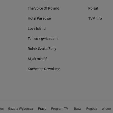
The Voice Of Poland
Polsat
Hotel Paradise
TVP Info
Love Island
Taniec z gwiazdami
Rolnik Szuka Żony
M jak miłość
Kuchenne Rewolucje
nes
Gazeta Wyborcza
Praca
Program TV
Buzz
Pogoda
Wideo