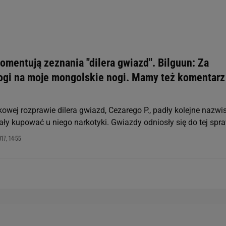
zanie usług.
Lista Zaufanych Partnerów
omentują zeznania "dilera gwiazd". Bilguun: Za
ogi na moje mongolskie nogi. Mamy też komentarz
owej rozprawie dilera gwiazd, Cezarego P., padły kolejne nazwi
ały kupować u niego narkotyki. Gwiazdy odniosły się do tej spr
17, 14:55