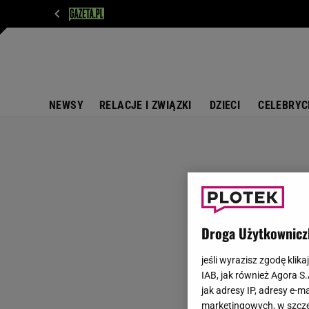
WIADOMOŚCI
NEXT
SPORT
PLOTEK
D
NEWSY
RELACJE I ZWIĄZKI
DZIECI
CELEBRYC
Droga Użytkownicz
jeśli wyrazisz zgodę klika
IAB, jak również Agora S
jak adresy IP, adresy e-m
marketingowych, w szcze