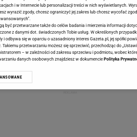
acjach i w Internecie lub personalizacji treści w nich wyświetlanych. Wyr
cesz wyrazić zgody, chcesz ograniczyć jej zakres lub chcesz wycofać zgo
aawansowanych”.
 być przetwarzane także do celów badania i mierzenia informacji dot
 łączone z danymi dot. świadczonych Tobie usług. W określonych przypad
i odbywa się w oparciu o uzasadniony interes Gazeta.pl, jej spółki powi
. Takiemu przetwarzaniu możesz się sprzeciwić, przechodząc do „Ust
nistratorem – w zależności od zakresu sprzeciwu i podmiotu, wobec które
etwarzaniu danych osobowych znajdziesz w dokumencie
Polityka Prywatn
WANSOWANE
żasz też zgodę na zainstalowanie i przechowywanie plików cookie Gazeta.p
gora S.A. na Twoim urządzeniu końcowym. Możesz w każdej chwili zmien
 wywołując narzędzie do zarządzania twoimi preferencjami dot. przetw
ywatności ” w stopce serwisu i przechodząc do „Ustawień Zaawansowan
st także za pomocą ustawień przeglądarki.
rzy i Agora S.A. możemy przetwarzać dane osobowe w następujących cel
 geolokalizacyjnych. Aktywne skanowanie charakterystyki urządzenia do
 na urządzeniu lub dostęp do nich. Spersonalizowane reklamy i treści, p