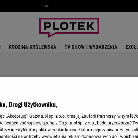
ZIECKO
MOTO
I
RODZINA KRÓLEWSKA
TV SHOW I WYDARZENIA
EXCL
ko, Drogi Użytkowniku,
jąc „Akceptuję”, Gazeta.pl sp. z o.o. oraz jej Zaufani Partnerzy, w tym [
67
.A. będąca spółką powiązaną z Gazeta.pl sp. z o.o., będą przetwarzać T
ail czy identyfikatory plików cookie lub inne informacje zapisane w tych p
gólności na potrzeby wyświetlania reklam dopasowanych do Twoich zain