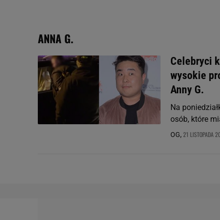
badnie odbiorców i uleps
ANNA G.
Celebryci k
wysokie pr
Anny G.
Na poniedziałk
osób, które mi
21 LISTOPADA 20
OG,