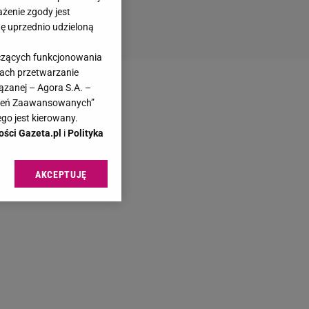
ażenie zgody jest
dę uprzednio udzieloną
yczących funkcjonowania
kach przetwarzanie
ązanej – Agora S.A. –
awień Zaawansowanych”
go jest kierowany.
ości Gazeta.pl
i
Polityka
AKCEPTUJĘ
l sp. z o.o., jej
ić swoje preferencje
arzania danych poprzez
ych”. Zmiana ustawień
ach:
 celów identyfikacji.
omiar reklam i treści,