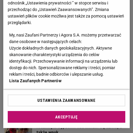
odnośnik „Ustawienia prywatności ” w stopce serwisu i
przechodząc do „Ustawień Zaawansowanych”. Zmiana
Śmiertelne potrącenie Łukasza Litewki.
ustawień plików cookie możliwa jest także za pomocą ustawień
Kierowca przerwał milczenie
przeglądarki.
My, nasi Zaufani Partnerzy i Agora S.A. możemy przetwarzać
Kultowy serial powraca. "Line of Duty - wydział
dane osobowe w następujących celach:
wewnętrzny" już od czwartku, 6 sierpnia w BBC
Użycie dokładnych danych geolokalizacyjnych. Aktywne
First
skanowanie charakterystyki urządzenia do celów
MATERIAŁ PROMOCYJNY
identyfikacji. Przechowywanie informacji na urządzeniu lub
Królikowski pierwszy raz na imprezie od czasu
dostęp do nich. Spersonalizowane reklamy i treści, pomiar
rozwodu. Tak się zachowywał
reklam i treści, badnie odbiorców i ulepszanie usług.
Lista Zaufanych Partnerów
Kulisy zmian w "halo tu polsat". "Cichopek źle
wypadła w badaniach"
USTAWIENIA ZAAWANSOWANE
AKCEPTUJĘ
Małgorzata Ostrowska-Królikowska chwali się
rodzinnym wypadem nad morze. Są dzieci, a
także wnuk