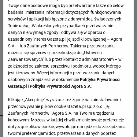
Twoje dane osobowe mogą być przetwarzane także do celów
badania i mierzenia informacji dotyczących funkcjonowania
serwisów i aplikacji lub łączone z danymi dot. świadczonych
Tobie usług. W określonych przypadkach przetwarzanie
danych nie wymaga zgody i odbywa się w oparciu o
uzasadniony interes Gazeta.pl, jej spółki powiązanej – Agora
RODZINNE WAKACJE
S.A. – lub Zaufanych Partnerów. Takiemu przetwarzaniu
możesz się sprzeciwić, przechodząc do „Ustawień
Małgorzata Ostrowska-Królikowska chwali się
Zaawansowanych” lub przez kontakt z administratorem – w
rodzinnym wypadem nad morze. Są dzieci, a
zależności od zakresu sprzeciwu i podmiotu, wobec którego
także wnuk
jest kierowany. Więcej informacji o przetwarzaniu danych
19 SIERPNIA 2023, 09:40
Joanna Cichońska,
osobowych znajdziesz w dokumencie
Polityka Prywatności
Gazeta.pl
i
Polityka Prywatności Agora S.A.
Klikając „Akceptuję” wyrażasz też zgodę na zainstalowanie i
przechowywanie plików cookie Gazeta.pl sp. z o.o., jej
POPULARNE
NAJNOWSZE
Zaufanych Partnerów i Agora S.A. na Twoim urządzeniu
końcowym. Możesz w każdej chwili zmienić swoje preferencje
Tusk wcale nie mieszka w luksusowej willi. Tak
dotyczące plików cookie, wywołując narzędzie do zarządzania
jest w środku
twoimi preferencjami dot. przetwarzania danych poprzez