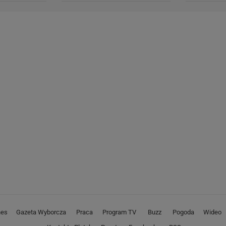
nes
Gazeta Wyborcza
Praca
Program TV
Buzz
Pogoda
Wideo