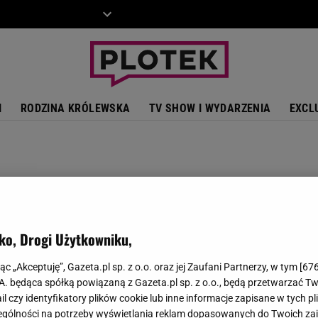
ZIECKO
MOTO
I
RODZINA KRÓLEWSKA
TV SHOW I WYDARZENIA
EXCL
ko, Drogi Użytkowniku,
jąc „Akceptuję”, Gazeta.pl sp. z o.o. oraz jej Zaufani Partnerzy, w tym [
67
.A. będąca spółką powiązaną z Gazeta.pl sp. z o.o., będą przetwarzać T
ail czy identyfikatory plików cookie lub inne informacje zapisane w tych p
gólności na potrzeby wyświetlania reklam dopasowanych do Twoich zain