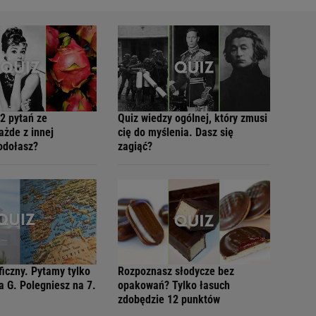
2 pytań ze
Quiz wiedzy ogólnej, który zmusi
ażde z innej
cię do myślenia. Dasz się
Podołasz?
zagiąć?
ficzny. Pytamy tylko
Rozpoznasz słodycze bez
a G. Polegniesz na 7.
opakowań? Tylko łasuch
zdobędzie 12 punktów