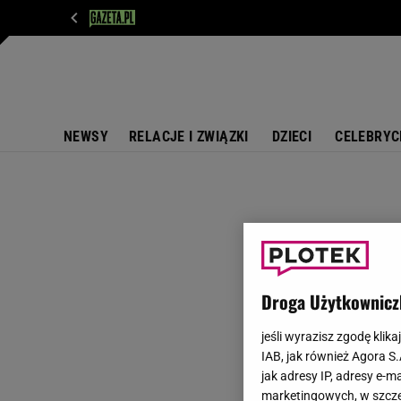
WIADOMOŚCI
NEXT
SPORT
PLOTEK
D
NEWSY
RELACJE I ZWIĄZKI
DZIECI
CELEBRYC
Droga Użytkownicz
jeśli wyrazisz zgodę klika
IAB, jak również Agora S
jak adresy IP, adresy e-m
marketingowych, w szcze