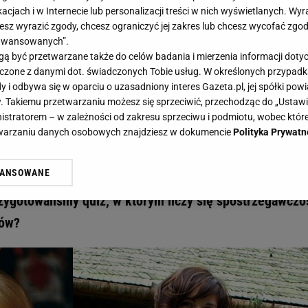
acjach i w Internecie lub personalizacji treści w nich wyświetlanych. Wyr
cesz wyrazić zgody, chcesz ograniczyć jej zakres lub chcesz wycofać zgo
aawansowanych”.
 być przetwarzane także do celów badania i mierzenia informacji dot
 łączone z danymi dot. świadczonych Tobie usług. W określonych przypad
do twarzy? Sprawdź, czy rozpoznasz aktorki na zdjęciach. 9/11 to minimum! - Gazet
i odbywa się w oparciu o uzasadniony interes Gazeta.pl, jej spółki powi
mięć do twarzy? Sprawdź, czy
. Takiemu przetwarzaniu możesz się sprzeciwić, przechodząc do „Ust
nistratorem – w zależności od zakresu sprzeciwu i podmiotu, wobec które
a zdjęciach. 9/11 to minimum!
etwarzaniu danych osobowych znajdziesz w dokumencie
Polityka Prywatn
WANSOWANE
o twarzy i bez problemu rozpoznasz gwiazdy polskiego 
żasz też zgodę na zainstalowanie i przechowywanie plików cookie Gazeta.p
gora S.A. na Twoim urządzeniu końcowym. Możesz w każdej chwili zmien
Przygotowaliśmy quiz, w którym liczy się spostrzegawczo
 wywołując narzędzie do zarządzania twoimi preferencjami dot. przetw
tów?
ywatności ” w stopce serwisu i przechodząc do „Ustawień Zaawansowan
st także za pomocą ustawień przeglądarki.
rzy i Agora S.A. możemy przetwarzać dane osobowe w następujących cel
 geolokalizacyjnych. Aktywne skanowanie charakterystyki urządzenia do
 na urządzeniu lub dostęp do nich. Spersonalizowane reklamy i treści, p