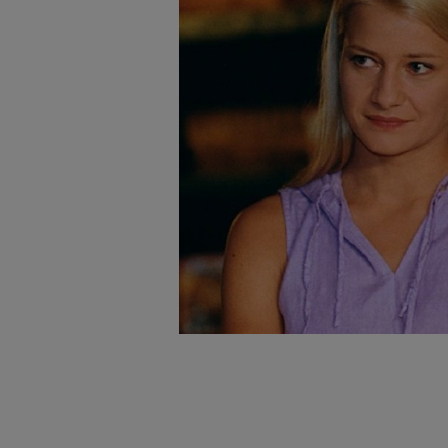
badnie odbiorców i uleps