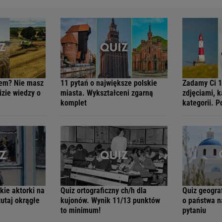
hem? Nie masz
11 pytań o największe polskie
Zadamy Ci 1
zie wiedzy o
miasta. Wykształceni zgarną
zdjęciami, k
komplet
kategorii. 
kie aktorki na
Quiz ortograficzny ch/h dla
Quiz geogra
tutaj okrągłe
kujonów. Wynik 11/13 punktów
o państwa n
to minimum!
pytaniu