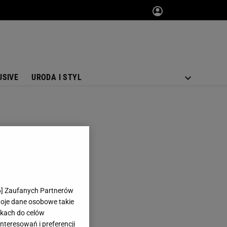
USIVE
URODA I STYL
6
] Zaufanych Partnerów
woje dane osobowe takie
likach do celów
teresowań i preferencji