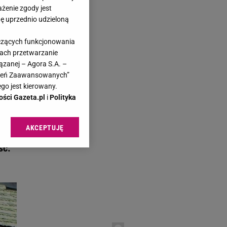
ażenie zgody jest
dę uprzednio udzieloną
yczących funkcjonowania
kach przetwarzanie
a.pl
ązanej – Agora S.A. –
awień Zaawansowanych”
go jest kierowany.
ości Gazeta.pl
i
Polityka
AKCEPTUJĘ
kina
l sp. z o.o., jej
ić swoje preferencje
ść.
arzania danych poprzez
ych”. Zmiana ustawień
ach:
 celów identyfikacji.
omiar reklam i treści,