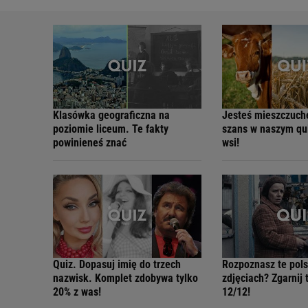
Klasówka geograficzna na
Jesteś mieszczuc
poziomie liceum. Te fakty
szans w naszym qui
powinieneś znać
wsi!
Quiz. Dopasuj imię do trzech
Rozpoznasz te pols
nazwisk. Komplet zdobywa tylko
zdjęciach? Zgarnij 
20% z was!
12/12!