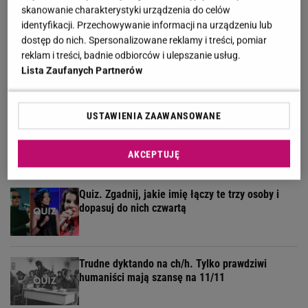
skanowanie charakterystyki urządzenia do celów
identyfikacji. Przechowywanie informacji na urządzeniu lub
dostęp do nich. Spersonalizowane reklamy i treści, pomiar
5 kategorii, 5 pytań. Rozwiąż quiz wiedzy
reklam i treści, badnie odbiorców i ulepszanie usług.
ogólnej dla wybitnych!
Lista Zaufanych Partnerów
USTAWIENIA ZAAWANSOWANE
Quiz geograficzny dla bystrzaków. 7/11 to już
wynik godny mistrza!
AKCEPTUJĘ
Quiz. Zgadnij, jakie imię łączy te trzy osoby i
dopasuj do nich czwartą
Trudne dyktando na ch/h. Tylko prawdziwi
humaniści mają szansę na 11/11