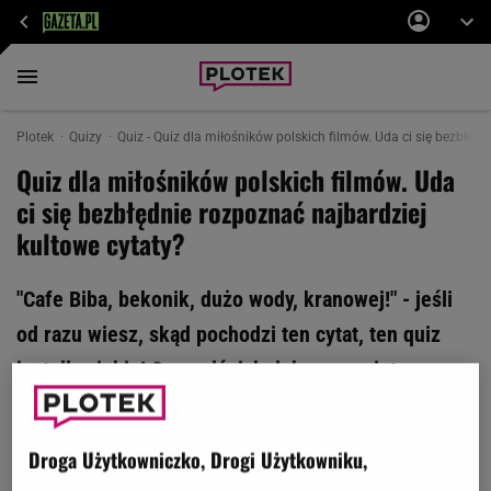
Plotek
Quizy
Quiz - Quiz dla miłośników polskich filmów. Uda ci się bezbłędn
Quiz dla miłośników polskich filmów. Uda
ci się bezbłędnie rozpoznać najbardziej
kultowe cytaty?
"Cafe Biba, bekonik, dużo wody, kranowej!" - jeśli
od razu wiesz, skąd pochodzi ten cytat, ten quiz
jest dla ciebie! Sprawdź, jak dobrze pamiętasz
teksty z kultowych polskich filmów. Komplet
punktów zdobędą tylko prawdziwi kinomani. Do
Droga Użytkowniczko, Drogi Użytkowniku,
dzieła!