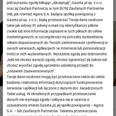
jeśli wyrazisz zgodę klikając „Akceptuję”, Gazeta.pl sp. z o.o.
oraz jej Zaufani Partnerzy, w tym [
676
] Zaufanych Partnerów
IAB, jak również Agora S.A. będąca spółką powiązaną z
Gazeta.pl sp. z o.o., będą przetwarzać Twoje dane osobowe
takie jak adresy IP, adresy e-mail czy identyfikatory plików
cookie lub inne informacje zapisane w tych plikach do celów
marketingowych, w szczególności na potrzeby wyświetlania
reklam dopasowanych do Twoich zainteresowań i preferencji w
swoich serwisach, aplikacjach i w Internecie lub personalizacji
treści w nich wyświetlanych. Wyrażenie zgody jest dobrowolne.
Jeśli nie chcesz wyrazić zgody, chcesz ograniczyć jej zakres lub
chcesz wycofać zgodę uprzednio udzieloną przejdź do
„Ustawień Zaawansowanych”.
Twoje dane osobowe mogą być przetwarzane także do celów
badania i mierzenia informacji dotyczących funkcjonowania
serwisów i aplikacji lub łączone z danymi dot. świadczonych
Tobie usług. W określonych przypadkach przetwarzanie
ROZWIĄŻ QUIZ
danych nie wymaga zgody i odbywa się w oparciu o
uzasadniony interes Gazeta.pl, jej spółki powiązanej – Agora
S.A. – lub Zaufanych Partnerów. Takiemu przetwarzaniu