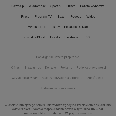
Gazeta.pl
Wiadomości
Sport.pl
Biznes
Gazeta Wyborcza
Praca
Program TV
Buzz
Pogoda
Wideo
Wyniki Lotto
Tok.FM
Redakcja - O Nas
Kontakt - Plotek
Poczta
Facebook
RSS
Copyright © Gazeta.pl sp. z o.o.
O Nas
Staże u nas
Kontakt
Reklama
Polityka prywatności
Wszystkie artykuły
Zasady korzystania z portalu
Zgłoś uwagi
Ustawienia prywatności
Właściciel niniejszego serwisu nie wyraża zgody na zwielokrotnianie ani inne
korzystanie z utworów rozpowszechnionych w tym serwisie, w celu
eksploracji tekstów i danych. Więcej informacji w