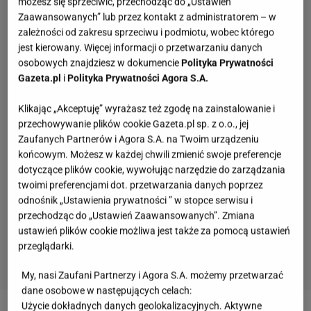
możesz się sprzeciwić, przechodząc do „Ustawień
Zaawansowanych” lub przez kontakt z administratorem – w
zależności od zakresu sprzeciwu i podmiotu, wobec którego
jest kierowany. Więcej informacji o przetwarzaniu danych
osobowych znajdziesz w dokumencie
Polityka Prywatności
Gazeta.pl
i
Polityka Prywatności Agora S.A.
Klikając „Akceptuję” wyrażasz też zgodę na zainstalowanie i
przechowywanie plików cookie Gazeta.pl sp. z o.o., jej
Zaufanych Partnerów i Agora S.A. na Twoim urządzeniu
końcowym. Możesz w każdej chwili zmienić swoje preferencje
dotyczące plików cookie, wywołując narzędzie do zarządzania
twoimi preferencjami dot. przetwarzania danych poprzez
odnośnik „Ustawienia prywatności ” w stopce serwisu i
przechodząc do „Ustawień Zaawansowanych”. Zmiana
ustawień plików cookie możliwa jest także za pomocą ustawień
przeglądarki.
My, nasi Zaufani Partnerzy i Agora S.A. możemy przetwarzać
dane osobowe w następujących celach:
Quiz - te wieczorynki pamiętają tylko wychowani
Użycie dokładnych danych geolokalizacyjnych. Aktywne
w PRL-u! A ty?