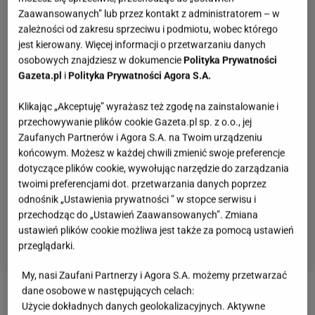
Zaawansowanych” lub przez kontakt z administratorem – w
zależności od zakresu sprzeciwu i podmiotu, wobec którego
jest kierowany. Więcej informacji o przetwarzaniu danych
osobowych znajdziesz w dokumencie
Polityka Prywatności
Gazeta.pl
i
Polityka Prywatności Agora S.A.
Klikając „Akceptuję” wyrażasz też zgodę na zainstalowanie i
przechowywanie plików cookie Gazeta.pl sp. z o.o., jej
Zaufanych Partnerów i Agora S.A. na Twoim urządzeniu
końcowym. Możesz w każdej chwili zmienić swoje preferencje
dotyczące plików cookie, wywołując narzędzie do zarządzania
twoimi preferencjami dot. przetwarzania danych poprzez
odnośnik „Ustawienia prywatności ” w stopce serwisu i
przechodząc do „Ustawień Zaawansowanych”. Zmiana
ustawień plików cookie możliwa jest także za pomocą ustawień
przeglądarki.
My, nasi Zaufani Partnerzy i Agora S.A. możemy przetwarzać
Ten quiz geograficzny odsieje leserów. Dopasuj
dane osobowe w następujących celach:
miasto do województwa
Użycie dokładnych danych geolokalizacyjnych. Aktywne