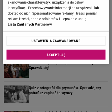
skanowanie charakterystyki urządzenia do celów
identyfikacji. Przechowywanie informacji na urządzeniu lub
Quiz - te polskie seriale powinni kojarzyć
dostęp do nich. Spersonalizowane reklamy i treści, pomiar
wszyscy. Rozpoznasz je?
reklam i treści, badnie odbiorców i ulepszanie usług.
Lista Zaufanych Partnerów
Te piosenki huczały na każdym weselu w PRL-u!
USTAWIENIA ZAAWANSOWANE
Znasz ich teksty? Sprawdź
AKCEPTUJĘ
Jak dobrze pamiętasz polskie seriale sprzed lat?
Sprawdź się!
Quiz z ortografii dla prymusów. Sprawdź, czy
potrafisz zapisać te wyrazy