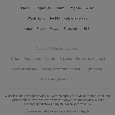
Praca
Program TV
Buzz
Pogoda
Wideo
Wyniki Lotto
Tok.FM
Redakcja - O Nas
Kontakt - Plotek
Poczta
Facebook
RSS
Copyright © Gazeta.pl sp. z o.o.
O Nas
Staże u nas
Kontakt
Reklama
Polityka prywatności
Wszystkie artykuły
Zasady korzystania z portalu
Zgłoś uwagi
Ustawienia prywatności
Właściciel niniejszego serwisu nie wyraża zgody na zwielokrotnianie ani inne
korzystanie z utworów rozpowszechnionych w tym serwisie, w celu
eksploracji tekstów i danych. Więcej informacji w
zastrzeżeniu dot. eksploracji tekstów i danych