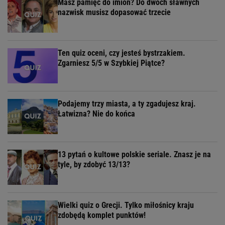
Masz pamięć do imion? Do dwóch sławnych
nazwisk musisz dopasować trzecie
Ten quiz oceni, czy jesteś bystrzakiem.
Zgarniesz 5/5 w Szybkiej Piątce?
Podajemy trzy miasta, a ty zgadujesz kraj.
Łatwizna? Nie do końca
13 pytań o kultowe polskie seriale. Znasz je na
tyle, by zdobyć 13/13?
Wielki quiz o Grecji. Tylko miłośnicy kraju
zdobędą komplet punktów!