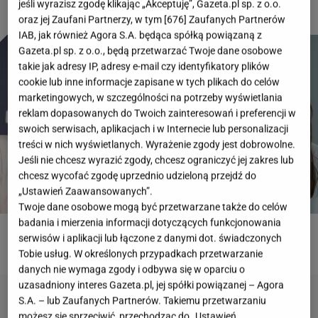
jeśli wyrazisz zgodę klikając „Akceptuję”, Gazeta.pl sp. z o.o.
oraz jej Zaufani Partnerzy, w tym [
676
] Zaufanych Partnerów
IAB, jak również Agora S.A. będąca spółką powiązaną z
Gazeta.pl sp. z o.o., będą przetwarzać Twoje dane osobowe
takie jak adresy IP, adresy e-mail czy identyfikatory plików
cookie lub inne informacje zapisane w tych plikach do celów
marketingowych, w szczególności na potrzeby wyświetlania
reklam dopasowanych do Twoich zainteresowań i preferencji w
swoich serwisach, aplikacjach i w Internecie lub personalizacji
treści w nich wyświetlanych. Wyrażenie zgody jest dobrowolne.
Jeśli nie chcesz wyrazić zgody, chcesz ograniczyć jej zakres lub
chcesz wycofać zgodę uprzednio udzieloną przejdź do
„Ustawień Zaawansowanych”.
Twoje dane osobowe mogą być przetwarzane także do celów
badania i mierzenia informacji dotyczących funkcjonowania
serwisów i aplikacji lub łączone z danymi dot. świadczonych
ROZWIĄŻ QUIZ
Tobie usług. W określonych przypadkach przetwarzanie
danych nie wymaga zgody i odbywa się w oparciu o
uzasadniony interes Gazeta.pl, jej spółki powiązanej – Agora
S.A. – lub Zaufanych Partnerów. Takiemu przetwarzaniu
możesz się sprzeciwić, przechodząc do „Ustawień