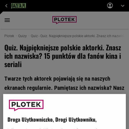
Plotek
Quizy
Quiz - Quiz. Najpiękniejsze polskie aktorki. Znasz ich nazwiska?
Quiz. Najpiękniejsze polskie aktorki. Znasz
ich nazwiska? 15 punktów dla fanów kina i
seriali
Twarze tych aktorek pojawiają się na naszych
ekranach regularnie. Pamiętasz ich nazwiska? Nasz
quiz wiedzy to dokładnie sprawdzi. Tylko prawdziwi
fani polskich filmów i seriali mogą liczyć na
komplet punktów.
Droga Użytkowniczko, Drogi Użytkowniku,