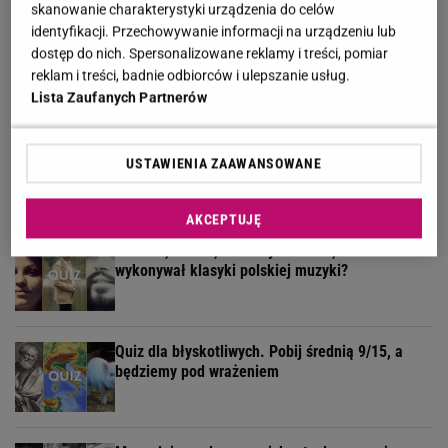
skanowanie charakterystyki urządzenia do celów
identyfikacji. Przechowywanie informacji na urządzeniu lub
Żyłeś w PRL-u? Sprawdź w naszym quizie, czy
dostęp do nich. Spersonalizowane reklamy i treści, pomiar
pamiętasz te programy
reklam i treści, badnie odbiorców i ulepszanie usług.
Lista Zaufanych Partnerów
Geograficzny quiz wyłoni ekspertów. Tylko 30% z
USTAWIENIA ZAAWANSOWANE
was zdobywa komplet!
AKCEPTUJĘ
Niemen, Jantar, Krawczyk? Wiesz, kto
wykonywał klasyki polskiej muzyki?
Quiz dla błyskotliwych. Pobij średnią 9/15, a
będziemy pod wrażeniem