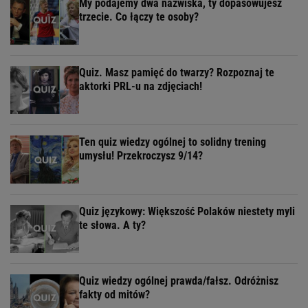
My podajemy dwa nazwiska, ty dopasowujesz
trzecie. Co łączy te osoby?
Quiz. Masz pamięć do twarzy? Rozpoznaj te
aktorki PRL-u na zdjęciach!
Ten quiz wiedzy ogólnej to solidny trening
umysłu! Przekroczysz 9/14?
Quiz językowy: Większość Polaków niestety myli
te słowa. A ty?
Quiz wiedzy ogólnej prawda/fałsz. Odróżnisz
fakty od mitów?