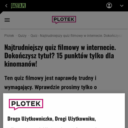
Plotek
Quizy
Quiz - Najtrudniejszy quiz filmowy w internecie. Dokończysz ty
Najtrudniejszy quiz filmowy w internecie.
Dokończysz tytuł? 15 punktów tylko dla
kinomanów!
Ten quiz filmowy jest naprawdę trudny i
wymagający. Wprawdzie prosimy tylko o
dokończenie tytułów, ale filmy są tak
zróżnicowane, że mało kto zgadnie wszystkie. A ty
zgarniesz 15 punktów? Sprawdźmy!
Droga Użytkowniczko, Drogi Użytkowniku,