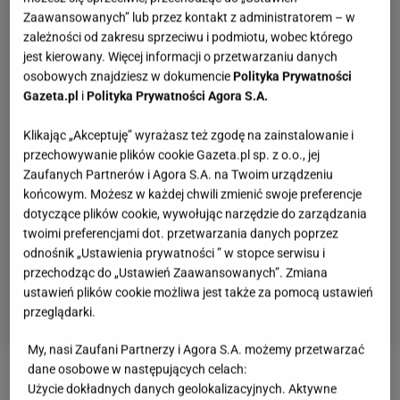
Zaawansowanych” lub przez kontakt z administratorem – w
zależności od zakresu sprzeciwu i podmiotu, wobec którego
jest kierowany. Więcej informacji o przetwarzaniu danych
osobowych znajdziesz w dokumencie
Polityka Prywatności
Gazeta.pl
i
Polityka Prywatności Agora S.A.
Klikając „Akceptuję” wyrażasz też zgodę na zainstalowanie i
przechowywanie plików cookie Gazeta.pl sp. z o.o., jej
Zaufanych Partnerów i Agora S.A. na Twoim urządzeniu
końcowym. Możesz w każdej chwili zmienić swoje preferencje
dotyczące plików cookie, wywołując narzędzie do zarządzania
twoimi preferencjami dot. przetwarzania danych poprzez
odnośnik „Ustawienia prywatności ” w stopce serwisu i
przechodząc do „Ustawień Zaawansowanych”. Zmiana
ustawień plików cookie możliwa jest także za pomocą ustawień
przeglądarki.
My, nasi Zaufani Partnerzy i Agora S.A. możemy przetwarzać
Quiz - o tych zawodach nawet nie słyszałeś.
dane osobowe w następujących celach:
Wiesz, kim był retman?
Użycie dokładnych danych geolokalizacyjnych. Aktywne