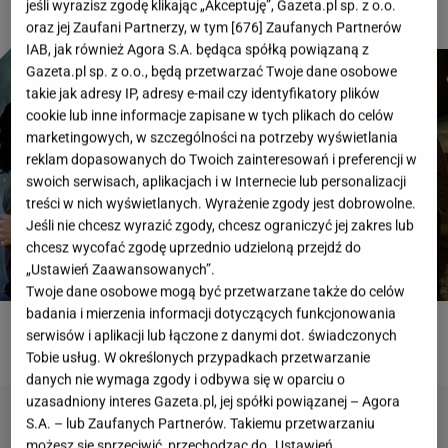
jeśli wyrazisz zgodę klikając „Akceptuję”, Gazeta.pl sp. z o.o.
oraz jej Zaufani Partnerzy, w tym [
676
] Zaufanych Partnerów
IAB, jak również Agora S.A. będąca spółką powiązaną z
Gazeta.pl sp. z o.o., będą przetwarzać Twoje dane osobowe
takie jak adresy IP, adresy e-mail czy identyfikatory plików
cookie lub inne informacje zapisane w tych plikach do celów
marketingowych, w szczególności na potrzeby wyświetlania
reklam dopasowanych do Twoich zainteresowań i preferencji w
swoich serwisach, aplikacjach i w Internecie lub personalizacji
treści w nich wyświetlanych. Wyrażenie zgody jest dobrowolne.
Jeśli nie chcesz wyrazić zgody, chcesz ograniczyć jej zakres lub
chcesz wycofać zgodę uprzednio udzieloną przejdź do
„Ustawień Zaawansowanych”.
Twoje dane osobowe mogą być przetwarzane także do celów
badania i mierzenia informacji dotyczących funkcjonowania
serwisów i aplikacji lub łączone z danymi dot. świadczonych
ROZWIĄŻ QUIZ
Tobie usług. W określonych przypadkach przetwarzanie
danych nie wymaga zgody i odbywa się w oparciu o
uzasadniony interes Gazeta.pl, jej spółki powiązanej – Agora
S.A. – lub Zaufanych Partnerów. Takiemu przetwarzaniu
możesz się sprzeciwić, przechodząc do „Ustawień