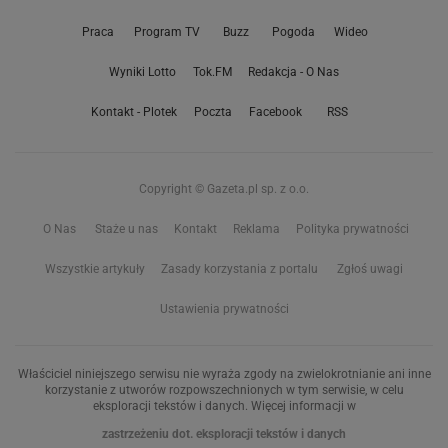
Praca
Program TV
Buzz
Pogoda
Wideo
Wyniki Lotto
Tok.FM
Redakcja - O Nas
Kontakt - Plotek
Poczta
Facebook
RSS
Copyright © Gazeta.pl sp. z o.o.
O Nas
Staże u nas
Kontakt
Reklama
Polityka prywatności
Wszystkie artykuły
Zasady korzystania z portalu
Zgłoś uwagi
Ustawienia prywatności
Właściciel niniejszego serwisu nie wyraża zgody na zwielokrotnianie ani inne
korzystanie z utworów rozpowszechnionych w tym serwisie, w celu
eksploracji tekstów i danych. Więcej informacji w
zastrzeżeniu dot. eksploracji tekstów i danych