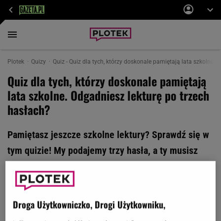
Plotek
Quizy
Quiz - Quiz dla tych, którzy doskonale pamiętają lata szkolne. 
Quiz dla tych, którzy doskonale pamiętają
lata szkolne. Odgadniesz lekturę po trzech
hasłach?
Pamiętasz jeszcze szkolne lektury? Sprawdź się w
tym quizie! My podajemy trzy hasła, a ty musisz
wskazać odpowiednie dzieło. Brzmi prosto? Uważaj
- niektóre skojarzenia są podchwytliwe! W każdym
pytaniu istnieje tylko jedna poprawna odpowiedź.
Droga Użytkowniczko, Drogi Użytkowniku,