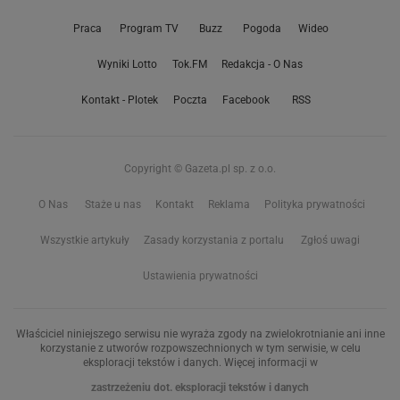
Praca
Program TV
Buzz
Pogoda
Wideo
Wyniki Lotto
Tok.FM
Redakcja - O Nas
Kontakt - Plotek
Poczta
Facebook
RSS
Copyright © Gazeta.pl sp. z o.o.
O Nas
Staże u nas
Kontakt
Reklama
Polityka prywatności
Wszystkie artykuły
Zasady korzystania z portalu
Zgłoś uwagi
Ustawienia prywatności
Właściciel niniejszego serwisu nie wyraża zgody na zwielokrotnianie ani inne
korzystanie z utworów rozpowszechnionych w tym serwisie, w celu
eksploracji tekstów i danych. Więcej informacji w
zastrzeżeniu dot. eksploracji tekstów i danych