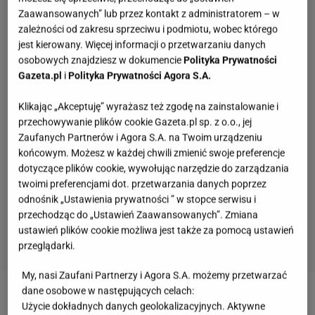
Zaawansowanych” lub przez kontakt z administratorem – w
zależności od zakresu sprzeciwu i podmiotu, wobec którego
jest kierowany. Więcej informacji o przetwarzaniu danych
osobowych znajdziesz w dokumencie
Polityka Prywatności
Gazeta.pl
i
Polityka Prywatności Agora S.A.
Klikając „Akceptuję” wyrażasz też zgodę na zainstalowanie i
przechowywanie plików cookie Gazeta.pl sp. z o.o., jej
Zaufanych Partnerów i Agora S.A. na Twoim urządzeniu
końcowym. Możesz w każdej chwili zmienić swoje preferencje
dotyczące plików cookie, wywołując narzędzie do zarządzania
twoimi preferencjami dot. przetwarzania danych poprzez
odnośnik „Ustawienia prywatności ” w stopce serwisu i
przechodząc do „Ustawień Zaawansowanych”. Zmiana
ustawień plików cookie możliwa jest także za pomocą ustawień
przeglądarki.
My, nasi Zaufani Partnerzy i Agora S.A. możemy przetwarzać
Kulinarny quiz wiedzy. 11/11 zdobędą tylko
dane osobowe w następujących celach:
prawdziwi smakosze!
Użycie dokładnych danych geolokalizacyjnych. Aktywne