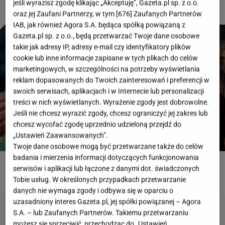
jeśli wyrazisz zgodę klikając „Akceptuję”, Gazeta.pl sp. z o.o.
oraz jej Zaufani Partnerzy, w tym [
676
] Zaufanych Partnerów
IAB, jak również Agora S.A. będąca spółką powiązaną z
Gazeta.pl sp. z o.o., będą przetwarzać Twoje dane osobowe
takie jak adresy IP, adresy e-mail czy identyfikatory plików
cookie lub inne informacje zapisane w tych plikach do celów
marketingowych, w szczególności na potrzeby wyświetlania
reklam dopasowanych do Twoich zainteresowań i preferencji w
swoich serwisach, aplikacjach i w Internecie lub personalizacji
treści w nich wyświetlanych. Wyrażenie zgody jest dobrowolne.
Jeśli nie chcesz wyrazić zgody, chcesz ograniczyć jej zakres lub
chcesz wycofać zgodę uprzednio udzieloną przejdź do
„Ustawień Zaawansowanych”.
Twoje dane osobowe mogą być przetwarzane także do celów
badania i mierzenia informacji dotyczących funkcjonowania
serwisów i aplikacji lub łączone z danymi dot. świadczonych
ROZWIĄŻ QUIZ
Tobie usług. W określonych przypadkach przetwarzanie
danych nie wymaga zgody i odbywa się w oparciu o
uzasadniony interes Gazeta.pl, jej spółki powiązanej – Agora
S.A. – lub Zaufanych Partnerów. Takiemu przetwarzaniu
możesz się sprzeciwić, przechodząc do „Ustawień