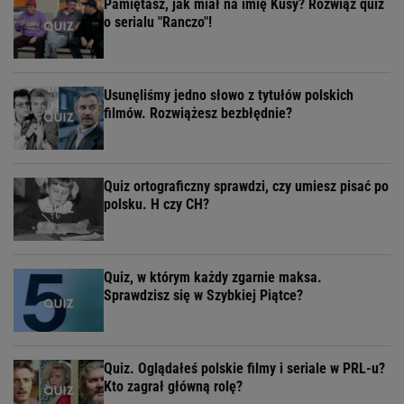
Pamiętasz, jak miał na imię Kusy? Rozwiąż quiz
o serialu "Ranczo"!
Usunęliśmy jedno słowo z tytułów polskich
filmów. Rozwiążesz bezbłędnie?
Quiz ortograficzny sprawdzi, czy umiesz pisać po
polsku. H czy CH?
Quiz, w którym każdy zgarnie maksa.
Sprawdzisz się w Szybkiej Piątce?
Quiz. Oglądałeś polskie filmy i seriale w PRL-u?
Kto zagrał główną rolę?