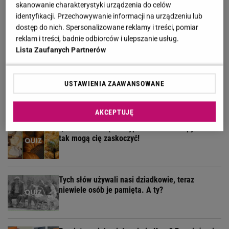
skanowanie charakterystyki urządzenia do celów
identyfikacji. Przechowywanie informacji na urządzeniu lub
Sieć ma oczy czy oka? Quiz tak podchwytliwy, że
dostęp do nich. Spersonalizowane reklamy i treści, pomiar
złapiesz się za głowę!
reklam i treści, badnie odbiorców i ulepszanie usług.
Lista Zaufanych Partnerów
Słodki quiz dla łasuchów. Rozpoznasz te pyszne
USTAWIENIA ZAAWANSOWANE
ciasta na zdjęciach?
AKCEPTUJĘ
Quiz - znasz się na wypiekach? Nasze pytania i
tak mogą cię zaskoczyć!
Tych słów używali nasi dziadkowie, teraz
niewiele osób je pamięta. A ty?