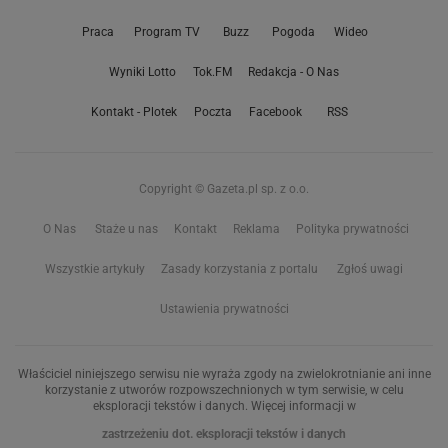
Praca
Program TV
Buzz
Pogoda
Wideo
Wyniki Lotto
Tok.FM
Redakcja - O Nas
Kontakt - Plotek
Poczta
Facebook
RSS
Copyright © Gazeta.pl sp. z o.o.
O Nas
Staże u nas
Kontakt
Reklama
Polityka prywatności
Wszystkie artykuły
Zasady korzystania z portalu
Zgłoś uwagi
Ustawienia prywatności
Właściciel niniejszego serwisu nie wyraża zgody na zwielokrotnianie ani inne
korzystanie z utworów rozpowszechnionych w tym serwisie, w celu
eksploracji tekstów i danych. Więcej informacji w
zastrzeżeniu dot. eksploracji tekstów i danych