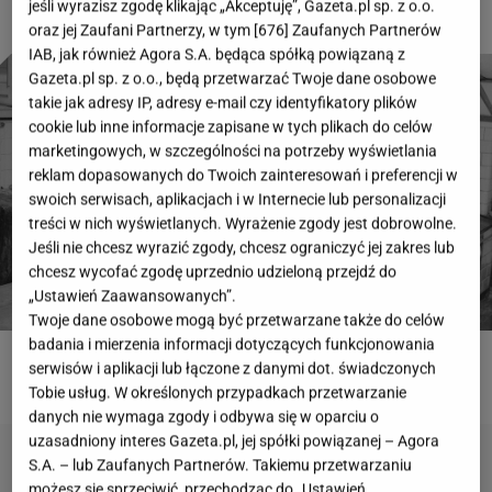
jeśli wyrazisz zgodę klikając „Akceptuję”, Gazeta.pl sp. z o.o.
oraz jej Zaufani Partnerzy, w tym [
676
] Zaufanych Partnerów
IAB, jak również Agora S.A. będąca spółką powiązaną z
Gazeta.pl sp. z o.o., będą przetwarzać Twoje dane osobowe
takie jak adresy IP, adresy e-mail czy identyfikatory plików
cookie lub inne informacje zapisane w tych plikach do celów
marketingowych, w szczególności na potrzeby wyświetlania
reklam dopasowanych do Twoich zainteresowań i preferencji w
swoich serwisach, aplikacjach i w Internecie lub personalizacji
treści w nich wyświetlanych. Wyrażenie zgody jest dobrowolne.
Jeśli nie chcesz wyrazić zgody, chcesz ograniczyć jej zakres lub
chcesz wycofać zgodę uprzednio udzieloną przejdź do
„Ustawień Zaawansowanych”.
Twoje dane osobowe mogą być przetwarzane także do celów
badania i mierzenia informacji dotyczących funkcjonowania
serwisów i aplikacji lub łączone z danymi dot. świadczonych
ROZWIĄŻ QUIZ
Tobie usług. W określonych przypadkach przetwarzanie
danych nie wymaga zgody i odbywa się w oparciu o
uzasadniony interes Gazeta.pl, jej spółki powiązanej – Agora
S.A. – lub Zaufanych Partnerów. Takiemu przetwarzaniu
możesz się sprzeciwić, przechodząc do „Ustawień