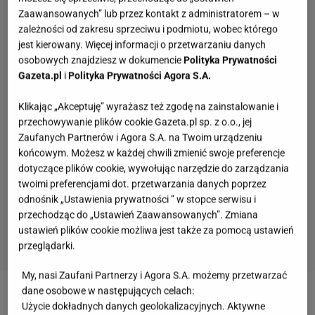
Zaawansowanych” lub przez kontakt z administratorem – w
zależności od zakresu sprzeciwu i podmiotu, wobec którego
jest kierowany. Więcej informacji o przetwarzaniu danych
osobowych znajdziesz w dokumencie
Polityka Prywatności
Gazeta.pl
i
Polityka Prywatności Agora S.A.
Klikając „Akceptuję” wyrażasz też zgodę na zainstalowanie i
przechowywanie plików cookie Gazeta.pl sp. z o.o., jej
Zaufanych Partnerów i Agora S.A. na Twoim urządzeniu
końcowym. Możesz w każdej chwili zmienić swoje preferencje
dotyczące plików cookie, wywołując narzędzie do zarządzania
twoimi preferencjami dot. przetwarzania danych poprzez
odnośnik „Ustawienia prywatności ” w stopce serwisu i
przechodząc do „Ustawień Zaawansowanych”. Zmiana
ustawień plików cookie możliwa jest także za pomocą ustawień
przeglądarki.
My, nasi Zaufani Partnerzy i Agora S.A. możemy przetwarzać
Klasówka geograficzna na poziomie liceum. Te
dane osobowe w następujących celach:
fakty powinieneś znać
Użycie dokładnych danych geolokalizacyjnych. Aktywne