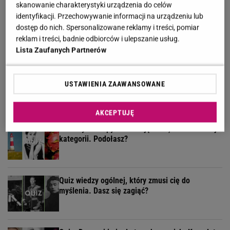
skanowanie charakterystyki urządzenia do celów
identyfikacji. Przechowywanie informacji na urządzeniu lub
Jesteś mieszczuchem? Nie masz szans w
dostęp do nich. Spersonalizowane reklamy i treści, pomiar
naszym quizie wiedzy o wsi!
reklam i treści, badnie odbiorców i ulepszanie usług.
Lista Zaufanych Partnerów
11 pytań o największe polskie miasta.
USTAWIENIA ZAAWANSOWANE
Wykształceni zgarną komplet
AKCEPTUJĘ
Zadamy Ci 12 pytań ze zdjęciami, każde z innej
kategorii. Podołasz?
Quiz wiedzy ogólnej, który zmusi cię do
myślenia. Dasz się zagiąć?