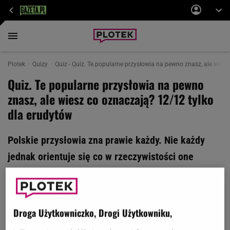
Plotek
Quizy
Quiz - Quiz. Te popularne przysłowia na pewno znasz, ale wiesz
Quiz. Te popularne przysłowia na pewno
znasz, ale wiesz co oznaczają? 12/12 tylko
dla erudytów
Polskie przysłowia zna prawie każdy. Nie każdy
jednak orientuje się co w rzeczywistości one
oznaczają. Dziś w quizie wiedzy pytamy właśnie o
znaczenie przysłów. Gotów zdobyć 12 punktów w
tej rozgrywce?
Droga Użytkowniczko, Drogi Użytkowniku,