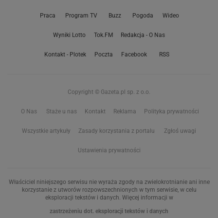
Praca
Program TV
Buzz
Pogoda
Wideo
Wyniki Lotto
Tok.FM
Redakcja - O Nas
Kontakt - Plotek
Poczta
Facebook
RSS
Copyright © Gazeta.pl sp. z o.o.
O Nas
Staże u nas
Kontakt
Reklama
Polityka prywatności
Wszystkie artykuły
Zasady korzystania z portalu
Zgłoś uwagi
Ustawienia prywatności
Właściciel niniejszego serwisu nie wyraża zgody na zwielokrotnianie ani inne
korzystanie z utworów rozpowszechnionych w tym serwisie, w celu
eksploracji tekstów i danych. Więcej informacji w
zastrzeżeniu dot. eksploracji tekstów i danych