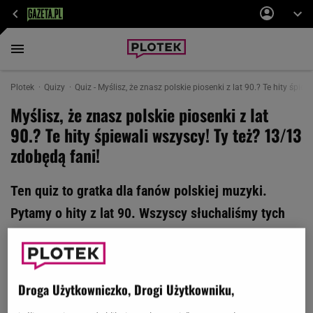
Plotek
Quizy
Quiz - Myślisz, że znasz polskie piosenki z lat 90.? Te hity śpie
Myślisz, że znasz polskie piosenki z lat
90.? Te hity śpiewali wszyscy! Ty też? 13/13
zdobędą fani!
Ten quiz to gratka dla fanów polskiej muzyki.
Pytamy o hity z lat 90. Wszyscy słuchaliśmy tych
piosenek, ale nie wszyscy pamiętamy ich teksty. A
ty? Odpowiedz na 13 pytań i zawalcz o komplet
punktów. Powodzenia!
Droga Użytkowniczko, Drogi Użytkowniku,