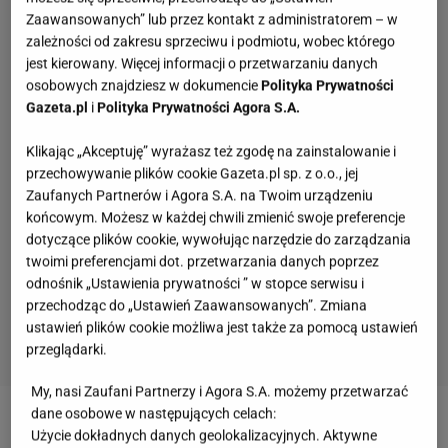
Zaawansowanych” lub przez kontakt z administratorem – w
zależności od zakresu sprzeciwu i podmiotu, wobec którego
jest kierowany. Więcej informacji o przetwarzaniu danych
osobowych znajdziesz w dokumencie
Polityka Prywatności
Gazeta.pl
i
Polityka Prywatności Agora S.A.
Klikając „Akceptuję” wyrażasz też zgodę na zainstalowanie i
przechowywanie plików cookie Gazeta.pl sp. z o.o., jej
Zaufanych Partnerów i Agora S.A. na Twoim urządzeniu
końcowym. Możesz w każdej chwili zmienić swoje preferencje
dotyczące plików cookie, wywołując narzędzie do zarządzania
twoimi preferencjami dot. przetwarzania danych poprzez
odnośnik „Ustawienia prywatności ” w stopce serwisu i
przechodząc do „Ustawień Zaawansowanych”. Zmiana
ustawień plików cookie możliwa jest także za pomocą ustawień
przeglądarki.
My, nasi Zaufani Partnerzy i Agora S.A. możemy przetwarzać
Żyłeś w PRL-u? Sprawdź w naszym quizie, czy
dane osobowe w następujących celach:
pamiętasz te programy
Użycie dokładnych danych geolokalizacyjnych. Aktywne