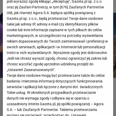
jeśli wyrazisz zgodę klikając „Akceptuję”, Gazeta.pl sp. z o.o.
oraz jej Zaufani Partnerzy, w tym [
676
] Zaufanych Partnerów
IAB, jak również Agora S.A. będąca spółką powiązaną z
Gazeta.pl sp. z o.o., będą przetwarzać Twoje dane osobowe
takie jak adresy IP, adresy e-mail czy identyfikatory plików
cookie lub inne informacje zapisane w tych plikach do celów
marketingowych, w szczególności na potrzeby wyświetlania
reklam dopasowanych do Twoich zainteresowań i preferencji w
swoich serwisach, aplikacjach i w Internecie lub personalizacji
treści w nich wyświetlanych. Wyrażenie zgody jest dobrowolne.
Jeśli nie chcesz wyrazić zgody, chcesz ograniczyć jej zakres lub
chcesz wycofać zgodę uprzednio udzieloną przejdź do
„Ustawień Zaawansowanych”.
Twoje dane osobowe mogą być przetwarzane także do celów
badania i mierzenia informacji dotyczących funkcjonowania
serwisów i aplikacji lub łączone z danymi dot. świadczonych
ROZWIĄŻ QUIZ
Tobie usług. W określonych przypadkach przetwarzanie
danych nie wymaga zgody i odbywa się w oparciu o
uzasadniony interes Gazeta.pl, jej spółki powiązanej – Agora
S.A. – lub Zaufanych Partnerów. Takiemu przetwarzaniu
możesz się sprzeciwić, przechodząc do „Ustawień