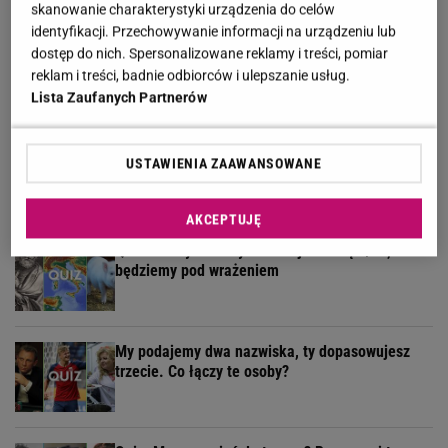
skanowanie charakterystyki urządzenia do celów
identyfikacji. Przechowywanie informacji na urządzeniu lub
Geograficzny quiz wyłoni ekspertów. Tylko 30% z
dostęp do nich. Spersonalizowane reklamy i treści, pomiar
was zdobywa komplet!
reklam i treści, badnie odbiorców i ulepszanie usług.
Lista Zaufanych Partnerów
Niemen, Jantar, Krawczyk? Wiesz, kto
USTAWIENIA ZAAWANSOWANE
wykonywał klasyki polskiej muzyki?
AKCEPTUJĘ
Quiz dla błyskotliwych. Pobij średnią 9/15, a
będziemy pod wrażeniem
My podajemy dwa nazwiska, ty dopasowujesz
trzecie. Co łączy te osoby?