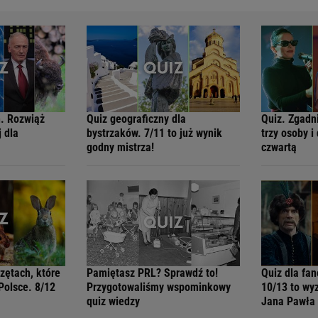
ń. Rozwiąż
Quiz geograficzny dla
Quiz. Zgadni
j dla
bystrzaków. 7/11 to już wynik
trzy osoby i
godny mistrza!
czwartą
rzętach, które
Pamiętasz PRL? Sprawdź to!
Quiz dla fan
Polsce. 8/12
Przygotowaliśmy wspominkowy
10/13 to wy
quiz wiedzy
Jana Pawła