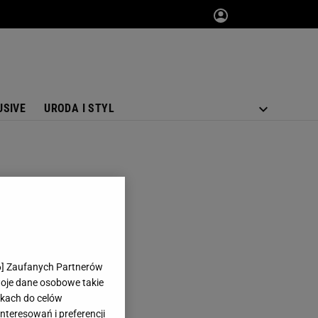
USIVE
URODA I STYL
6
] Zaufanych Partnerów
woje dane osobowe takie
likach do celów
teresowań i preferencji