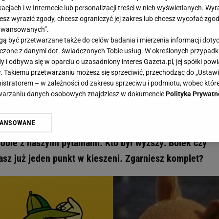
acjach i w Internecie lub personalizacji treści w nich wyświetlanych. Wyr
cesz wyrazić zgody, chcesz ograniczyć jej zakres lub chcesz wycofać zgo
aawansowanych”.
 być przetwarzane także do celów badania i mierzenia informacji dot
 łączone z danymi dot. świadczonych Tobie usług. W określonych przypad
y! Pamiętasz jeszcze Filemona i Misia Uszatka? Pytamy o bajki z czasów PRL-u! - G
i odbywa się w oparciu o uzasadniony interes Gazeta.pl, jej spółki powi
iedzy! Pamiętasz jeszcze Filemona
. Takiemu przetwarzaniu możesz się sprzeciwić, przechodząc do „Ust
nistratorem – w zależności od zakresu sprzeciwu i podmiotu, wobec które
y o bajki z czasów PRL-u!
etwarzaniu danych osobowych znajdziesz w dokumencie
Polityka Prywatn
WANSOWANE
o przeszłości! Jeśli dorastałeś w czasach PRL-u, z
żasz też zgodę na zainstalowanie i przechowywanie plików cookie Gazeta.p
gora S.A. na Twoim urządzeniu końcowym. Możesz w każdej chwili zmien
obie z naszymi pytaniami. Kto był wyższy: Bolek czy
 wywołując narzędzie do zarządzania twoimi preferencjami dot. przetw
asz już jeden punkt w kieszeni. Zgarniesz komplet?
ywatności ” w stopce serwisu i przechodząc do „Ustawień Zaawansowan
st także za pomocą ustawień przeglądarki.
rzy i Agora S.A. możemy przetwarzać dane osobowe w następujących cel
 geolokalizacyjnych. Aktywne skanowanie charakterystyki urządzenia do
 na urządzeniu lub dostęp do nich. Spersonalizowane reklamy i treści, p