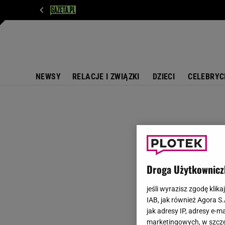
WIADOMOŚCI
NEXT
SPORT
PLOTEK
D
NEWSY
RELACJE I ZWIĄZKI
DZIECI
CELEBRYC
Droga Użytkownicz
jeśli wyrazisz zgodę klika
IAB, jak również Agora S
jak adresy IP, adresy e-m
marketingowych, w szcze