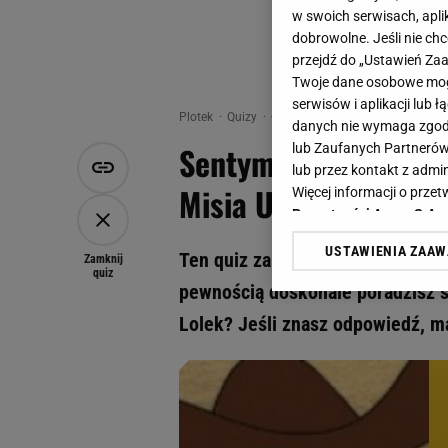
w swoich serwisach, aplik
dobrowolne. Jeśli nie ch
przejdź do „Ustawień Z
Twoje dane osobowe mogą
serwisów i aplikacji lub
Plotek
Quizy
Quiz - Sentymentalny quiz wiedz
danych nie wymaga zgody 
Sentymentalny quiz w
lub Zaufanych Partnerów
lub przez kontakt z admi
Misia Uszatka? Pytam
Więcej informacji o prz
Prywatności Agora S.A.
USTAWIENIA ZAA
Ten quiz zabierze cię w podróż d
Klikając „Akceptuję” wyra
Zamknij
quiz
Zaufanych Partnerów i A
pewnością doskonale poradzisz s
dotyczące plików cookie,
Lolek? Jeśli znasz odpowiedź, m
odnośnik „Ustawienia pr
plików cookie możliwa je
My, nasi Zaufani Partne
Użycie dokładnych danych
Przechowywanie informacji