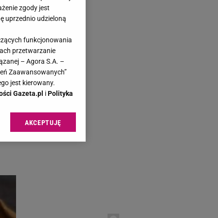
ażenie zgody jest
dę uprzednio udzieloną
yczących funkcjonowania
kach przetwarzanie
azeta.pl
ązanej – Agora S.A. –
 i
awień Zaawansowanych”
go jest kierowany.
ości Gazeta.pl
i
Polityka
AKCEPTUJĘ
l sp. z o.o., jej
ić swoje preferencje
arzania danych poprzez
ych”. Zmiana ustawień
ach:
 celów identyfikacji.
omiar reklam i treści,