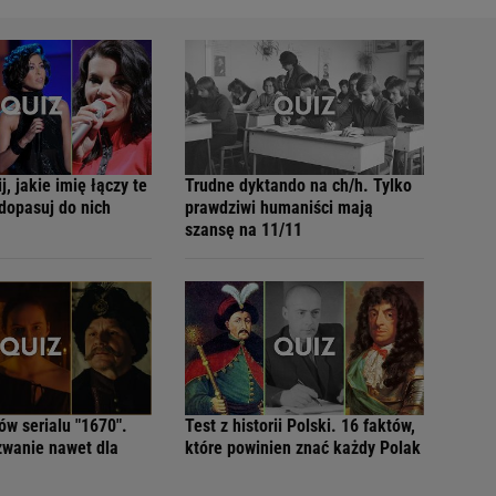
j, jakie imię łączy te
Trudne dyktando na ch/h. Tylko
 dopasuj do nich
prawdziwi humaniści mają
szansę na 11/11
ów serialu "1670".
Test z historii Polski. 16 faktów,
zwanie nawet dla
które powinien znać każdy Polak