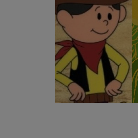
badnie odbiorców i uleps