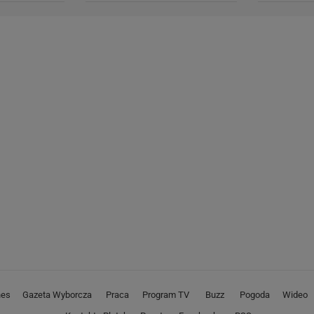
nes
Gazeta Wyborcza
Praca
Program TV
Buzz
Pogoda
Wideo