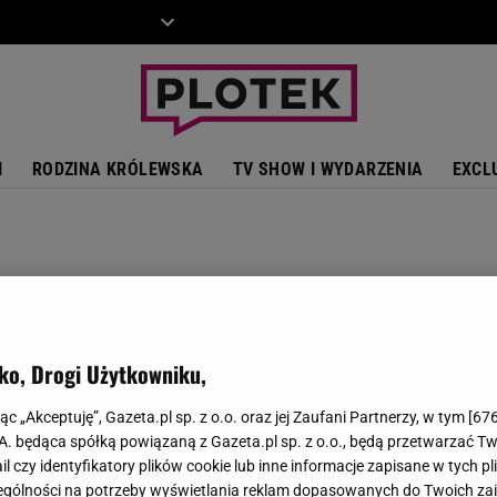
ZIECKO
MOTO
I
RODZINA KRÓLEWSKA
TV SHOW I WYDARZENIA
EXCL
ko, Drogi Użytkowniku,
jąc „Akceptuję”, Gazeta.pl sp. z o.o. oraz jej Zaufani Partnerzy, w tym [
67
.A. będąca spółką powiązaną z Gazeta.pl sp. z o.o., będą przetwarzać T
ail czy identyfikatory plików cookie lub inne informacje zapisane w tych p
gólności na potrzeby wyświetlania reklam dopasowanych do Twoich zain