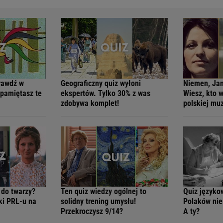
rawdź w
Geograficzny quiz wyłoni
Niemen, Jan
 pamiętasz te
ekspertów. Tylko 30% z was
Wiesz, kto 
zdobywa komplet!
polskiej mu
 do twarzy?
Ten quiz wiedzy ogólnej to
Quiz języko
ki PRL-u na
solidny trening umysłu!
Polaków nies
Przekroczysz 9/14?
A ty?