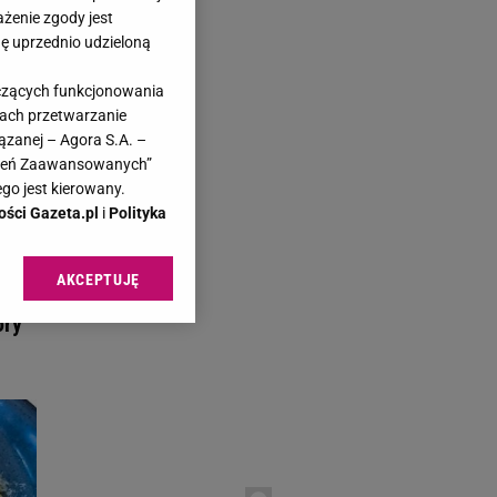
ażenie zgody jest
dę uprzednio udzieloną
yczących funkcjonowania
kach przetwarzanie
azeta.pl
ązanej – Agora S.A. –
awień Zaawansowanych”
go jest kierowany.
ości Gazeta.pl
i
Polityka
AKCEPTUJĘ
żemy
l sp. z o.o., jej
ić swoje preferencje
óry
arzania danych poprzez
ych”. Zmiana ustawień
ach:
 celów identyfikacji.
omiar reklam i treści,