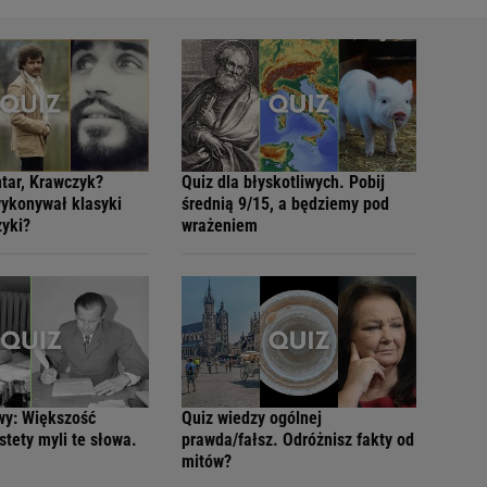
tar, Krawczyk?
Quiz dla błyskotliwych. Pobij
wykonywał klasyki
średnią 9/15, a będziemy pod
zyki?
wrażeniem
wy: Większość
Quiz wiedzy ogólnej
tety myli te słowa.
prawda/fałsz. Odróżnisz fakty od
mitów?