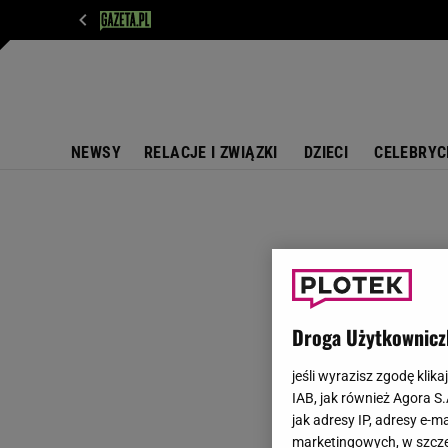
WIADOMOŚCI
NEXT
SPORT
PLOTEK
D
NEWSY
RELACJE I ZWIĄZKI
DZIECI
CELEBRYC
Droga Użytkownicz
jeśli wyrazisz zgodę klika
IAB, jak również Agora S
jak adresy IP, adresy e-m
marketingowych, w szcze