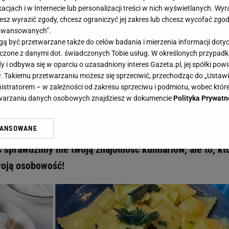
acjach i w Internecie lub personalizacji treści w nich wyświetlanych. Wyr
cesz wyrazić zgody, chcesz ograniczyć jej zakres lub chcesz wycofać zgo
aawansowanych”.
 być przetwarzane także do celów badania i mierzenia informacji dot
 łączone z danymi dot. świadczonych Tobie usług. W określonych przypad
oją prawdziwą twarz! Które pierogi wyrażają twoją osobowość? Przekonajmy się! - G
i odbywa się w oparciu o uzasadniony interes Gazeta.pl, jej spółki powi
i twoją prawdziwą twarz! Które
. Takiemu przetwarzaniu możesz się sprzeciwić, przechodząc do „Ust
nistratorem – w zależności od zakresu sprzeciwu i podmiotu, wobec które
oją osobowość? Przekonajmy się!
etwarzaniu danych osobowych znajdziesz w dokumencie
Polityka Prywatn
WANSOWANE
e narodowe. Praktycznie w każdej kuchni na świecie mo
żasz też zgodę na zainstalowanie i przechowywanie plików cookie Gazeta.p
gora S.A. na Twoim urządzeniu końcowym. Możesz w każdej chwili zmien
ś sprawdzimy nie twoją znajomość kulinariów, ale to, kt
 wywołując narzędzie do zarządzania twoimi preferencjami dot. przetw
woją osobowość!
ywatności ” w stopce serwisu i przechodząc do „Ustawień Zaawansowan
st także za pomocą ustawień przeglądarki.
rzy i Agora S.A. możemy przetwarzać dane osobowe w następujących cel
 geolokalizacyjnych. Aktywne skanowanie charakterystyki urządzenia do
 na urządzeniu lub dostęp do nich. Spersonalizowane reklamy i treści, p