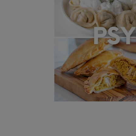
badnie odbiorców i uleps