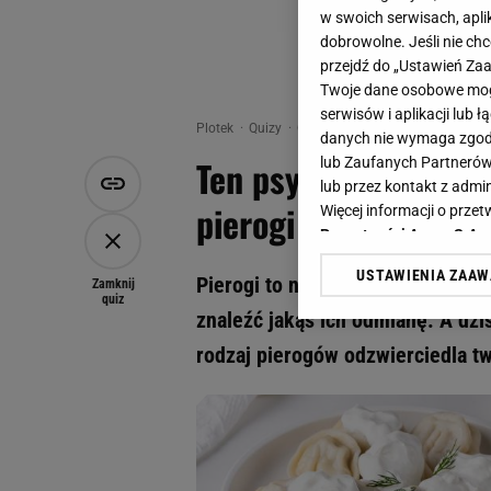
w swoich serwisach, aplik
dobrowolne. Jeśli nie ch
przejdź do „Ustawień Z
Twoje dane osobowe mogą
serwisów i aplikacji lub
Plotek
Quizy
Quiz - Ten psychotest ujawni tw
danych nie wymaga zgody 
Ten psychotest ujawn
lub Zaufanych Partnerów
lub przez kontakt z admi
pierogi wyrażają tw
Więcej informacji o prz
Prywatności Agora S.A.
USTAWIENIA ZAA
Pierogi to nie tylko nasze dani
Klikając „Akceptuję” wyra
Zamknij
quiz
Zaufanych Partnerów i A
znaleźć jakąś ich odmianę. A dzi
dotyczące plików cookie,
rodzaj pierogów odzwierciedla t
odnośnik „Ustawienia pr
plików cookie możliwa je
My, nasi Zaufani Partne
Użycie dokładnych danych
Przechowywanie informacji