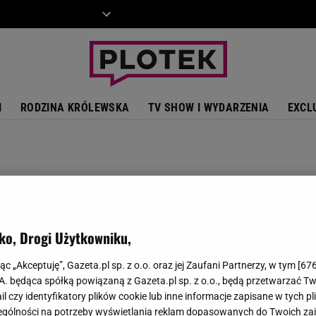
ZIECKO
MOTO
I
RODZINA KRÓLEWSKA
TV SHOW I WYDARZENIA
EXCL
ko, Drogi Użytkowniku,
jąc „Akceptuję”, Gazeta.pl sp. z o.o. oraz jej Zaufani Partnerzy, w tym [
67
.A. będąca spółką powiązaną z Gazeta.pl sp. z o.o., będą przetwarzać T
ail czy identyfikatory plików cookie lub inne informacje zapisane w tych p
gólności na potrzeby wyświetlania reklam dopasowanych do Twoich zain