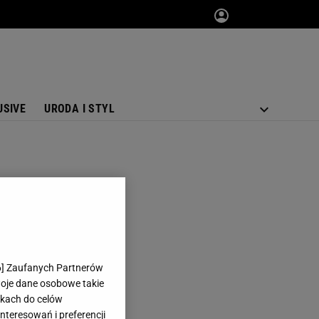
USIVE
URODA I STYL
6
] Zaufanych Partnerów
woje dane osobowe takie
likach do celów
teresowań i preferencji