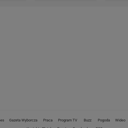
nes
Gazeta Wyborcza
Praca
Program TV
Buzz
Pogoda
Wideo