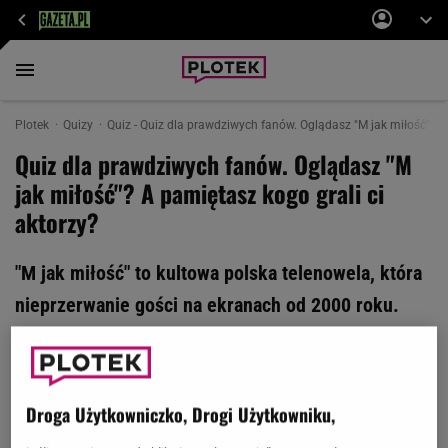
Plotek
Quizy
Quiz - Quiz dla prawdziwych fanów. Oglądasz "M jak miłość"? A 
Quiz dla prawdziwych fanów. Oglądasz "M
jak miłość"? A pamiętasz kogo grali ci
aktorzy?
"M jak miłość" to kultowa polska telenowela, która
nieprzerwanie gości na ekranach od 2000 roku.
Dziś pytamy, czy znasz bohaterów granych przez
aktorów ze zdjęć. Gotów na wyzwanie dla
spostrzegawczych?
Droga Użytkowniczko, Drogi Użytkowniku,