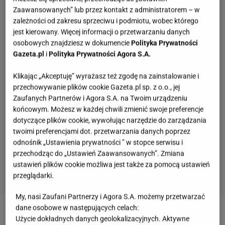
Zaawansowanych” lub przez kontakt z administratorem – w
zależności od zakresu sprzeciwu i podmiotu, wobec którego
jest kierowany. Więcej informacji o przetwarzaniu danych
osobowych znajdziesz w dokumencie
Polityka Prywatności
Gazeta.pl
i
Polityka Prywatności Agora S.A.
Klikając „Akceptuję” wyrażasz też zgodę na zainstalowanie i
przechowywanie plików cookie Gazeta.pl sp. z o.o., jej
Zaufanych Partnerów i Agora S.A. na Twoim urządzeniu
końcowym. Możesz w każdej chwili zmienić swoje preferencje
dotyczące plików cookie, wywołując narzędzie do zarządzania
twoimi preferencjami dot. przetwarzania danych poprzez
odnośnik „Ustawienia prywatności ” w stopce serwisu i
przechodząc do „Ustawień Zaawansowanych”. Zmiana
ustawień plików cookie możliwa jest także za pomocą ustawień
przeglądarki.
My, nasi Zaufani Partnerzy i Agora S.A. możemy przetwarzać
Słowa, których używały nasze prababcie.
dane osobowe w następujących celach:
Udowodnij, że wiesz o co chodzi
Użycie dokładnych danych geolokalizacyjnych. Aktywne