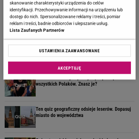
skanowanie charakterystyki urządzenia do celów
identyfikacji. Przechowywanie informacji na urządzeniu lub
Quiz o "Seksmisji". Sprawdź, jak dobrze
dostęp do nich. Spersonalizowane reklamy i treści, pomiar
pamiętasz ten kultowy film
reklam i treści, badnie odbiorców i ulepszanie usług.
Lista Zaufanych Partnerów
Umiesz się zachować? Sprawdź to w quizie z
USTAWIENIA ZAAWANSOWANE
zasad savoir vivre!
AKCEPTUJĘ
Te kultowe teksty zapisały się w pamięci
wszystkich Polaków. Znasz je?
Ten quiz geograficzny odsieje leserów. Dopasuj
miasto do województwa