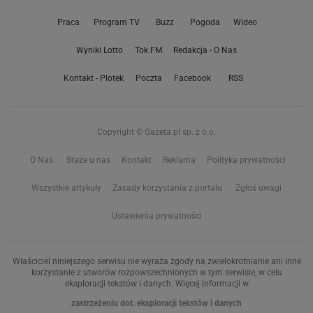
Praca
Program TV
Buzz
Pogoda
Wideo
Wyniki Lotto
Tok.FM
Redakcja - O Nas
Kontakt - Plotek
Poczta
Facebook
RSS
Copyright © Gazeta.pl sp. z o.o.
O Nas
Staże u nas
Kontakt
Reklama
Polityka prywatności
Wszystkie artykuły
Zasady korzystania z portalu
Zgłoś uwagi
Ustawienia prywatności
Właściciel niniejszego serwisu nie wyraża zgody na zwielokrotnianie ani inne
korzystanie z utworów rozpowszechnionych w tym serwisie, w celu
eksploracji tekstów i danych. Więcej informacji w
zastrzeżeniu dot. eksploracji tekstów i danych