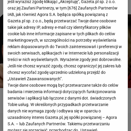
jeśli wyrazisz zgodę klikając „Akceptuję”, Gazeta.pl sp. z o.o.
oraz jej Zaufani Partnerzy, w tym [
676
] Zaufanych Partnerów
IAB, jak również Agora S.A. będąca spółką powiązaną z
Gazeta.pl sp. z o.o., będą przetwarzać Twoje dane osobowe
takie jak adresy IP, adresy e-mail czy identyfikatory plików
cookie lub inne informacje zapisane w tych plikach do celów
marketingowych, w szczególności na potrzeby wyświetlania
reklam dopasowanych do Twoich zainteresowań i preferencji w
swoich serwisach, aplikacjach i w Internecie lub personalizacji
treści w nich wyświetlanych. Wyrażenie zgody jest dobrowolne.
Jeśli nie chcesz wyrazić zgody, chcesz ograniczyć jej zakres lub
chcesz wycofać zgodę uprzednio udzieloną przejdź do
„Ustawień Zaawansowanych”.
Twoje dane osobowe mogą być przetwarzane także do celów
badania i mierzenia informacji dotyczących funkcjonowania
serwisów i aplikacji lub łączone z danymi dot. świadczonych
ROZWIĄŻ QUIZ
Tobie usług. W określonych przypadkach przetwarzanie
danych nie wymaga zgody i odbywa się w oparciu o
uzasadniony interes Gazeta.pl, jej spółki powiązanej – Agora
S.A. – lub Zaufanych Partnerów. Takiemu przetwarzaniu
możesz się sprzeciwić, przechodząc do „Ustawień