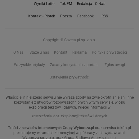
Wyniki Lotto
Tok.FM
Redakcja - O Nas
Kontakt - Plotek
Poczta
Facebook
RSS
Copyright © Gazeta.pl sp. z o.o.
O Nas
Staże u nas
Kontakt
Reklama
Polityka prywatności
Wszystkie artykuły
Zasady korzystania z portalu
Zgłoś uwagi
Ustawienia prywatności
Właściciel niniejszego serwisu nie wyraża zgody na zwielokrotnianie ani inne
korzystanie z utworów rozpowszechnionych w tym serwisie, w celu
eksploracji tekstów i danych. Więcej informacji w
zastrzeżeniu dot. eksploracji tekstów i danych
Treści z
serwisów internetowych Grupy Wyborcza.pl
oraz serwisu tokfm.pl
prezentujemy w ramach komercyjnej współpracy z ich wydawcami:
Wyborcza sp. z o.o. oraz Grupą Radiową Agory sp. z o.o.