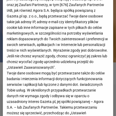
oraz jej Zaufani Partnerzy, w tym [
676
] Zaufanych Partnerów
IAB, jak również Agora S.A. będąca spółką powiązaną z
Gazeta.pl sp. z o.o., będą przetwarzać Twoje dane osobowe
takie jak adresy IP, adresy e-mail czy identyfikatory plików
cookie lub inne informacje zapisane w tych plikach do celów
marketingowych, w szczególności na potrzeby wyświetlania
reklam dopasowanych do Twoich zainteresowań i preferencji w
swoich serwisach, aplikacjach i w Internecie lub personalizacji
treści w nich wyświetlanych. Wyrażenie zgody jest dobrowolne.
Jeśli nie chcesz wyrazić zgody, chcesz ograniczyć jej zakres lub
chcesz wycofać zgodę uprzednio udzieloną przejdź do
„Ustawień Zaawansowanych”.
ROZWIĄŻ PSYCHOTEST
Twoje dane osobowe mogą być przetwarzane także do celów
badania i mierzenia informacji dotyczących funkcjonowania
serwisów i aplikacji lub łączone z danymi dot. świadczonych
Tobie usług. W określonych przypadkach przetwarzanie
danych nie wymaga zgody i odbywa się w oparciu o
uzasadniony interes Gazeta.pl, jej spółki powiązanej – Agora
S.A. – lub Zaufanych Partnerów. Takiemu przetwarzaniu
możesz się sprzeciwić, przechodząc do „Ustawień