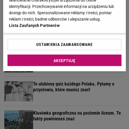
skanowanie charakterystyki urządzenia do celów
znawca zdobędzie 12/12!
identyfikacji. Przechowywanie informacji na urządzeniu lub
dostęp do nich. Spersonalizowane reklamy i treści, pomiar
reklam i treści, badnie odbiorców i ulepszanie usług.
Kulinarny quiz logiczny. Dopasujesz składnik do
Lista Zaufanych Partnerów
potrawy?
USTAWIENIA ZAAWANSOWANE
Weekendowy quiz wyłoni prymusów. Większość z
was odpada już w 3. pytaniu
AKCEPTUJĘ
To ulubiony quiz każdego Polaka. Pytamy o
przysłowia, które musisz znać!
Klasówka geograficzna na poziomie liceum. Te
fakty powinieneś znać