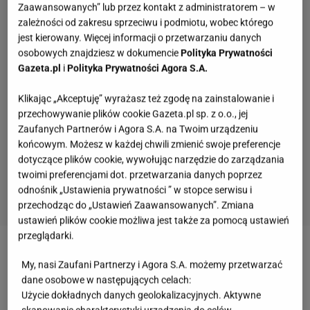
Zaawansowanych” lub przez kontakt z administratorem – w
zależności od zakresu sprzeciwu i podmiotu, wobec którego
jest kierowany. Więcej informacji o przetwarzaniu danych
osobowych znajdziesz w dokumencie
Polityka Prywatności
Gazeta.pl
i
Polityka Prywatności Agora S.A.
Klikając „Akceptuję” wyrażasz też zgodę na zainstalowanie i
przechowywanie plików cookie Gazeta.pl sp. z o.o., jej
Zaufanych Partnerów i Agora S.A. na Twoim urządzeniu
końcowym. Możesz w każdej chwili zmienić swoje preferencje
dotyczące plików cookie, wywołując narzędzie do zarządzania
twoimi preferencjami dot. przetwarzania danych poprzez
odnośnik „Ustawienia prywatności ” w stopce serwisu i
przechodząc do „Ustawień Zaawansowanych”. Zmiana
ustawień plików cookie możliwa jest także za pomocą ustawień
Quiz. Te filmy zna każdy, ale czy wystarczy jeden
przeglądarki.
kadr, by podać tytuł?
My, nasi Zaufani Partnerzy i Agora S.A. możemy przetwarzać
dane osobowe w następujących celach:
Użycie dokładnych danych geolokalizacyjnych. Aktywne
Quiz. Rozszyfruj skróty z czasów PRL. Tylko