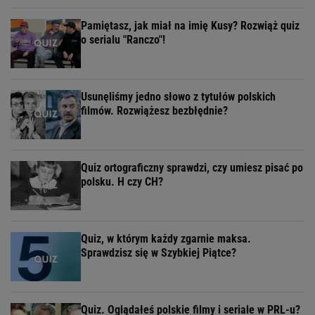
Pamiętasz, jak miał na imię Kusy? Rozwiąż quiz
o serialu "Ranczo"!
Usunęliśmy jedno słowo z tytułów polskich
filmów. Rozwiążesz bezbłędnie?
Quiz ortograficzny sprawdzi, czy umiesz pisać po
polsku. H czy CH?
Quiz, w którym każdy zgarnie maksa.
Sprawdzisz się w Szybkiej Piątce?
Quiz. Oglądałeś polskie filmy i seriale w PRL-u?