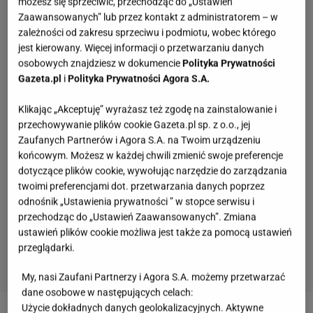
możesz się sprzeciwić, przechodząc do „Ustawień
Zaawansowanych” lub przez kontakt z administratorem – w
zależności od zakresu sprzeciwu i podmiotu, wobec którego
jest kierowany. Więcej informacji o przetwarzaniu danych
osobowych znajdziesz w dokumencie
Polityka Prywatności
Gazeta.pl
i
Polityka Prywatności Agora S.A.
Klikając „Akceptuję” wyrażasz też zgodę na zainstalowanie i
przechowywanie plików cookie Gazeta.pl sp. z o.o., jej
Zaufanych Partnerów i Agora S.A. na Twoim urządzeniu
końcowym. Możesz w każdej chwili zmienić swoje preferencje
dotyczące plików cookie, wywołując narzędzie do zarządzania
twoimi preferencjami dot. przetwarzania danych poprzez
odnośnik „Ustawienia prywatności ” w stopce serwisu i
przechodząc do „Ustawień Zaawansowanych”. Zmiana
ustawień plików cookie możliwa jest także za pomocą ustawień
przeglądarki.
My, nasi Zaufani Partnerzy i Agora S.A. możemy przetwarzać
dane osobowe w następujących celach:
Kulinarny quiz wiedzy. 11/11 zdobędą tylko
Użycie dokładnych danych geolokalizacyjnych. Aktywne
prawdziwi smakosze!