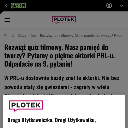
Plotek
Quizy
Quiz - Rozwiąż quiz filmowy. Masz pamięć do twarzy? Pytamy o 
Rozwiąż quiz filmowy. Masz pamięć do
twarzy? Pytamy o piękne aktorki PRL-u.
Odpadacie na 9. pytaniu!
W PRL-u dosłownie każdy znał te aktorki. Nie bez
powodu stały się gwiazdami - zagrały w wielu
filmach i serialach! W tym quizie musisz jedynie
wskazać, kto wcielił się w kultowe role. Zdobycie
wyniku 12/12 to spore osiągnięcie! Uda ci się tego
Droga Użytkowniczko, Drogi Użytkowniku,
dokonać?