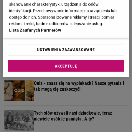
skanowanie charakterystyki urządzenia do celów
identyfikacji. Przechowywanie informacji na urządzeniu lub
dostęp do nich. Spersonalizowane reklamy i treści, pomiar
Sieć ma oczy czy oka? Quiz tak podchwytliwy, że
reklam i treści, badnie odbiorców i ulepszanie usług.
złapiesz się za głowę!
Lista Zaufanych Partnerów
USTAWIENIA ZAAWANSOWANE
Słodki quiz dla łasuchów. Rozpoznasz te pyszne
ciasta na zdjęciach?
AKCEPTUJĘ
Quiz - znasz się na wypiekach? Nasze pytania i
tak mogą cię zaskoczyć!
Tych słów używali nasi dziadkowie, teraz
niewiele osób je pamięta. A ty?