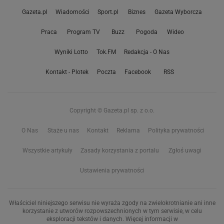
Gazeta.pl
Wiadomości
Sport.pl
Biznes
Gazeta Wyborcza
Praca
Program TV
Buzz
Pogoda
Wideo
Wyniki Lotto
Tok.FM
Redakcja - O Nas
Kontakt - Plotek
Poczta
Facebook
RSS
Copyright © Gazeta.pl sp. z o.o.
O Nas
Staże u nas
Kontakt
Reklama
Polityka prywatności
Wszystkie artykuły
Zasady korzystania z portalu
Zgłoś uwagi
Ustawienia prywatności
Właściciel niniejszego serwisu nie wyraża zgody na zwielokrotnianie ani inne
korzystanie z utworów rozpowszechnionych w tym serwisie, w celu
eksploracji tekstów i danych. Więcej informacji w