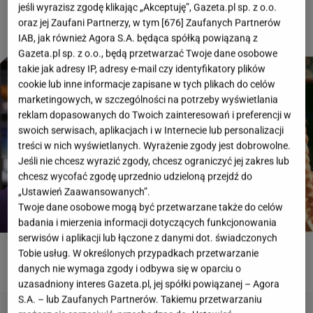
jeśli wyrazisz zgodę klikając „Akceptuję”, Gazeta.pl sp. z o.o.
oraz jej Zaufani Partnerzy, w tym [
676
] Zaufanych Partnerów
IAB, jak również Agora S.A. będąca spółką powiązaną z
Gazeta.pl sp. z o.o., będą przetwarzać Twoje dane osobowe
takie jak adresy IP, adresy e-mail czy identyfikatory plików
cookie lub inne informacje zapisane w tych plikach do celów
marketingowych, w szczególności na potrzeby wyświetlania
reklam dopasowanych do Twoich zainteresowań i preferencji w
swoich serwisach, aplikacjach i w Internecie lub personalizacji
treści w nich wyświetlanych. Wyrażenie zgody jest dobrowolne.
Jeśli nie chcesz wyrazić zgody, chcesz ograniczyć jej zakres lub
chcesz wycofać zgodę uprzednio udzieloną przejdź do
„Ustawień Zaawansowanych”.
Twoje dane osobowe mogą być przetwarzane także do celów
badania i mierzenia informacji dotyczących funkcjonowania
serwisów i aplikacji lub łączone z danymi dot. świadczonych
Tobie usług. W określonych przypadkach przetwarzanie
ROZWIĄŻ QUIZ
danych nie wymaga zgody i odbywa się w oparciu o
uzasadniony interes Gazeta.pl, jej spółki powiązanej – Agora
S.A. – lub Zaufanych Partnerów. Takiemu przetwarzaniu