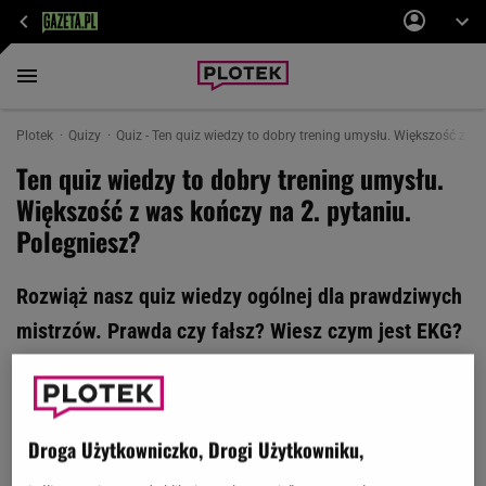
Plotek
Quizy
Quiz - Ten quiz wiedzy to dobry trening umysłu. Większość z wa
Ten quiz wiedzy to dobry trening umysłu.
Większość z was kończy na 2. pytaniu.
Polegniesz?
Rozwiąż nasz quiz wiedzy ogólnej dla prawdziwych
mistrzów. Prawda czy fałsz? Wiesz czym jest EKG?
To masz już jeden punkt. Uważaj na 2. pytanie! O
komplecie pomarzą nieliczni. Podejmiesz
wyzwanie czy polegniesz?
Droga Użytkowniczko, Drogi Użytkowniku,