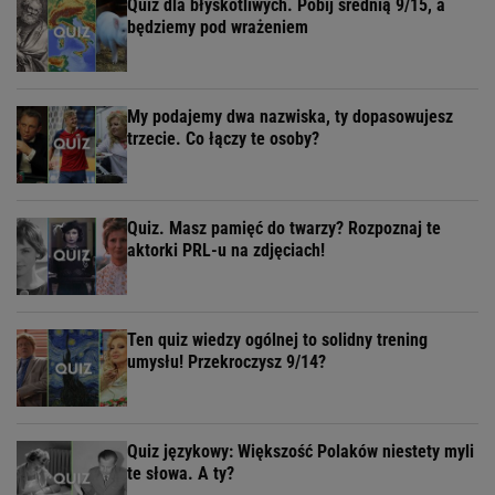
Quiz dla błyskotliwych. Pobij średnią 9/15, a
będziemy pod wrażeniem
My podajemy dwa nazwiska, ty dopasowujesz
trzecie. Co łączy te osoby?
Quiz. Masz pamięć do twarzy? Rozpoznaj te
aktorki PRL-u na zdjęciach!
Ten quiz wiedzy ogólnej to solidny trening
umysłu! Przekroczysz 9/14?
Quiz językowy: Większość Polaków niestety myli
te słowa. A ty?