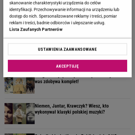
skanowanie charakterystyki urządzenia do celów
identyfikacji. Przechowywanie informacji na urządzeniu lub
Quiz - o tych zawodach nawet nie słyszałeś.
dostęp do nich. Spersonalizowane reklamy i treści, pomiar
Wiesz, kim był retman?
reklam i treści, badnie odbiorców i ulepszanie usług.
Lista Zaufanych Partnerów
Żyłeś w PRL-u? Sprawdź w naszym quizie, czy
USTAWIENIA ZAAWANSOWANE
pamiętasz te programy
AKCEPTUJĘ
Geograficzny quiz wyłoni ekspertów. Tylko 30% z
was zdobywa komplet!
Niemen, Jantar, Krawczyk? Wiesz, kto
wykonywał klasyki polskiej muzyki?