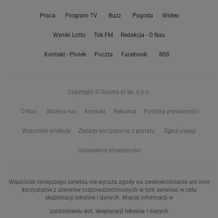
Praca
Program TV
Buzz
Pogoda
Wideo
Wyniki Lotto
Tok.FM
Redakcja - O Nas
Kontakt - Plotek
Poczta
Facebook
RSS
Copyright © Gazeta.pl sp. z o.o.
O Nas
Staże u nas
Kontakt
Reklama
Polityka prywatności
Wszystkie artykuły
Zasady korzystania z portalu
Zgłoś uwagi
Ustawienia prywatności
Właściciel niniejszego serwisu nie wyraża zgody na zwielokrotnianie ani inne
korzystanie z utworów rozpowszechnionych w tym serwisie, w celu
eksploracji tekstów i danych. Więcej informacji w
zastrzeżeniu dot. eksploracji tekstów i danych