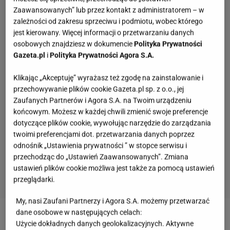
Zaawansowanych” lub przez kontakt z administratorem – w
zależności od zakresu sprzeciwu i podmiotu, wobec którego
jest kierowany. Więcej informacji o przetwarzaniu danych
osobowych znajdziesz w dokumencie
Polityka Prywatności
Gazeta.pl
i
Polityka Prywatności Agora S.A.
Klikając „Akceptuję” wyrażasz też zgodę na zainstalowanie i
przechowywanie plików cookie Gazeta.pl sp. z o.o., jej
Zaufanych Partnerów i Agora S.A. na Twoim urządzeniu
końcowym. Możesz w każdej chwili zmienić swoje preferencje
dotyczące plików cookie, wywołując narzędzie do zarządzania
twoimi preferencjami dot. przetwarzania danych poprzez
odnośnik „Ustawienia prywatności ” w stopce serwisu i
przechodząc do „Ustawień Zaawansowanych”. Zmiana
ustawień plików cookie możliwa jest także za pomocą ustawień
przeglądarki.
My, nasi Zaufani Partnerzy i Agora S.A. możemy przetwarzać
Ten quiz logiczny zmusi Cię do myślenia. Wynik
dane osobowe w następujących celach:
3/8 to powód do dumy
Użycie dokładnych danych geolokalizacyjnych. Aktywne