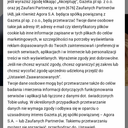
jeśli wyrazisz zgodę klikając „Akceptuję”, Gazeta.pl sp. z o.o.
oraz jej Zaufani Partnerzy, w tym [
676
] Zaufanych Partnerów
IAB, jak również Agora S.A. będąca spółką powiązaną z
Gazeta.pl sp. z o.o., będą przetwarzać Twoje dane osobowe
takie jak adresy IP, adresy e-mail czy identyfikatory plików
cookie lub inne informacje zapisane w tych plikach do celów
marketingowych, w szczególności na potrzeby wyświetlania
reklam dopasowanych do Twoich zainteresowań i preferencji w
swoich serwisach, aplikacjach i w Internecie lub personalizacji
treści w nich wyświetlanych. Wyrażenie zgody jest dobrowolne.
Jeśli nie chcesz wyrazić zgody, chcesz ograniczyć jej zakres lub
chcesz wycofać zgodę uprzednio udzieloną przejdź do
„Ustawień Zaawansowanych”.
Twoje dane osobowe mogą być przetwarzane także do celów
badania i mierzenia informacji dotyczących funkcjonowania
serwisów i aplikacji lub łączone z danymi dot. świadczonych
ROZWIĄŻ QUIZ
Tobie usług. W określonych przypadkach przetwarzanie
danych nie wymaga zgody i odbywa się w oparciu o
uzasadniony interes Gazeta.pl, jej spółki powiązanej – Agora
S.A. – lub Zaufanych Partnerów. Takiemu przetwarzaniu
możesz się sprzeciwić, przechodząc do „Ustawień