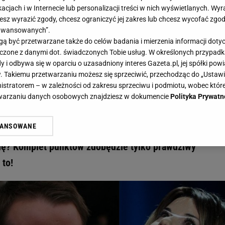
acjach i w Internecie lub personalizacji treści w nich wyświetlanych. Wyr
cesz wyrazić zgody, chcesz ograniczyć jej zakres lub chcesz wycofać zgo
aawansowanych”.
 być przetwarzane także do celów badania i mierzenia informacji dot
 łączone z danymi dot. świadczonych Tobie usług. W określonych przypad
dź, czy dopasujesz imię do trzech nazwisk. Tylko 30% zdobywa komplet punktów! - G
i odbywa się w oparciu o uzasadniony interes Gazeta.pl, jej spółki powi
prawdź, czy dopasujesz imię do trz
. Takiemu przetwarzaniu możesz się sprzeciwić, przechodząc do „Ust
nistratorem – w zależności od zakresu sprzeciwu i podmiotu, wobec które
 zdobywa komplet punktów!
etwarzaniu danych osobowych znajdziesz w dokumencie
Polityka Prywatn
WANSOWANE
zy. Zadanie jest proste: my podajemy trzy nazwiska, a 
żasz też zgodę na zainstalowanie i przechowywanie plików cookie Gazeta.p
gora S.A. na Twoim urządzeniu końcowym. Możesz w każdej chwili zmien
dę? Komplet punktów zdobędzie tylko prawdziwy
 wywołując narzędzie do zarządzania twoimi preferencjami dot. przetw
 to!
ywatności ” w stopce serwisu i przechodząc do „Ustawień Zaawansowan
st także za pomocą ustawień przeglądarki.
rzy i Agora S.A. możemy przetwarzać dane osobowe w następujących cel
 geolokalizacyjnych. Aktywne skanowanie charakterystyki urządzenia do
 na urządzeniu lub dostęp do nich. Spersonalizowane reklamy i treści, p