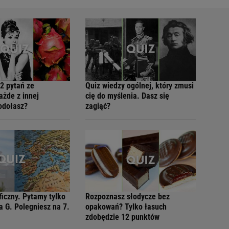
2 pytań ze
Quiz wiedzy ogólnej, który zmusi
ażde z innej
cię do myślenia. Dasz się
Podołasz?
zagiąć?
ficzny. Pytamy tylko
Rozpoznasz słodycze bez
a G. Polegniesz na 7.
opakowań? Tylko łasuch
zdobędzie 12 punktów