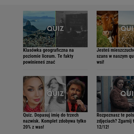
Klasówka geograficzna na
Jesteś mieszczuc
poziomie liceum. Te fakty
szans w naszym qui
powinieneś znać
wsi!
Quiz. Dopasuj imię do trzech
Rozpoznasz te pols
nazwisk. Komplet zdobywa tylko
zdjęciach? Zgarnij 
20% z was!
12/12!