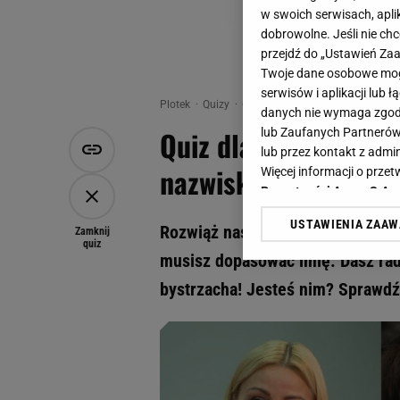
w swoich serwisach, aplik
dobrowolne. Jeśli nie ch
przejdź do „Ustawień Z
Twoje dane osobowe mogą
serwisów i aplikacji lub
Plotek
Quizy
Quiz - Quiz dla bystrych. Spraw
danych nie wymaga zgody 
Quiz dla bystrych. S
lub Zaufanych Partnerów
lub przez kontakt z admi
nazwisk. Tylko 30%
Więcej informacji o prz
Prywatności Agora S.A.
USTAWIENIA ZAA
Rozwiąż nasz nietypowy quiz wied
Klikając „Akceptuję” wyra
Zamknij
quiz
Zaufanych Partnerów i A
musisz dopasować imię. Dasz ra
dotyczące plików cookie,
bystrzacha! Jesteś nim? Sprawdź
odnośnik „Ustawienia pr
plików cookie możliwa je
My, nasi Zaufani Partne
Użycie dokładnych danych
Przechowywanie informacji