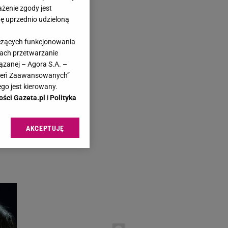
ażenie zgody jest
dę uprzednio udzieloną
yczących funkcjonowania
kach przetwarzanie
azeta.pl
ązanej – Agora S.A. –
ech
awień Zaawansowanych”
go jest kierowany.
ości Gazeta.pl
i
Polityka
AKCEPTUJĘ
ty
l sp. z o.o., jej
ić swoje preferencje
arzania danych poprzez
ych”. Zmiana ustawień
ach:
 celów identyfikacji.
omiar reklam i treści,