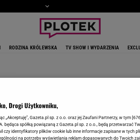
ZIECKO
MOTO
I
RODZINA KRÓLEWSKA
TV SHOW I WYDARZENIA
EXCL
ko, Drogi Użytkowniku,
jąc „Akceptuję”, Gazeta.pl sp. z o.o. oraz jej Zaufani Partnerzy, w tym [
67
.A. będąca spółką powiązaną z Gazeta.pl sp. z o.o., będą przetwarzać T
ail czy identyfikatory plików cookie lub inne informacje zapisane w tych p
gólności na potrzeby wyświetlania reklam dopasowanych do Twoich zain