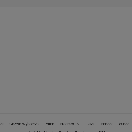
nes
Gazeta Wyborcza
Praca
Program TV
Buzz
Pogoda
Wideo