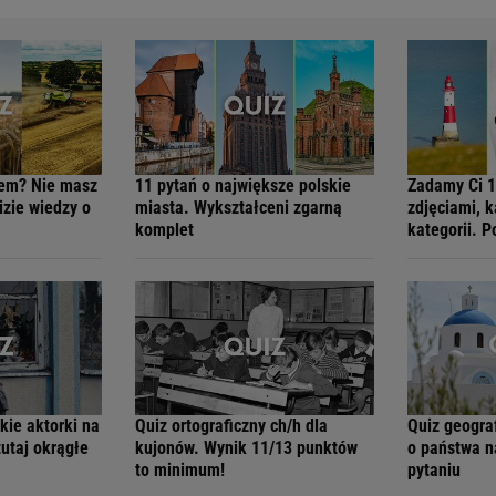
hem? Nie masz
11 pytań o największe polskie
Zadamy Ci 1
zie wiedzy o
miasta. Wykształceni zgarną
zdjęciami, k
komplet
kategorii. 
kie aktorki na
Quiz ortograficzny ch/h dla
Quiz geogra
tutaj okrągłe
kujonów. Wynik 11/13 punktów
o państwa n
to minimum!
pytaniu