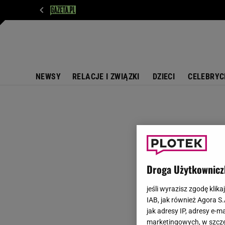
WIADOMOŚCI
NEXT
SPORT
PLOTEK
D
NEWSY
RELACJE I ZWIĄZKI
DZIECI
CELEBRYC
Droga Użytkownicz
jeśli wyrazisz zgodę klika
IAB, jak również Agora S
jak adresy IP, adresy e-m
marketingowych, w szcze