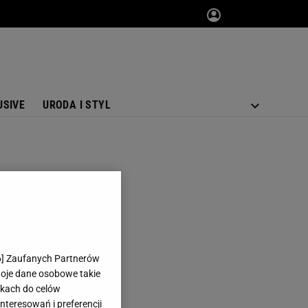
USIVE
URODA I STYL
6
] Zaufanych Partnerów
woje dane osobowe takie
likach do celów
teresowań i preferencji