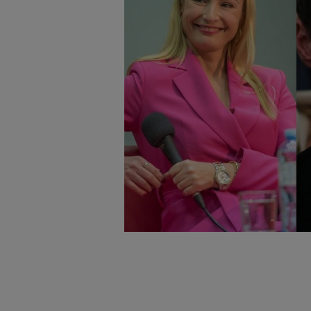
badnie odbiorców i uleps