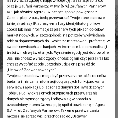
jeśli wyrazisz zgodę klikając „Akceptuję”, Gazeta.pl sp. z o.o.
oraz jej Zaufani Partnerzy, w tym [
676
] Zaufanych Partnerów
IAB, jak również Agora S.A. będąca spółką powiązaną z
Gazeta.pl sp. z o.o., będą przetwarzać Twoje dane osobowe
takie jak adresy IP, adresy e-mail czy identyfikatory plików
cookie lub inne informacje zapisane w tych plikach do celów
marketingowych, w szczególności na potrzeby wyświetlania
reklam dopasowanych do Twoich zainteresowań i preferencji w
swoich serwisach, aplikacjach i w Internecie lub personalizacji
treści w nich wyświetlanych. Wyrażenie zgody jest dobrowolne.
Jeśli nie chcesz wyrazić zgody, chcesz ograniczyć jej zakres lub
chcesz wycofać zgodę uprzednio udzieloną przejdź do
„Ustawień Zaawansowanych”.
Twoje dane osobowe mogą być przetwarzane także do celów
badania i mierzenia informacji dotyczących funkcjonowania
ROZWIĄŻ QUIZ
serwisów i aplikacji lub łączone z danymi dot. świadczonych
Tobie usług. W określonych przypadkach przetwarzanie
danych nie wymaga zgody i odbywa się w oparciu o
uzasadniony interes Gazeta.pl, jej spółki powiązanej – Agora
S.A. – lub Zaufanych Partnerów. Takiemu przetwarzaniu
możesz się sprzeciwić, przechodząc do „Ustawień