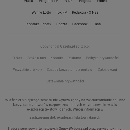
Praca
Program TV
Buzz
Pogoda
Wideo
Wyniki Lotto
Tok.FM
Redakcja - O Nas
Kontakt - Plotek
Poczta
Facebook
RSS
Copyright © Gazeta.pl sp. z o.o.
O Nas
Staże u nas
Kontakt
Reklama
Polityka prywatności
Wszystkie artykuły
Zasady korzystania z portalu
Zgłoś uwagi
Ustawienia prywatności
Właściciel niniejszego serwisu nie wyraża zgody na zwielokrotnianie ani inne
korzystanie z utworów rozpowszechnionych w tym serwisie, w celu
eksploracji tekstów i danych. Więcej informacji w
zastrzeżeniu dot. eksploracji tekstów i danych
Treści z
serwisów internetowych Grupy Wyborcza.pl
oraz serwisu tokfm.pl