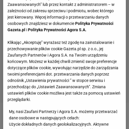
Zaawansowanych” lub przez kontakt z administratorem – w
zależności od zakresu sprzeciwu i podmiotu, wobec którego
jest kierowany. Więcej informacji o przetwarzaniu danych
osobowych znajdziesz w dokumencie
Polityka Prywatności
Gazeta.pl
i
Polityka Prywatności Agora S.A.
Klikając „Akceptuję” wyrażasz też zgodę na zainstalowanie i
przechowywanie plików cookie Gazeta.pl sp. z o.o., jej
Zaufanych Partnerów i Agora S.A. na Twoim urządzeniu
końcowym. Możesz w każdej chwili zmienić swoje preferencje
dotyczące plików cookie, wywołując narzędzie do zarządzania
twoimi preferencjami dot. przetwarzania danych poprzez
odnośnik „Ustawienia prywatności ” w stopce serwisu i
przechodząc do „Ustawień Zaawansowanych”. Zmiana
ustawień plików cookie możliwa jest także za pomocą ustawień
przeglądarki.
Quiz - o tych zawodach nawet nie słyszałeś.
Wiesz, kim był retman?
My, nasi Zaufani Partnerzy i Agora S.A. możemy przetwarzać
dane osobowe w następujących celach:
Użycie dokładnych danych geolokalizacyjnych. Aktywne