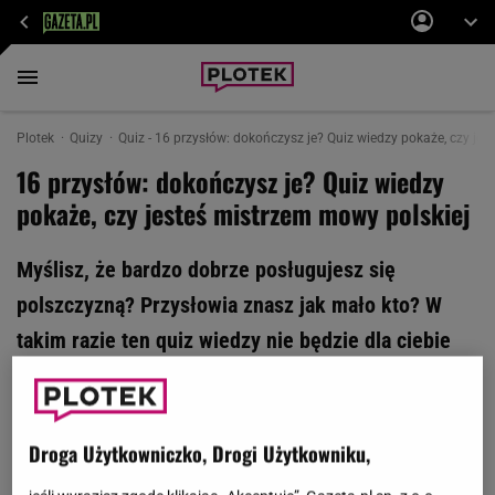
Plotek
Quizy
Quiz - 16 przysłów: dokończysz je? Quiz wiedzy pokaże, czy jes
16 przysłów: dokończysz je? Quiz wiedzy
pokaże, czy jesteś mistrzem mowy polskiej
Myślisz, że bardzo dobrze posługujesz się
polszczyzną? Przysłowia znasz jak mało kto? W
takim razie ten quiz wiedzy nie będzie dla ciebie
trudnością. Przygotowaliśmy 16 przysłów. Dokończ
je i zostań mistrzem mowy polskiej!
Droga Użytkowniczko, Drogi Użytkowniku,