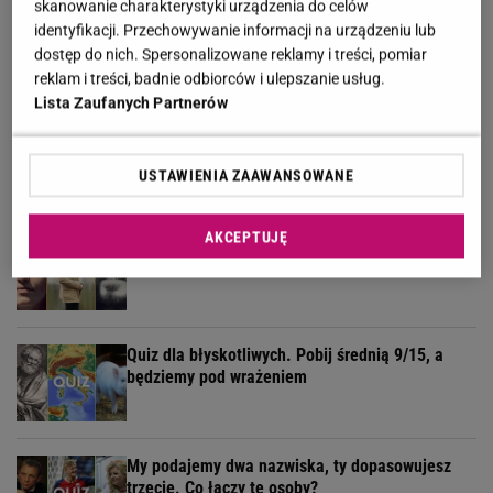
skanowanie charakterystyki urządzenia do celów
Żyłeś w PRL-u? Sprawdź w naszym quizie, czy
identyfikacji. Przechowywanie informacji na urządzeniu lub
pamiętasz te programy
dostęp do nich. Spersonalizowane reklamy i treści, pomiar
reklam i treści, badnie odbiorców i ulepszanie usług.
Lista Zaufanych Partnerów
Geograficzny quiz wyłoni ekspertów. Tylko 30% z
was zdobywa komplet!
USTAWIENIA ZAAWANSOWANE
AKCEPTUJĘ
Niemen, Jantar, Krawczyk? Wiesz, kto
wykonywał klasyki polskiej muzyki?
Quiz dla błyskotliwych. Pobij średnią 9/15, a
będziemy pod wrażeniem
My podajemy dwa nazwiska, ty dopasowujesz
trzecie. Co łączy te osoby?