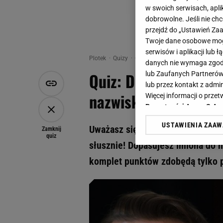
w swoich serwisach, aplik
dobrowolne. Jeśli nie ch
przejdź do „Ustawień Z
Twoje dane osobowe mogą
serwisów i aplikacji lub
Plotek
Quizy
Quiz - Quiz: Dobrze znasz polsk
danych nie wymaga zgody 
Quiz: Dobrze znasz 
lub Zaufanych Partnerów
lub przez kontakt z admi
nazwisk. 12/12 nie d
Więcej informacji o prz
Prywatności Agora S.A.
USTAWIENIA ZAA
Uważasz się za prawdziwego fana 
Klikając „Akceptuję” wyra
Zamknij
quiz
Zaufanych Partnerów i A
słusznie! Dopasujesz imiona do 
dotyczące plików cookie,
komplet punktów zdobędą tylko p
odnośnik „Ustawienia pr
plików cookie możliwa je
My, nasi Zaufani Partne
Użycie dokładnych danych
Przechowywanie informacji