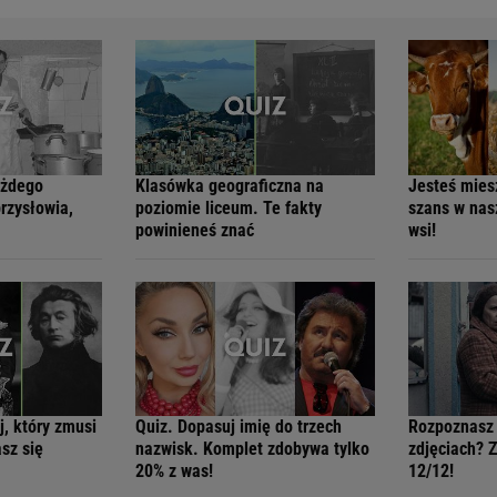
ażdego
Klasówka geograficzna na
Jesteś mie
rzysłowia,
poziomie liceum. Te fakty
szans w nas
powinieneś znać
wsi!
j, który zmusi
Quiz. Dopasuj imię do trzech
Rozpoznasz 
asz się
nazwisk. Komplet zdobywa tylko
zdjęciach? Z
20% z was!
12/12!