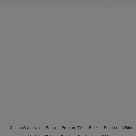
nes
Gazeta Wyborcza
Praca
Program TV
Buzz
Pogoda
Wideo