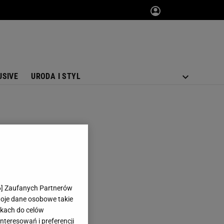
USIVE
URODA I STYL
6
] Zaufanych Partnerów
woje dane osobowe takie
likach do celów
teresowań i preferencji