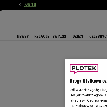
WIADOMOŚCI
NEXT
SPORT
PLOTEK
D
NEWSY
RELACJE I ZWIĄZKI
DZIECI
CELEBRYC
Droga Użytkownicz
jeśli wyrazisz zgodę klika
IAB, jak również Agora S
jak adresy IP, adresy e-m
marketingowych, w szcze