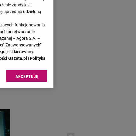
ażenie zgody jest
dę uprzednio udzieloną
yczących funkcjonowania
kach przetwarzanie
ązanej – Agora S.A. –
o
awień Zaawansowanych”
go jest kierowany.
ości Gazeta.pl
i
Polityka
AKCEPTUJĘ
czy
l sp. z o.o., jej
ić swoje preferencje
arzania danych poprzez
ych”. Zmiana ustawień
ach:
 celów identyfikacji.
omiar reklam i treści,