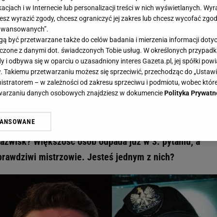
acjach i w Internecie lub personalizacji treści w nich wyświetlanych. Wyr
cesz wyrazić zgody, chcesz ograniczyć jej zakres lub chcesz wycofać zgo
aawansowanych”.
 być przetwarzane także do celów badania i mierzenia informacji dot
 łączone z danymi dot. świadczonych Tobie usług. W określonych przypad
ich aktorów? Dopasuj imiona do nazwisk. 12/12 nie dla każdego - Gazeta.pl
i odbywa się w oparciu o uzasadniony interes Gazeta.pl, jej spółki powi
polskich aktorów? Dopasuj imiona d
. Takiemu przetwarzaniu możesz się sprzeciwić, przechodząc do „Ust
nistratorem – w zależności od zakresu sprzeciwu i podmiotu, wobec które
la każdego
etwarzaniu danych osobowych znajdziesz w dokumencie
Polityka Prywatn
WANSOWANE
polskich aktorów? Rozwiąż nasz quiz i się przekonaj, 
żasz też zgodę na zainstalowanie i przechowywanie plików cookie Gazeta.p
gora S.A. na Twoim urządzeniu końcowym. Możesz w każdej chwili zmien
nazwisk? Większość osób odpada już w 3. pytaniu, a
 wywołując narzędzie do zarządzania twoimi preferencjami dot. przetw
rawdziwi mistrzowie. Jesteś jednym z nich?
ywatności ” w stopce serwisu i przechodząc do „Ustawień Zaawansowan
st także za pomocą ustawień przeglądarki.
rzy i Agora S.A. możemy przetwarzać dane osobowe w następujących cel
 geolokalizacyjnych. Aktywne skanowanie charakterystyki urządzenia do
 na urządzeniu lub dostęp do nich. Spersonalizowane reklamy i treści, p