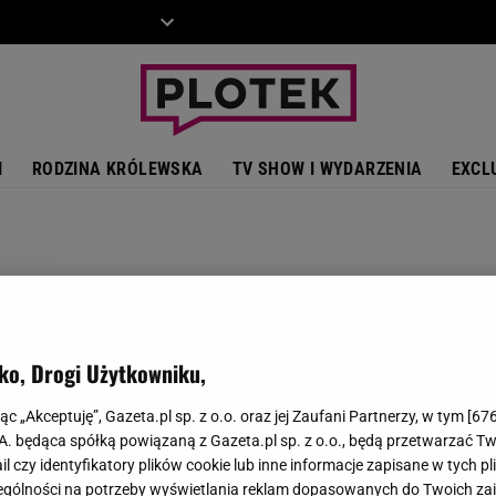
ZIECKO
MOTO
I
RODZINA KRÓLEWSKA
TV SHOW I WYDARZENIA
EXCL
ko, Drogi Użytkowniku,
jąc „Akceptuję”, Gazeta.pl sp. z o.o. oraz jej Zaufani Partnerzy, w tym [
67
.A. będąca spółką powiązaną z Gazeta.pl sp. z o.o., będą przetwarzać T
ail czy identyfikatory plików cookie lub inne informacje zapisane w tych p
gólności na potrzeby wyświetlania reklam dopasowanych do Twoich zain