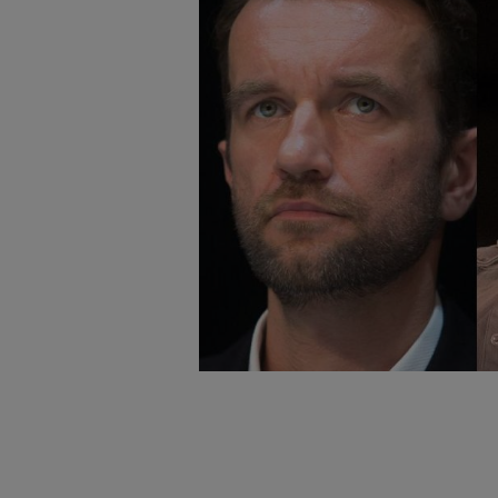
badnie odbiorców i uleps