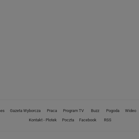
nes
Gazeta Wyborcza
Praca
Program TV
Buzz
Pogoda
Wideo
Kontakt - Plotek
Poczta
Facebook
RSS