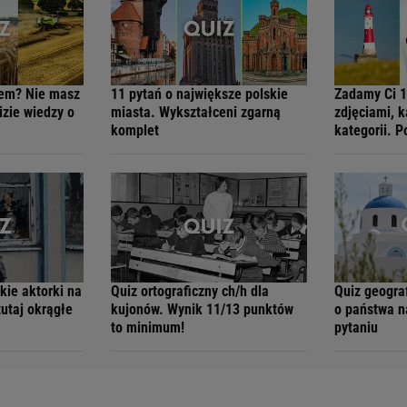
hem? Nie masz
11 pytań o największe polskie
Zadamy Ci 1
zie wiedzy o
miasta. Wykształceni zgarną
zdjęciami, k
komplet
kategorii. 
kie aktorki na
Quiz ortograficzny ch/h dla
Quiz geogra
tutaj okrągłe
kujonów. Wynik 11/13 punktów
o państwa n
to minimum!
pytaniu