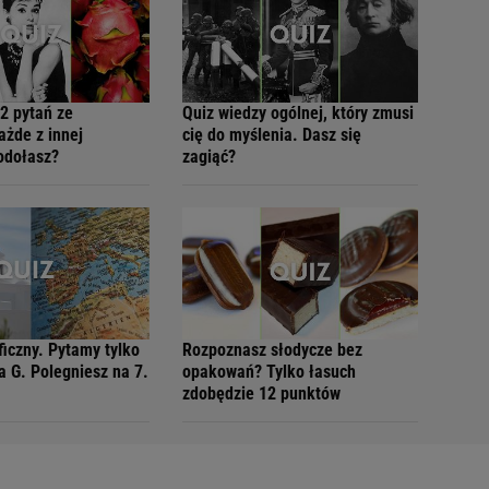
2 pytań ze
Quiz wiedzy ogólnej, który zmusi
ażde z innej
cię do myślenia. Dasz się
Podołasz?
zagiąć?
ficzny. Pytamy tylko
Rozpoznasz słodycze bez
a G. Polegniesz na 7.
opakowań? Tylko łasuch
zdobędzie 12 punktów