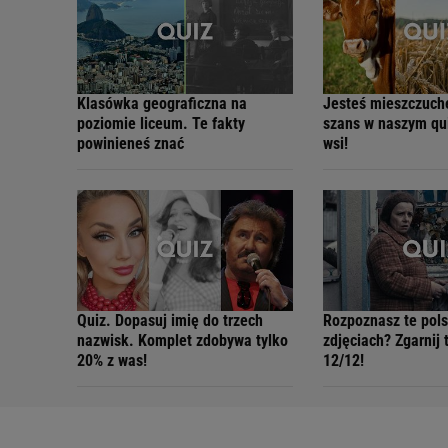
Klasówka geograficzna na
Jesteś mieszczuc
poziomie liceum. Te fakty
szans w naszym qui
powinieneś znać
wsi!
Quiz. Dopasuj imię do trzech
Rozpoznasz te pols
nazwisk. Komplet zdobywa tylko
zdjęciach? Zgarnij 
20% z was!
12/12!