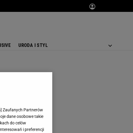
USIVE
URODA I STYL
6
] Zaufanych Partnerów
woje dane osobowe takie
likach do celów
teresowań i preferencji