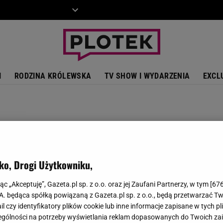
ZIECKO
MOTO
I
RODZINA KRÓLEWSKA
TV SHOW I WYDARZENIA
EXCL
ko, Drogi Użytkowniku,
jąc „Akceptuję”, Gazeta.pl sp. z o.o. oraz jej Zaufani Partnerzy, w tym [
67
.A. będąca spółką powiązaną z Gazeta.pl sp. z o.o., będą przetwarzać T
ail czy identyfikatory plików cookie lub inne informacje zapisane w tych p
gólności na potrzeby wyświetlania reklam dopasowanych do Twoich zain