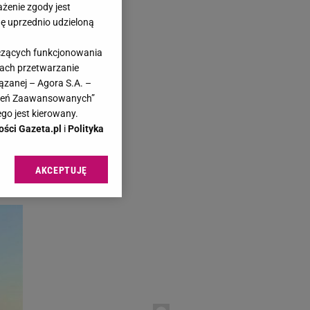
ażenie zgody jest
dę uprzednio udzieloną
yczących funkcjonowania
kach przetwarzanie
ązanej – Agora S.A. –
awień Zaawansowanych”
go jest kierowany.
ości Gazeta.pl
i
Polityka
AKCEPTUJĘ
l sp. z o.o., jej
ić swoje preferencje
arzania danych poprzez
ych”. Zmiana ustawień
ach:
 celów identyfikacji.
omiar reklam i treści,