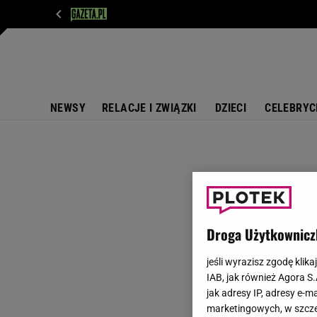
WIADOMOŚCI
NEXT
SPORT
PLOTEK
D
NEWSY
RELACJE I ZWIĄZKI
DZIECI
CELEBRYC
Droga Użytkownicz
jeśli wyrazisz zgodę klika
IAB, jak również Agora S
jak adresy IP, adresy e-m
marketingowych, w szcze