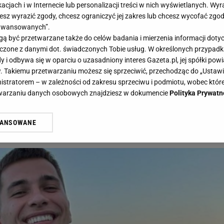
acjach i w Internecie lub personalizacji treści w nich wyświetlanych. Wyr
cesz wyrazić zgody, chcesz ograniczyć jej zakres lub chcesz wycofać zgo
aawansowanych”.
 być przetwarzane także do celów badania i mierzenia informacji dot
 łączone z danymi dot. świadczonych Tobie usług. W określonych przypad
stko? Rozwiąż QUIZ i się przekonaj! - Gazeta.pl
i odbywa się w oparciu o uzasadniony interes Gazeta.pl, jej spółki powi
. Takiemu przetwarzaniu możesz się sprzeciwić, przechodząc do „Ust
z wszystko? Rozwiąż QUIZ i się
nistratorem – w zależności od zakresu sprzeciwu i podmiotu, wobec które
etwarzaniu danych osobowych znajdziesz w dokumencie
Polityka Prywatn
WANSOWANE
żasz też zgodę na zainstalowanie i przechowywanie plików cookie Gazeta.p
uencerzy? Zaraz się okaże!
gora S.A. na Twoim urządzeniu końcowym. Możesz w każdej chwili zmien
 wywołując narzędzie do zarządzania twoimi preferencjami dot. przetw
ywatności ” w stopce serwisu i przechodząc do „Ustawień Zaawansowan
st także za pomocą ustawień przeglądarki.
rzy i Agora S.A. możemy przetwarzać dane osobowe w następujących cel
 geolokalizacyjnych. Aktywne skanowanie charakterystyki urządzenia do
 na urządzeniu lub dostęp do nich. Spersonalizowane reklamy i treści, p