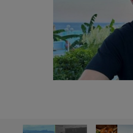
badnie odbiorców i uleps