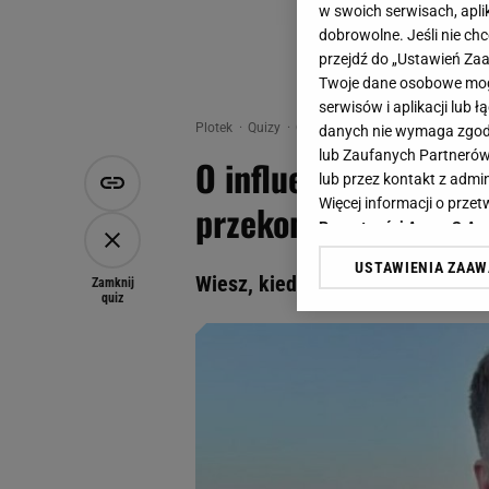
w swoich serwisach, aplik
dobrowolne. Jeśli nie ch
przejdź do „Ustawień Z
Twoje dane osobowe mogą
serwisów i aplikacji lub
Plotek
Quizy
Quiz - O influencerach wiesz wszy
danych nie wymaga zgody 
lub Zaufanych Partnerów
O influencerach wies
lub przez kontakt z admi
Więcej informacji o prz
przekonaj!
Prywatności Agora S.A.
USTAWIENIA ZAA
Klikając „Akceptuję” wyra
Wiesz, kiedy urodzili się ci infl
Zamknij
quiz
Zaufanych Partnerów i A
dotyczące plików cookie,
odnośnik „Ustawienia pr
plików cookie możliwa je
My, nasi Zaufani Partne
Użycie dokładnych danych
Przechowywanie informacji