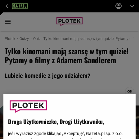
Plotek
Quizy
Quiz - Tylko kinomani mają szansę w tym quizie! Pytamy o fi
Tylko kinomani mają szansę w tym quizie!
Pytamy o filmy z Adamem Sandlerem
Lubicie komedie z jego udziałem?
Droga Użytkowniczko, Drogi Użytkowniku,
jeśli wyrazisz zgodę klikając „Akceptuję”, Gazeta.pl sp. z o.o.