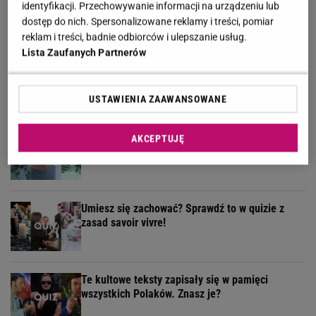
identyfikacji. Przechowywanie informacji na urządzeniu lub
wykształcony człowiek!
dostęp do nich. Spersonalizowane reklamy i treści, pomiar
reklam i treści, badnie odbiorców i ulepszanie usług.
Lista Zaufanych Partnerów
Słowa, których używały nasze prababcie.
Udowodnij, że wiesz o co chodzi
USTAWIENIA ZAAWANSOWANE
Quiz o "Seksmisji". Sprawdź, jak dobrze
AKCEPTUJĘ
pamiętasz ten kultowy film
Umiesz się zachować? Sprawdź to w quizie z
zasad savoir vivre!
Te kultowe teksty zapisały się w pamięci
wszystkich Polaków. Znasz je?