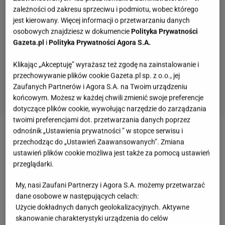
zależności od zakresu sprzeciwu i podmiotu, wobec którego
jest kierowany. Więcej informacji o przetwarzaniu danych
osobowych znajdziesz w dokumencie
Polityka Prywatności
Gazeta.pl
i
Polityka Prywatności Agora S.A.
Klikając „Akceptuję” wyrażasz też zgodę na zainstalowanie i
przechowywanie plików cookie Gazeta.pl sp. z o.o., jej
Zaufanych Partnerów i Agora S.A. na Twoim urządzeniu
końcowym. Możesz w każdej chwili zmienić swoje preferencje
dotyczące plików cookie, wywołując narzędzie do zarządzania
Ten quiz wiedzy ogólnej odsieje inteligentnych i
twoimi preferencjami dot. przetwarzania danych poprzez
oczytanych od reszty
odnośnik „Ustawienia prywatności ” w stopce serwisu i
przechodząc do „Ustawień Zaawansowanych”. Zmiana
ustawień plików cookie możliwa jest także za pomocą ustawień
przeglądarki.
Łatwy quiz o gotowaniu. Nie musisz być szefem
kuchni, by zdobyć 9/9
My, nasi Zaufani Partnerzy i Agora S.A. możemy przetwarzać
dane osobowe w następujących celach:
Użycie dokładnych danych geolokalizacyjnych. Aktywne
skanowanie charakterystyki urządzenia do celów
Quiz czytelniczy. Te tytuły powinien znać każdy