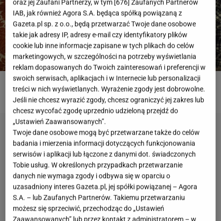
oraz jej Zaufani Partnerzy, w tym [
676
] Zaufanych Partnerów
IAB, jak również Agora S.A. będąca spółką powiązaną z
Gazeta.pl sp. z o.o., będą przetwarzać Twoje dane osobowe
takie jak adresy IP, adresy e-mail czy identyfikatory plików
cookie lub inne informacje zapisane w tych plikach do celów
marketingowych, w szczególności na potrzeby wyświetlania
reklam dopasowanych do Twoich zainteresowań i preferencji w
swoich serwisach, aplikacjach i w Internecie lub personalizacji
treści w nich wyświetlanych. Wyrażenie zgody jest dobrowolne.
ROZWIĄŻ QUIZ
Jeśli nie chcesz wyrazić zgody, chcesz ograniczyć jej zakres lub
chcesz wycofać zgodę uprzednio udzieloną przejdź do
„Ustawień Zaawansowanych”.
Twoje dane osobowe mogą być przetwarzane także do celów
badania i mierzenia informacji dotyczących funkcjonowania
serwisów i aplikacji lub łączone z danymi dot. świadczonych
Tobie usług. W określonych przypadkach przetwarzanie
danych nie wymaga zgody i odbywa się w oparciu o
uzasadniony interes Gazeta.pl, jej spółki powiązanej – Agora
S.A. – lub Zaufanych Partnerów. Takiemu przetwarzaniu
możesz się sprzeciwić, przechodząc do „Ustawień
Zaawansowanych” lub przez kontakt z administratorem – w