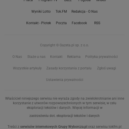
Praca
Program TV
Buzz
Pogoda
Wideo
Wyniki Lotto
Tok.FM
Redakcja - O Nas
Kontakt - Plotek
Poczta
Facebook
RSS
Copyright © Gazeta.pl sp. z o.o.
O Nas
Staże u nas
Kontakt
Reklama
Polityka prywatności
Wszystkie artykuły
Zasady korzystania z portalu
Zgłoś uwagi
Ustawienia prywatności
Właściciel niniejszego serwisu nie wyraża zgody na zwielokrotnianie ani inne
korzystanie z utworów rozpowszechnionych w tym serwisie, w celu
eksploracji tekstów i danych. Więcej informacji w
zastrzeżeniu dot. eksploracji tekstów i danych
Treści z
serwisów internetowych Grupy Wyborcza.pl
oraz serwisu tokfm.pl