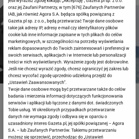
jeśli wyrazisz zgodę klikając „Akceptuję”, Gazeta.pl sp. z o.o.
oraz jej Zaufani Partnerzy, w tym [
676
] Zaufanych Partnerów
IAB, jak również Agora S.A. będąca spółką powiązaną z
Gazeta.pl sp. z o.o., będą przetwarzać Twoje dane osobowe
takie jak adresy IP, adresy e-mail czy identyfikatory plików
cookie lub inne informacje zapisane w tych plikach do celów
marketingowych, w szczególności na potrzeby wyświetlania
reklam dopasowanych do Twoich zainteresowań i preferencji w
swoich serwisach, aplikacjach i w Internecie lub personalizacji
treści w nich wyświetlanych. Wyrażenie zgody jest dobrowolne.
Jeśli nie chcesz wyrazić zgody, chcesz ograniczyć jej zakres lub
chcesz wycofać zgodę uprzednio udzieloną przejdź do
„Ustawień Zaawansowanych”.
Twoje dane osobowe mogą być przetwarzane także do celów
badania i mierzenia informacji dotyczących funkcjonowania
ROZWIĄŻ QUIZ
serwisów i aplikacji lub łączone z danymi dot. świadczonych
Tobie usług. W określonych przypadkach przetwarzanie
danych nie wymaga zgody i odbywa się w oparciu o
uzasadniony interes Gazeta.pl, jej spółki powiązanej – Agora
S.A. – lub Zaufanych Partnerów. Takiemu przetwarzaniu
możesz się sprzeciwić, przechodząc do „Ustawień