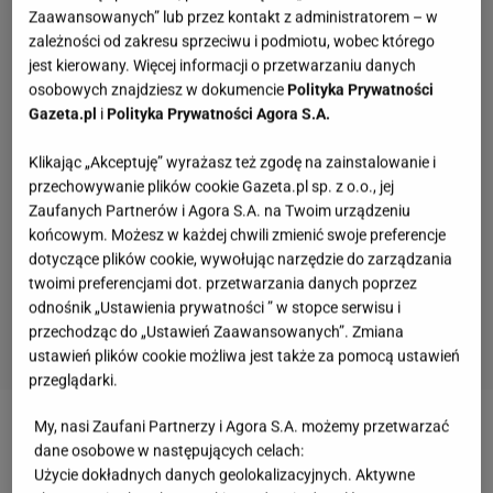
Zaawansowanych” lub przez kontakt z administratorem – w
zależności od zakresu sprzeciwu i podmiotu, wobec którego
jest kierowany. Więcej informacji o przetwarzaniu danych
osobowych znajdziesz w dokumencie
Polityka Prywatności
Gazeta.pl
i
Polityka Prywatności Agora S.A.
Klikając „Akceptuję” wyrażasz też zgodę na zainstalowanie i
przechowywanie plików cookie Gazeta.pl sp. z o.o., jej
Zaufanych Partnerów i Agora S.A. na Twoim urządzeniu
końcowym. Możesz w każdej chwili zmienić swoje preferencje
dotyczące plików cookie, wywołując narzędzie do zarządzania
twoimi preferencjami dot. przetwarzania danych poprzez
odnośnik „Ustawienia prywatności ” w stopce serwisu i
przechodząc do „Ustawień Zaawansowanych”. Zmiana
ustawień plików cookie możliwa jest także za pomocą ustawień
przeglądarki.
Quiz - o tych zawodach nawet nie słyszałeś.
Wiesz, kim był retman?
My, nasi Zaufani Partnerzy i Agora S.A. możemy przetwarzać
dane osobowe w następujących celach:
Użycie dokładnych danych geolokalizacyjnych. Aktywne