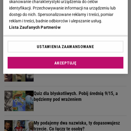
skanowanie charakterystyki urządzenia do celów
Żyłeś w PRL-u? Sprawdź w naszym quizie, czy
identyfikacji. Przechowywanie informacji na urządzeniu lub
pamiętasz te programy
dostęp do nich. Spersonalizowane reklamy i treści, pomiar
reklam i treści, badnie odbiorców i ulepszanie usług.
Lista Zaufanych Partnerów
Geograficzny quiz wyłoni ekspertów. Tylko 30% z
was zdobywa komplet!
USTAWIENIA ZAAWANSOWANE
AKCEPTUJĘ
Niemen, Jantar, Krawczyk? Wiesz, kto
wykonywał klasyki polskiej muzyki?
Quiz dla błyskotliwych. Pobij średnią 9/15, a
będziemy pod wrażeniem
My podajemy dwa nazwiska, ty dopasowujesz
trzecie. Co łączy te osoby?