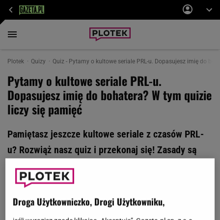
Plotek
Quizy
Quiz - Pytamy o kultowe seriale PRL-u. Dopasujesz imię do boha
Pytamy o kultowe seriale PRL-u.
Dopasujesz imię do bohatera? W tym quizie
liczy się pamięć
Pamiętasz jeszcze kultowe seriale z czasów PRL-
u? Rozwiąż nasz quiz i przekonaj się! Zasady są
proste: my pokazujemy bohatera serialu, a Ty
podajesz nam jego imię. Pobijesz średnią 7/10?
Droga Użytkowniczko, Drogi Użytkowniku,