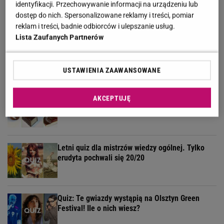
identyfikacji. Przechowywanie informacji na urządzeniu lub
11/13 punktów to minimum!
dostęp do nich. Spersonalizowane reklamy i treści, pomiar
reklam i treści, badnie odbiorców i ulepszanie usług.
Lista Zaufanych Partnerów
Quiz geograficzny. Pytamy tylko o państwa na G.
Polegniesz na 7. pytaniu
USTAWIENIA ZAAWANSOWANE
Rozpoznasz słodycze bez opakowań? Tylko
AKCEPTUJĘ
łasuch zdobędzie 12 punktów
Letni quiz dla mistrzów wiedzy ogólnej. Tylko
erudyta pochwali się 20/20
Quiz: Te gwiazdy wystąpią na Olsztyn Green
Festival! Ile o nich wiesz?