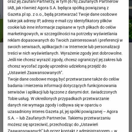
oraz jej Zaufani Partnerzy, w tym [
676
] Zaufanych Partnerów
IAB, jak również Agora S.A. będąca spółką powiązaną z
Gazeta.pl sp. z o.o., będą przetwarzać Twoje dane osobowe
takie jak adresy IP, adresy e-mail czy identyfikatory plików
cookie lub inne informacje zapisane w tych plikach do celów
marketingowych, w szczególności na potrzeby wyświetlania
reklam dopasowanych do Twoich zainteresowań i preferencji w
swoich serwisach, aplikacjach i w Internecie lub personalizacji
treści w nich wyświetlanych. Wyrażenie zgody jest dobrowolne.
ROZWIĄŻ QUIZ
Jeśli nie chcesz wyrazić zgody, chcesz ograniczyć jej zakres lub
chcesz wycofać zgodę uprzednio udzieloną przejdź do
„Ustawień Zaawansowanych”.
Twoje dane osobowe mogą być przetwarzane także do celów
badania i mierzenia informacji dotyczących funkcjonowania
serwisów i aplikacji lub łączone z danymi dot. świadczonych
Tobie usług. W określonych przypadkach przetwarzanie
danych nie wymaga zgody i odbywa się w oparciu o
uzasadniony interes Gazeta.pl, jej spółki powiązanej – Agora
S.A. – lub Zaufanych Partnerów. Takiemu przetwarzaniu
możesz się sprzeciwić, przechodząc do „Ustawień
Zaawansowanych” lub przez kontakt z administratorem – w