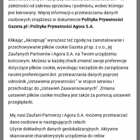
zależności od zakresu sprzeciwu i podmiotu, wobec którego
jest kierowany. Więcej informacji o przetwarzaniu danych
osobowych znajdziesz w dokumencie
Polityka Prywatności
Gazeta.pl
i
Polityka Prywatności Agora S.A.
Klikając „Akceptuję” wyrażasz też zgodę na zainstalowanie i
przechowywanie plików cookie Gazeta.pl sp. z o.o., jej
Zaufanych Partnerów i Agora S.A. na Twoim urządzeniu
końcowym. Możesz w każdej chwili zmienić swoje preferencje
dotyczące plików cookie, wywołując narzędzie do zarządzania
Quiz. Dopasuj imię do trzech nazwisk. Komplet
twoimi preferencjami dot. przetwarzania danych poprzez
zdobywa tylko 20% z was!
odnośnik „Ustawienia prywatności ” w stopce serwisu i
przechodząc do „Ustawień Zaawansowanych”. Zmiana
ustawień plików cookie możliwa jest także za pomocą ustawień
przeglądarki.
Rozpoznasz te polskie aktorki na zdjęciach?
Zgarnij tutaj okrągłe 12/12!
My, nasi Zaufani Partnerzy i Agora S.A. możemy przetwarzać
dane osobowe w następujących celach:
Użycie dokładnych danych geolokalizacyjnych. Aktywne
skanowanie charakterystyki urządzenia do celów
Quiz ortograficzny ch/h dla kujonów. Wynik