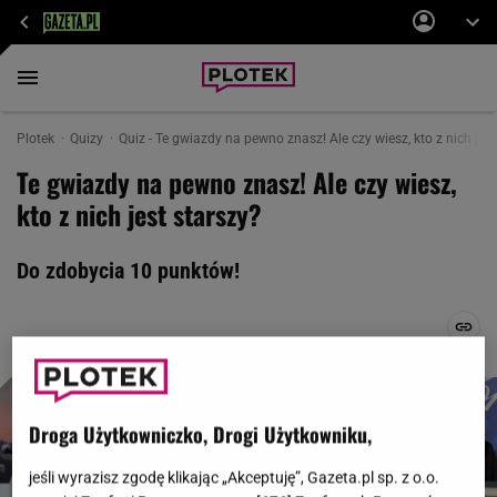
Plotek
Quizy
Quiz - Te gwiazdy na pewno znasz! Ale czy wiesz, kto z nich jest
Te gwiazdy na pewno znasz! Ale czy wiesz,
kto z nich jest starszy?
Do zdobycia 10 punktów!
Droga Użytkowniczko, Drogi Użytkowniku,
jeśli wyrazisz zgodę klikając „Akceptuję”, Gazeta.pl sp. z o.o.